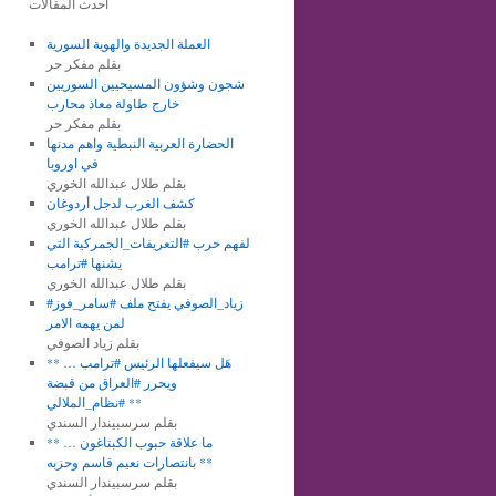
أحدث المقالات
العملة الجديدة والهوية السورية
بقلم مفكر حر
شجون وشؤون المسيحيين السوريين
خارج طاولة معاذ محارب
بقلم مفكر حر
الحضارة العربية النبطية واهم مدنها
في اوروبا
بقلم طلال عبدالله الخوري
كشف الغرب لدجل أردوغان
بقلم طلال عبدالله الخوري
لفهم حرب #التعريفات_الجمركية التي
يشنها #ترامب
بقلم طلال عبدالله الخوري
#زياد_الصوفي يفتح ملف #سامر_فوز
لمن يهمه الامر
بقلم زياد الصوفي
** هَل سيفعلها الرئيس #ترامب …
ويحرر #العراق من قبضة
#نظام_الملالي **
بقلم سرسبيندار السندي
** ما علاقة حبوب الكبتاغون …
بانتصارات نعيم قاسم وحزبه **
بقلم سرسبيندار السندي