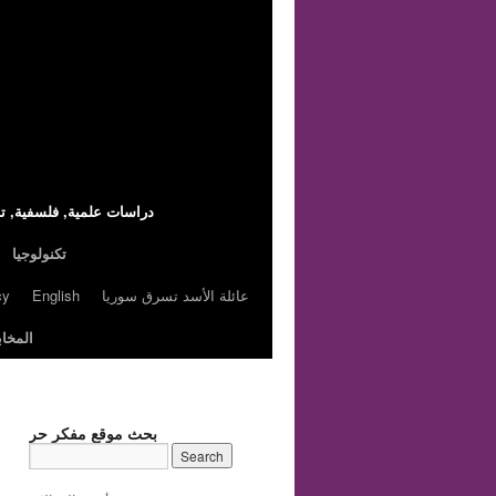
,دراسات علمية, فلسفية, تا
تكنولوجيا
عائلة الأسد تسرق سوريا
English
cy
المخاب
بحث موقع مفكر حر