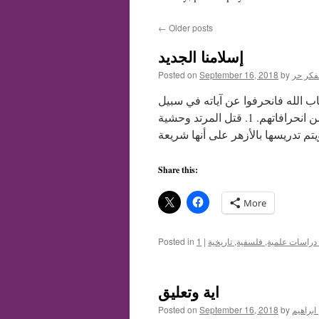
←
Older posts
إسلامنا الجديد
فكر حر
by
September 16, 2018
Posted on
ب الله فانحرفوا عن آياته في سبيل
حفاظهم على السنن المدونة بالبخاري وغيره ….وإليك جانبا من انحرافاتهم. 1. قتل المرتد وحشية
Share this:
More
دراسات علمية, فلسفية, تاريخية
|
Posted in
اية وتعليق
ابراهيم
by
September 16, 2018
Posted on