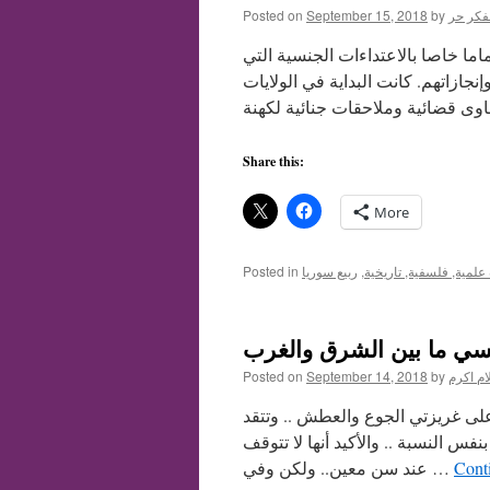
فكر حر
by
September 15, 2018
Posted on
ماما خاصا بالاعتداءات الجنسية التي
ازاتهم. كانت البداية في الولايات
Share this:
More
لمية, فلسفية, تاريخية
,
ربيع سوريا
Posted in
سي ما بين الشرق والغرب
ام اكرم
by
September 14, 2018
Posted on
 على غريزتي الجوع والعطش .. وتتقد
س النسبة .. والأكيد أنها لا تتوقف
Cont
عند سن معين.. ولكن وفي …