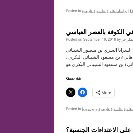
L
|
دراسات علمية, فلسفية, تاريخية
Posted in
ي الكوفة بالعصر العباسي
فكر حر
by
September 16, 2018
Posted on
ي السرايا السري بن منصور الشيباني
 هانيء بن مسعود الشيباني البكري .
Share this:
More
لمية, فلسفية, تاريخية
,
ربيع سوريا
Posted in
على الاعتداءات الجنسية؟