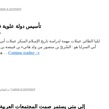
eave a comment
تأسيس دولة علوية ف
م
ايليا الطائي عملات مهمة لدراسة تاريخ الإسلام المبكر عملات أب
أبي السرايا هو : السّريّ بن منصور من ولد هانيء بن قبيصة بن
→
Continue reading
هانيء بن مسعود الشيباني البكري هو …
Leave a comment
|
دراسات ع
إلى متى يستمر صمت المجتمعات العربية 