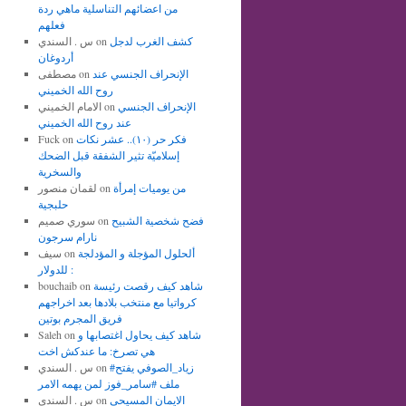
من اعضائهم التناسلية ماهي ردة
فعلهم
كشف الغرب لدجل
on
س . السندي
أردوغان
الإنحراف الجنسي عند
on
مصطفى
روح الله الخميني
الإنحراف الجنسي
on
الامام الخميني
عند روح الله الخميني
فكر حر (١٠).. عشر نكات
on
Fuck
إسلاميّة تثير الشفقة قبل الضحك
والسخرية
من يوميات إمرأة
on
لقمان منصور
حلبجية
فضح شخصية الشبيح
on
سوري صميم
نارام سرجون
ألحلول المؤجلة و المؤدلجة
on
سيف
للدولار :
شاهد كيف رقصت رئيسة
on
bouchaib
كرواتيا مع منتخب بلادها بعد اخراجهم
فريق المجرم بوتين
شاهد كيف يحاول اغتصابها و
on
Saleh
هي تصرخ: ما عندكش اخت
#زياد_الصوفي يفتح
on
س . السندي
ملف #سامر_فوز لمن يهمه الامر
الايمان المسيحي
on
س . السندي