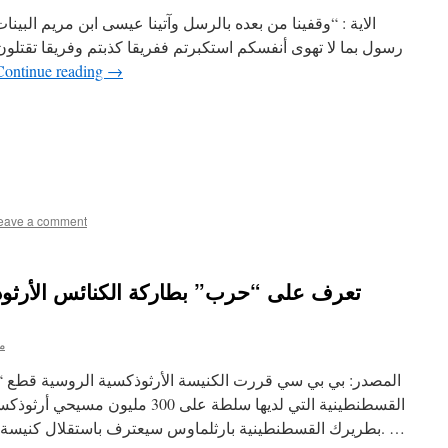
الاية : “وقفينا من بعده بالرسل وآتينا عيسى ابن مريم البين
Continue reading
→
eave a comment
تعرف على “حرب” بطاركة الكنائس الأرثو
م
المصدر: بي بي سي قررت الكنيسة الأرثوذكسية الروسية قطع “عل
القسطنطينية التي لديها سلطة على 300
بطريرك القسطنطينية بارثلماوس سيعترف باستقلال كنيسة أوكرانيا عن بطريرك موسكو كيريل. …