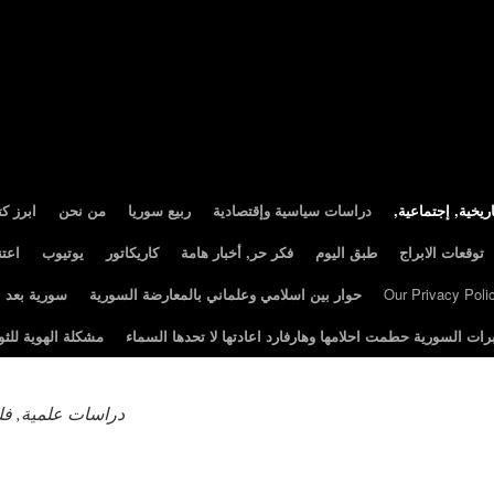
ريخية, إجتماعية
دراسات سياسية وإقتصادية
ربيع سوريا
من نحن
ابرز ك
توقعات الابراج
طبق اليوم
فكر حر, أخبار هامة
كاريكاتور
يوتيوب
اعت
Our Privacy Poli
حوار بين اسلامي وعلماني بالمعارضة السورية
سورية بعد الثور
رات السورية حطمت احلامها وهارفارد اعادتها لا تحدها السماء
مشكلة الهوية للثو
دراسات علمية, فلس