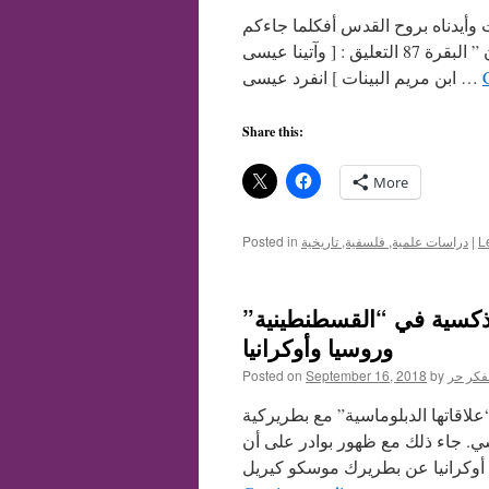
ات وأيدناه بروح القدس أفكلما جاءكم
رسول بما لا تهوى أنفسكم استكبرتم ففريقا كذبتم وفريقا تقتلون ” البقرة 87 التعليق : [ وآتينا عيسى
ابن مريم البينات ] انفرد عيسى …
Share this:
More
L
|
دراسات علمية, فلسفية, تاريخية
Posted in
ذكسية في “القسطنطينية”
وروسيا وأوكرانيا
فكر حر
by
September 16, 2018
Posted on
اقاتها الدبلوماسية” مع بطريركية
 مليون مسيحي أرثوذكسي. جاء ذلك مع ظهور بوادر على أن