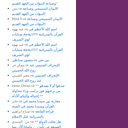
وصناعة النبؤات من العهد القديم!
الايمان المسيحي وصناعة
on
تنثن
النبؤات من العهد القديم!
الايمان المسيحي وصناعة
on
Hdsh b
النبؤات من العهد القديم!
اسم الله الأعظم في
on
عبد يهوه
القرآن بالسريانية יהוה\ܝܗܘܗ سنابات
لؤي الشريف
اسم الله الأعظم في
on
عبد يهوه
القرآن بالسريانية יהוה\ܝܗܘܗ سنابات
لؤي الشريف
من نحن
on
منصور سناطي
الإنحراف الجنسي عند
on
مفكر حر
روح الله الخميني
الإنحراف الجنسي
on
معتز العتيبي
عند روح الله الخميني
** صدقوا أو لا تصدقو
on
James Derani
… من يرعبهم فوز ترامب وراء محاولة
إغتياله وإليكم ألأدلة **
مقارنة بين سيدنا محمد في
on
جابر
القرآن وسيدنا محمد في السنة.
قراءة الفاتحة
on
صباح ابراهيم
بالسريانية: قبل الاسلام
** هل تخلت الدولةٍ
on
س . السندي
العميقة عن باْيدن … ولماذا ألأن وما