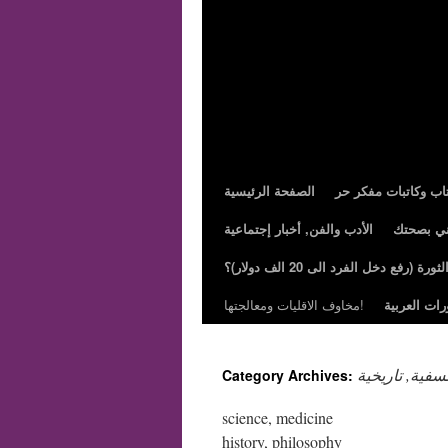
تاب وكاتبات مفكر حر
الصفحة الرئيسية
ني بصحتك
الأدب والفن, أخبار إجتماعية
ة (رفع دخل الفرد الى 20 الف دولار)؟
رات العربية
مخاوف الاقليات ومعالجتها!
فية, تاريخية
Category Archives:
science, medicine
history, philosophy