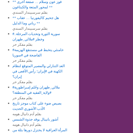
** فوز عون وسلام … صفعة أخرى
لمحور المتعة والكبتاغون **
بقلم سرسبيندار السندي
** هل جحيم كاليفورنيا … عقاب
رباني وما الدليل **
بقلم سرسبيندار السندي
#سورية الثورة وتحديات المرحلة..
وخطر #ملالي_طهران
بقلم مفكر حر
#خامنئي يتخبط في مستنقع الهزيمة
الفاضحة في #سوريا
بقلم مفكر حر
العد التنازلي والمصير المتوقع لنظام
الكهنة في #إيران؛ رأس الأفعى في
إيران؟
بقلم مفكر حر
#ملالي_طهران وحُلم إمبراطورية
#ولاية_الفقيه في المنطقة؟
بقلم مفكر حر
بصيص ضوء على كتاب موجز تاريخ
الأدب الآشوري الحديث
بقلم آدم دانيال هومه
آشور بانيبال يوقد جذوة الشمس
بقلم آدم دانيال هومه
المرأة العراقية لا يختزل دورها بثلة من