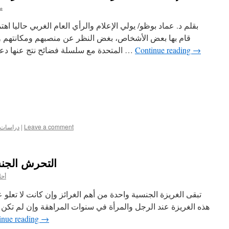
م
بقلم د. عماد بوظو/ يولي الإعلام والرأي العام الغربي حاليا اهت
قام بها بعض الأشخاص، بغض النظر عن منصبهم ومكانتهم وإنج
→
Continue reading
المتحدة مع سلسلة فضائح نتج عنها دعاوى قضائية وملاحقات جنائية لكهنة …
Leave a comment
|
دراسات ع
التحرش الجن
أحل
تبقى الغريزة الجنسية واحدة من أهم الغرائز وإن كانت لا تعلو
هذه الغريزة عند الرجل والمرأة في سنوات المراهقة وإن لم تكن بنف
inue reading
→