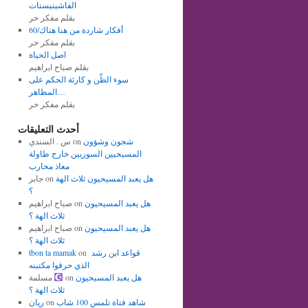
الفاشينيستات
بقلم مفكر حر
أفكار شاردة من هنا هناك/60
بقلم مفكر حر
اصل الحياة
بقلم صباح ابراهيم
سوء الظّن و كارثة الحكم على
المظاهر…
بقلم مفكر حر
أحدث التعليقات
شجون وشؤون
on
س . السندي
المسيحيين السوريين خارج طاولة
معاذ محارب
هل يعبد المسيحيون ثلاث الهة
on
جابر
؟
هل يعبد المسيحيون
on
صباح ابراهيم
ثلاث الهة ؟
هل يعبد المسيحيون
on
صباح ابراهيم
ثلاث الهة ؟
قواعد ابن رشد
on
tbon ta mamak
الذي حرقوا مكتبنه
هل يعبد المسيحيون
on
مسلمة
ثلاث الهة ؟
شاهد فتاة تلمس 100 شاب
on
ريان