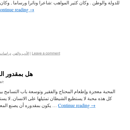
للدولة والوطن . وكان كثير المواهب :شاعرا وناثرا ورساما , وكان
ontinue reading
→
Leave a comment
|
الأدب والفن
,
دراسات ع
هل بمقدور ا
جها
المحبة معجزة وإطعام المحتاج والفقير وتوسعة باب التسامح بين
كل هذه محبة لا يستطيع الشيطان تمثيلها على الانسان..لا ي
→
Continue reading
يكون بمقدوره أن يصنع المعجزات, الشر ليس معجزة بل المحبة …