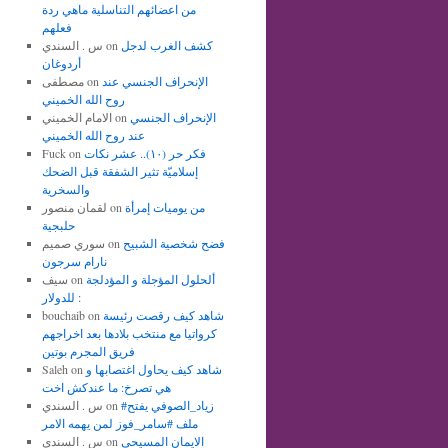
من اعضائهم التناسلية ماهي ردة
فعلهم
كشف الغرب لدجل
on
س . السندي
أردوغان
الإنحراف الجنسي عند
on
مصطفى
روح الله الخميني
الإنحراف الجنسي
on
الامام الخميني
عند روح الله الخميني
فكر حر (١٠).. عشر نكات
on
Fuck
إسلاميّة تثير الشفقة قبل الضحك
والسخرية
من يوميات إمرأة
on
لقمان منصور
حلبجية
فضح شخصية الشبيح
on
سوري صميم
نارام سرجون
ألحلول المؤجلة و المؤدلجة
on
سيف
للدولار :
شاهد كيف رقصت رئيسة
on
bouchaib
كرواتيا مع منتخب بلادها بعد اخراجهم
فريق المجرم بوتين
شاهد كيف يحاول اغتصابها و
on
Saleh
هي تصرخ: ما عندكش اخت
#زياد_الصوفي يفتح
on
س . السندي
ملف #سامر_فوز لمن يهمه الامر
الايمان المسيحي
on
س . السندي