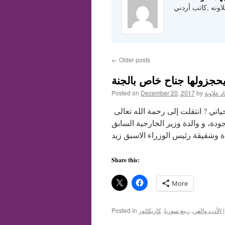
لاونه ,كاتب أردني
←
Older posts
يحجزولها جناح خاص بالجنة
د علاونة
by
December 20, 2017
Posted on
على ذمة صاحب الخبر والله أعلم. ؟؟؟؟؟ أغرب نعي قرأته في حياتي ? انتقلت إلى رحمة الله تعالى
دة، و والدة وزير الخارجية السابق
Share this:
More
|
الأدب والفن
,
ربيع سوريا
,
كاريكاتور
Posted in