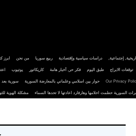
ريخية, إجتماعية
دراسات سياسية وإقتصادية
ربيع سوريا
من نحن
ابرز ك
توقعات الابراج
طبق اليوم
فكر حر, أخبار هامة
كاريكاتور
يوتيوب
اعت
Our Privacy Poli
حوار بين اسلامي وعلماني بالمعارضة السورية
سورية بعد الثور
رات السورية حطمت احلامها وهارفارد اعادتها لا تحدها السماء
مشكلة الهوية للثو
ut