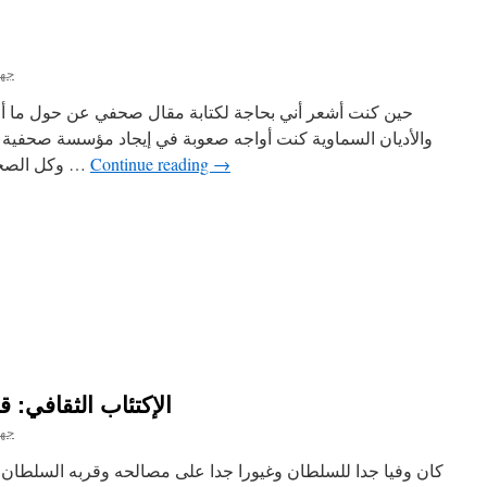
جها
حين كنت أشعر أني بحاجة لكتابة مقال صحفي عن حول ما أ
والأديان السماوية كنت أواجه صعوبة في إيجاد مؤسسة صحفية أر
→
Continue reading
وكل الصحف الأردنية كانت تقول لي : أكتب يا …
الإكتئاب الثقافي:
جها
كان وفيا جدا للسلطان وغيورا جدا على مصالحه وقربه السلطان م