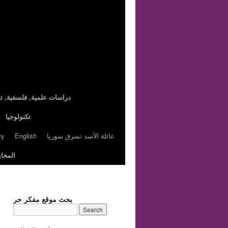
,دراسات علمية, فلسفية, تا
تكنولوجيا
عائلة الأسد تسرق سوريا
English
cy
المخاب
بحث موقع مفكر حر