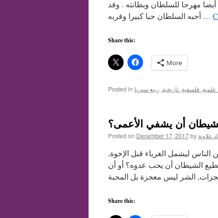
 أيضا مهرجا للسلطان وبطانته . وقد
C
أحبه السلطان حبا كبيرا وقربه …
Share this:
More
لمية, فلسفية, تاريخية
,
ربيع سوريا
Posted in
لشيطان أن يشفي الأعمى؟
د علاونة
by
December 17, 2017
Posted on
 الناس ليشمل الغرباء قبل الإخوة,
ستطيع الشيطان أن يحب عدوه؟ أو أن
Share this: