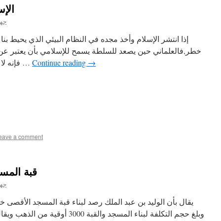
الإس
جها
إذا انتشر الإسلام وأخذ مجده في النظام البيئي الذي يحيط بن
خطر,فالعلماني حين يصعد للسلطة يسمح للإسلامي بأن يعتبر عن ر
→
Continue reading
فإنه لا يفكر إلا بقطع رأس العلماني وبقطع …
eave a comment
قبة المس
جها
يقال بأن الوليد بن عبد الملك رصد لبناء قبة المسجد الأقصى