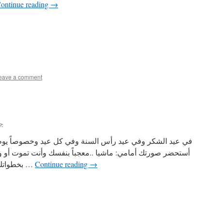
ontinue reading
→
eave a comment
جه
في عيد الشكر وفي عيد رأس السنة وفي كل عيد وخصوصاً يوم م
أستحضر صورتك أمامي: ماشيا ..معجباً بنفسك وأنت تموت أو وأنت
→
Continue reading
بخطواتك جرا من شدة الخيلاء بنفسك ..وهم …