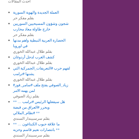
أحدث المقالات
العملة الجديدة والهوية السورية
بقلم مفكر حر
شجون وشؤون المسيحيين السوريين
خارج طاولة معاذ محارب
بقلم مفكر حر
الحضارة العربية النبطية واهم مدنها
في اوروبا
بقلم طلال عبدالله الخوري
كشف الغرب لدجل أردوغان
بقلم طلال عبدالله الخوري
لفهم حرب #التعريفات_الجمركية التي
يشنها #ترامب
بقلم طلال عبدالله الخوري
#زياد_الصوفي يفتح ملف #سامر_فوز
لمن يهمه الامر
بقلم زياد الصوفي
** هَل سيفعلها الرئيس #ترامب …
ويحرر #العراق من قبضة
#نظام_الملالي **
بقلم سرسبيندار السندي
** ما علاقة حبوب الكبتاغون …
بانتصارات نعيم قاسم وحزبه **
بقلم سرسبيندار السندي