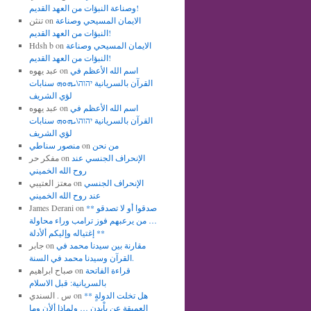
وصناعة النبؤات من العهد القديم!
الايمان المسيحي وصناعة
on
تنثن
النبؤات من العهد القديم!
الايمان المسيحي وصناعة
on
Hdsh b
النبؤات من العهد القديم!
اسم الله الأعظم في
on
عبد يهوه
القرآن بالسريانية יהוה\ܝܗܘܗ سنابات
لؤي الشريف
اسم الله الأعظم في
on
عبد يهوه
القرآن بالسريانية יהוה\ܝܗܘܗ سنابات
لؤي الشريف
من نحن
on
منصور سناطي
الإنحراف الجنسي عند
on
مفكر حر
روح الله الخميني
الإنحراف الجنسي
on
معتز العتيبي
عند روح الله الخميني
** صدقوا أو لا تصدقو
on
James Derani
… من يرعبهم فوز ترامب وراء محاولة
إغتياله وإليكم ألأدلة **
مقارنة بين سيدنا محمد في
on
جابر
القرآن وسيدنا محمد في السنة.
قراءة الفاتحة
on
صباح ابراهيم
بالسريانية: قبل الاسلام
** هل تخلت الدولةٍ
on
س . السندي
العميقة عن باْيدن … ولماذا ألأن وما