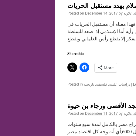
لام يهدد مستقبل الحريات
د علاونة
by
December 14, 2017
Posted on
ا فهذا معناه أن مستقبل الحريات في
أيه أما الإسلامي إذا صعد للسلطة
Share this:
More
L
|
دراسات علمية, فلسفية, تاريخية
Posted in
جد الأقصى ورجاء بن حيوة
د علاونة
by
December 11, 2017
Posted on
 خراج مصر بالكامل لمدة سبع سنوات
وبلغ حجم التكلفة لبناء المسجد والقبة 3000 أوقية من الذهب ويقال 6000,أي أنه وجه كل اقتصاد مصر