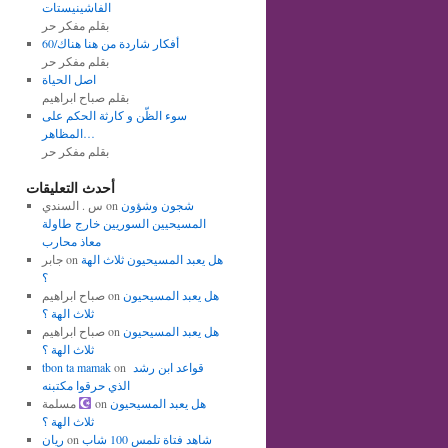
الفاشينيستات
بقلم مفكر حر
أفكار شاردة من هنا هناك/60
بقلم مفكر حر
اصل الحياة
بقلم صباح ابراهيم
سوء الظّن و كارثة الحكم على
المظاهر…
بقلم مفكر حر
أحدث التعليقات
شجون وشؤون
on
س . السندي
المسيحيين السوريين خارج طاولة
معاذ محارب
هل يعبد المسيحيون ثلاث الهة
on
جابر
؟
هل يعبد المسيحيون
on
صباح ابراهيم
ثلاث الهة ؟
هل يعبد المسيحيون
on
صباح ابراهيم
ثلاث الهة ؟
قواعد ابن رشد
on
tbon ta mamak
الذي حرقوا مكتبنه
هل يعبد المسيحيون
on
مسلمة
ثلاث الهة ؟
شاهد فتاة تلمس 100 شاب
on
ريان