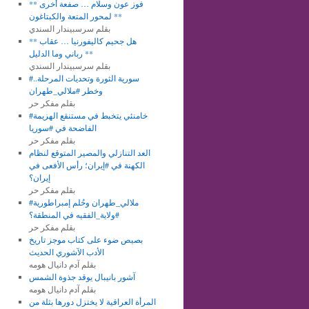
** فوز عون وسلام … صفعة أخرى
لمحور المتعة والكبتاغون **
بقلم سرسبيندار السندي
** هل جحيم كاليفورنيا … عقاب
رباني وما الدليل **
بقلم سرسبيندار السندي
#سورية الثورة وتحديات المرحلة..
وخطر #ملالي_طهران
بقلم مفكر حر
#خامنئي يتخبط في مستنقع الهزيمة
الفاضحة في #سوريا
بقلم مفكر حر
العد التنازلي والمصير المتوقع لنظام
الكهنة في #إيران؛ رأس الأفعى في
إيران؟
بقلم مفكر حر
#ملالي_طهران وحُلم إمبراطورية
#ولاية_الفقيه في المنطقة؟
بقلم مفكر حر
بصيص ضوء على كتاب موجز تاريخ
الأدب الآشوري الحديث
بقلم آدم دانيال هومه
آشور بانيبال يوقد جذوة الشمس
بقلم آدم دانيال هومه
المرأة العراقية لا يختزل دورها بثلة من