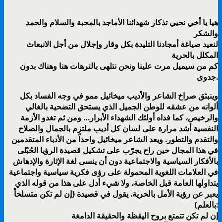
هيا يا أخي نحيي تذكار شهدائنا الأماجد بالمحبة والسلام والحمد
والشكر
لنعيد صياغة أمجادنا التليدة بكل وقار وإجلال من أجل الانبعاث
المكلل بالحرية
كم من سيميل مرت علينا ونحن نتلهى بالترهات هنا وهناك بدون
جدوى.
وینبثق صراخ الشاعر والأديب ميخائيل ممو في وجه الفساد بكل
ألوانه من عشقه للوطن الجمیل الذي یستحق التضحیة بالغالي
والرخیص، كما فداه أولئك الشھداء الأبرار… ومن ثم تغدو الأزمة
النفسیة أشد مرارة على لسان كل أدیب ملتزم بالجمال والصلاح
والتقدم والتطور. ویعد الشاعر ميخائيل واحداً من الأدباء المتقدمین
في ھذا المجال حین راح یجرّب على تشكیل قصیدة الرؤیا الحُبْلى
بالأفكار السیاسیة والاجتماعیة دون أن ینسى لغة الإثارة والإدھاش
في العلامات اللغویة المحمولة على رؤى فكریة سیاسیة واجتماعیة
یتداولھا العامة قبل الخاصة، ولا شيء أدل على ھذا من قوله الذي
یعبر عن رؤیة الأمل بالحریة. يقول في قصيدة (إن لم تكن متسلحاً
بالعلم):
إن لم تكن تتمتع بروح اليقظة والحقيقة الدامغة