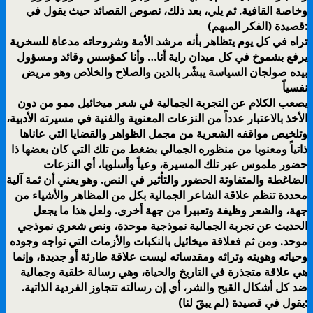
وخاصة القافية. ثم يلي، بعد ذلك، نصوص القصائد حيث يقول في
قصيدة (الفكر المبهم):
تراه في كل يوم يتظاهر بأنه مرشد الأمة وشروحاته مدعاة للسخرية
يرفع بشموخ في كل ميدان راية أنا… وأنا كمؤسس وقائد ومسؤول
بيده صولجان السياسة يبشّر بالدين والصلاح والخلاص وهو مريض
نفسياً
يصعب الكلام عن التجربة الجمالية في شعر ميخائيل ممو من دون
الأخذ بالاعتبار عدداً من النزعات المعنوية والفنية في مسيرته الأدبية،
وتلخيص مواقفه الشعرية من مجمل الظواهر والقضايا التي عاناها
ذاتياً ومعنويا من منظوره الجمالي بضغط من تلك التي كان بعضها ذا
حضور ملموس عبر تلك المسيرة، وعياً وأسلوبا، أي النزعات
الضاغطة والمتفاوتة الحضور والتأثير في النص. وهو يعني أن ثمة آلية
محددة تنظم علاقة الشاعر الجمالية بكل من المظاهر والأشياء من
جهة، والشعر وظيفة وتعبيرا من جهة أخرى. ولعل هذا ما يجعل
الحديث عن تجربة الجمالية نموذجية موحدة، ونص شعري نموذجي
موحد. ومن ثم فعلاقة ميخائيل بالنكبات والأزمات التي تواجه وجوده
وحیاته وھویته وتراثه ومقدساته لیست علاقة طارئة أو جدیدة، وإنما
ھي علاقة متجذرة في التاریخ والحیاة، وھي رسالة خلقیة وجمالیة
ضد كل أشكال القبح والشر، أي إن رسالته تتجاوز الفردیة الذاتیة.
يقول في قصيدة (لم يبقَ لنا):