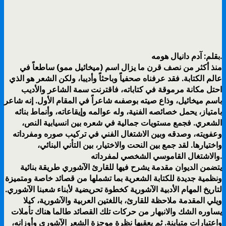
بقلم: آدم دانيال هومه.
منذ أكثر من نصف قرن ما يزال اسم (ميخائيل ممو) ساطعاً في
عالم الكتابة. فقد عرفناه صحفياً وباحثاً وأديبا، ولكن الشعر هو الذي
احتل مكانة مرموقة في كتاباته، فاقترنت سمة الشاعر والأديب
باسم ميخائيل، وذاع صيته بوصفىه شاعراً في المقام الأول. إنه شاعر
بامتياز، يحمل خصائصه الفنية، وله عوالمه وإيقاعاته، وأنماط بنائه
الشعري. فجمع مستويات جمالية في شعره بين انسيابية النص،
وعفويته، وصدقه وبين الاشتغال الفني في تركيب صوره ومفرداته
واختيارها. لقد جمع بين النحت والاختيار، بين التأني البنائي،
والاشتغال القاموسي الشخصي لمفرداته.
يتضمن الديوان مقدمة يشرح فيها للقارئ الآشوري طريقة بنائية
ونظمية جديدة للكتابة الشعرية بما تشملها من قصائد خاصة ومتميزة
لتاريخ المهام الأدبية الآشورية كخطوة تحريضية لأبناء شعبنا الآشوري.
ويلي المقدمة ملاحظة للقارئ، باللغتين العربية والآشورية، كيلا
يساوره الشك والانبهار من حركات تلك القصائد طالما هناك تأملات
واعتبارات متباينة. ثم يعقبها نظرة موجزة الشعر الآشوري وأوزانه،