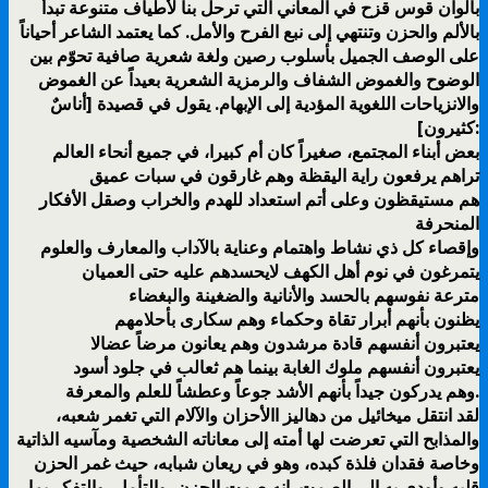
بألوان قوس قزح في المعاني التي ترحل بنا لأطیاف متنوعة تبدأ
بالألم والحزن وتنتھي إلى نبع الفرح والأمل. كما یعتمد الشاعر أحیاناً
على الوصف الجمیل بأسلوب رصین ولغة شعریة صافیة تحوّم بین
الوضوح والغموض الشفاف والرمزیة الشعریة بعیداً عن الغموض
والانزیاحات اللغویة المؤدیة إلى الإبھام. يقول في قصيدة [أناسٌ
كثيرون]:
بعض أبناء المجتمع، صغيراً كان أم كبيرا، في جميع أنحاء العالم
تراهم يرفعون راية اليقظة وهم غارقون في سبات عميق
هم مستيقظون وعلى أتم استعداد للهدم والخراب وصقل الأفكار
المنحرفة
وإقصاء كل ذي نشاط واهتمام وعناية بالآداب والمعارف والعلوم
يتمرغون في نوم أهل الكهف لايحسدهم عليه حتى العميان
مترعة نفوسهم بالحسد والأنانية والضغينة والبغضاء
يظنون بأنهم أبرار تقاة وحكماء وهم سكارى بأحلامهم
يعتبرون أنفسهم قادة مرشدون وهم يعانون مرضاً عضالا
يعتبرون أنفسهم ملوك الغابة بينما هم ثعالب في جلود أسود
وهم يدركون جيداً بأنهم الأشد جوعاً وعطشاً للعلم والمعرفة.
لقد انتقل ميخائيل من دهاليز االأحزان والآلام التي تغمر شعبه،
والمذابح التي تعرضت لها أمته إلى معاناته الشخصية ومآسيه الذاتية
وخاصة فقدان فلذة كبده، وهو في ريعان شبابه، حيث غمر الحزن
قلبه وأودى به إلى الصمت. إنه صمت الحزن، والتأمل، والتفكر بما