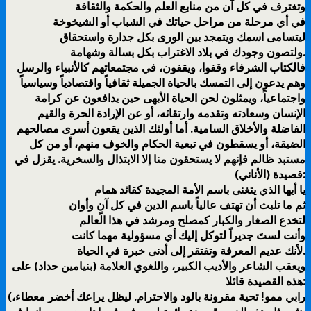
وتغترف في كل آن من منابع العلم والحكمة والثقافة
في أي مرحلة من مراحل حياتك في الشباب أو الشيخوخة
ليتسامى اسمك ويتمجد بين الورى بكل جدارة واستحقاق
ولتصون وجودك في بلاد الاغتراب بكل بسالة وشهامة.
فالكتاب الشرفاء وقفوا، ویقفون، في مجتمعاتھم كالأنبیاء والرسل
وھم یدعون إلى التمسك بالحیاة الجمیلة ثقافیاً واقتصادیاً وسیاسیاً
واجتماعیاً، ویمثلون لحن الحیاة الأبھى حین یدافعون عن كرامة
الإنسان وسعادته وتقدمه وارتقائه، أو عن الإرادة الحرة والقیم
الفاضلة والأخلاق السامیة. أما أولئك الذین یقعون أسرى مصالحھم
الضیقة، أو یسقطون في تبعیة الحكام والخوف منھم، أو من كل
مستبد ظالم فإنھم لا یستحقون منا إلا الابتذال والسخریة. يقزل في
قصيدة (الأناني):
يا أيها الذي يتغنى باسم الأمة المجيدة كقائد همام
ثم ما تلبث أن تهتف عالياً باسم الدين في كل آنٍ وأوان
لتخدع الصغار والكبار كمصلح ومرشد في هذا العالم
وأنت لستَ جديراً لتوكل إليك أي مسؤولية مهما كانت
لأنك عديم المعرفة وتفتقر إلى أدنى خبرة في الحياة.
ويعقب الشاعر والأديب الكبير، واللغوي العلامة (بنيامين حداد) على
هذه القصيدة قائلا:
(رابي ممو! تحية مقرونة بالود والاحترام. ليظل يراعك أخضر معطاء،