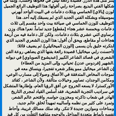
ينثر مثل هذه الدرر. قصيدة رائعة ليس في فحواها وحسب، وإنما في
شكلها الفني البديع. بصراحة رابي أقولها: هذا التوظيف الرائع الجميل
لوزن [بالاي] الخماسي وبثلاث دعامات في البيت الواحد أبهرني
بموسيقاه وبشكله الفني الجديد الذي لم يسبقك إليه أحد. هذا
التوظيف للوزن الخماسي في صياغة بيت واحد مقسم إلى ثلاث
دعامات وبخمسة عشر هجاء [مقطع] جديد تماماً. نعم! هناك وزن
نرساوي اثني عشري بثلاث دعامات، ولكن كل دعامة فيه من أربعة
هجاءات أو مقاطع، ويحق أن أقول: هذا الوزن الشعري الجديد الذي
ابتكرته خليق بأن يسمى [الوزن الميخائيلي]. ثم يضيف قائلا:
(أحسنت رابي ميخائيل! قصيدة رائعة بفنها الذي يضاهي روعة الفن
الشعري في قصائد الشاعر الكبير [عبديشوع الصوباوي] في ديوانه
الشهير [فردوس عدن]. تحياتي، وإلى المزيد من العطاء).
إن الشاعر ميخائيل ممو يفجّر شعره تفجيرا، وينساق معه في
تموجات المخاض المتدفقة في الأعماق وصولا إلى مسارب الوعي،
ومكامن الوجدان، تصاوير وخيالات متألقة. ولأن الشاعر ، كقائد
الأوركسترا، لا يسعه الخروج عن أفق الرؤيا العام، وإطارها المتشكل
في سراديب التجربة الشعرية، فقد أسلس القياد لمجرى التاريخ
الهادر في شعاب ذاكرته ومخزون حواسه. واقتحم عالم الشعر،
وتمرد على كثير من نظمه وأساليبه تمهيداً لخلق عالم جديد،
ومناخات وموازين جديدة لا تنكر. وقد سلك مسالك غريبة، وأحاط
نفسه بأنماط متعددة المداخل والوجوه متناهية التفلّت من كل قيد