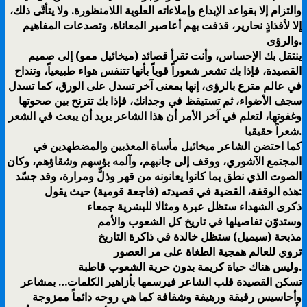
والتزام إلا بقواعد الإبداع وإملاءاته العلوية اللامنظورة. ولا یتأتّى ذلك،
إلا لأفذاذٍ نحاریر، قذفت بھم أعاصیر المعاناة، وتصدعات المفاھیم
والرؤى.
ينتقل بك الإحساس، وأنت تقرأ قصائد (ميخائيل ممو) إلى صميم
القصيدة، فإذا بك تشعر شعوراً قوياً بأنها تتنفس هواء طبيعياً، وتنداح
في عالم مترع بالرؤى، إنها بمعنى آخر تسدل على الورق، كما تسدل
سجف الأضواء، ثم تستيقظ في وجدانك، فإذا بك تترنح بين صحوتها
وغفوتها، لتعلم في آخر الأمر أن هذا الشاعر يريد أن يبعث في الشعر
شعراً حقيقيا.
كما احتضن الشاعر ميخائيل مأساة المعذبین والمضطھدین في
المجتمع الآشوري، ووقف إلى جانبھم، وآلمه بؤسھم وشقاؤھم، وكان
الصوت الذي نطق بما كانوا یعانونه من قھر وذلٍّ ومرارة، وقد جسّد
ھذه الوقفة، القضیة في قصیدته (فاجعة قومية) حیث يقول:
ذكرى الشهداء ستظل عبرة ومثالا للبشرية جمعاء
وستدوّن تفاصيلها في تاريخ كل الشعوب والأمم
مذبحة (سيميل) ستظل خالدة في ذاكرة التاريخ
تروي للعالم همجية الطغاة على مر العصور
وليس هناك حياة كريمة بدون حرية الشعوب قاطبة.
تسكن القصیدة قلب الشاعر فیرسمھا بأزاهير الكلمات… بمشاعر
وأحاسیس رقیقة ورھیفة وشفافة كما ھي روحه دائماً ممزوجة