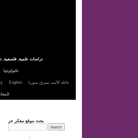
,دراسات علمية, فلسفية, تا
تكنولوجيا
عائلة الأسد تسرق سوريا
English
cy
المخاب
بحث موقع مفكر حر