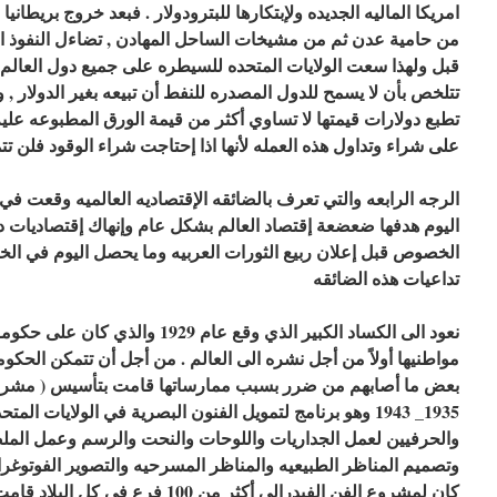
امريكا الماليه الجديده ولإبتكارها للبترودولار . فبعد خروج بريطاني
من حامية عدن ثم من مشيخات الساحل المهادن , تضاءل النفوذ ال
قبل ولهذا سعت الولايات المتحده للسيطره على جميع دول العالم ق
تتلخص بأن لا يسمح للدول المصدره للنفط أن تبيعه بغير الدولار , 
تطبع دولارات قيمتها لا تساوي أكثر من قيمة الورق المطبوعه عليه
على شراء وتداول هذه العمله لأنها اذا إحتاجت شراء الوقود فلن تتم
اليوم هدفها ضعضعة إقتصاد العالم بشكل عام وإنهاك إقتصاديات
الخصوص قبل إعلان ربيع الثورات العربيه وما يحصل اليوم في الخ
تداعيات هذه الضائقه
نعود الى الكساد الكبير الذي وقع عام 
مواطنيها أولاً من أجل نشره الى العالم . من أجل أن تتمكن الحكو
بعض ما أصابهم من ضرر بسبب ممارساتها قامت بتأسيس ( مشروع 
1935_ 1943 وهو برنامج لتمويل الفنون البصرية في الولايات ا
والحرفيين لعمل الجداريات واللوحات والنحت والرسم وعمل المل
وتصميم المناظر الطبيعيه والمناظر المسرحيه والتصوير الفوتوغرافي