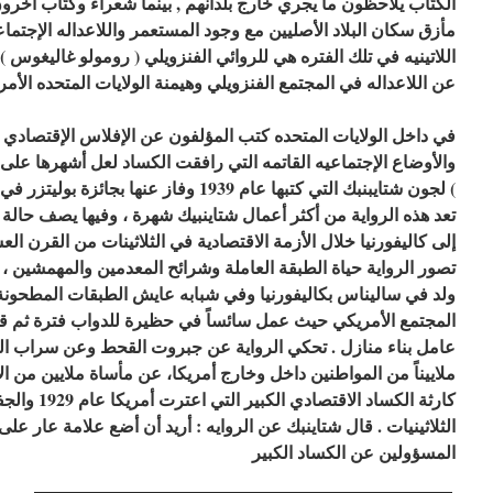
الكتّاب يلاحظون ما يجري خارج بلدانهم , بينما شعراء وكتّاب آخر
مأزق سكان البلاد الأصليين مع وجود المستعمر واللاعداله الإجتماع
اللاتينيه في تلك الفتره هي للروائي الفنزويلي ( رومولو غاليغوس ) ع
عن اللاعداله في المجتمع الفنزويلي وهيمنة الولايات المتحده الأمر
في داخل الولايات المتحده كتب المؤلفون عن الإفلاس الإقتصادي
والأوضاع الإجتماعيه القاتمه التي رافقت الكساد لعل أشهرها على 
) لجون شتايبنبك التي كتبها عام 1939 وفاز عنها بجائزة بوليتزر في 1940
تعد هذه الرواية من أكثر أعمال شتاينبيك شهرة ، وفيها يصف حالة
إلى كاليفورنيا خلال الأزمة الاقتصادية في الثلاثينات من القرن ال
تصور الرواية حياة الطبقة العاملة وشرائح المعدمين والمهمشين ، ا
ولد في ساليناس بكاليفورنيا وفي شبابه عايش الطبقات المطحونة
المجتمع الأمريكي حيث عمل سائساً في حظيرة للدواب فترة ثم قاط
عامل بناء منازل . تحكي الرواية عن جبروت القحط وعن سراب الحل
ملاييناً من المواطنين داخل وخارج أمريكا، عن مأساة ملايين من ال
كارثة الكساد ال
الثلاثينيات . قال شتاينبك عن الروايه : أريد أن أضع علامة عار ع
المسؤولين عن الكساد الكبير