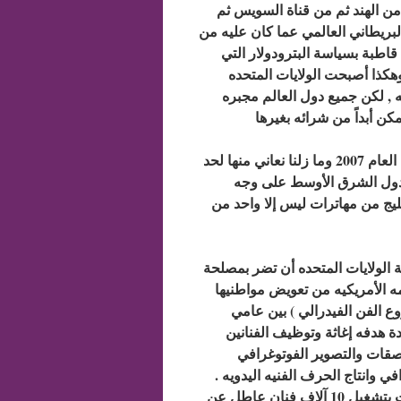
ا من الهند ثم من قناة السويس ثم
بريطاني العالمي عما كان عليه من
اطبة بسياسة البترودولار التي
وهكذا أصبحت الولايات المتحده
 , لكن جميع دول العالم مجبره
كن أبداً من شرائه بغيرها
الرجه الرابعه والتي تعرف بالضائقه الإقتصاديه العالميه وقعت في العام 2007 وما زلنا نعاني منها لحد
 دول الشرق الأوسط على وجه
ليج من مهاترات ليس إلا واحد من
1929 والذي كان على حكومة الولايات المتحده أن تضر بمصلحة
مه الأمريكيه من تعويض مواطنيها
الفن الفيدرالي ) بين عامي
لمتحدة هدفه إغاثة وتوظيف الفنانين
صقات والتصوير الفوتوغرافي
 وانتاج الحرف الفنيه اليدويه .
كان لمشروع الفن الفيدرالي أكثر من 100 فرع في كل البلاد قامت بتشغيل 10 آلاف فنان عاطل عن