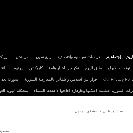
ريخية, إجتماعية
دراسات سياسية وإقتصادية
ربيع سوريا
من نحن
ابرز ك
توقعات الابراج
طبق اليوم
فكر حر, أخبار هامة
كاريكاتور
يوتيوب
اعت
Our Privacy Poli
حوار بين اسلامي وعلماني بالمعارضة السورية
سورية بعد الثور
رات السورية حطمت احلامها وهارفارد اعادتها لا تحدها السماء
مشكلة الهوية للثو
→
شاهد عيان: جريمة في المقهى
ميسون 