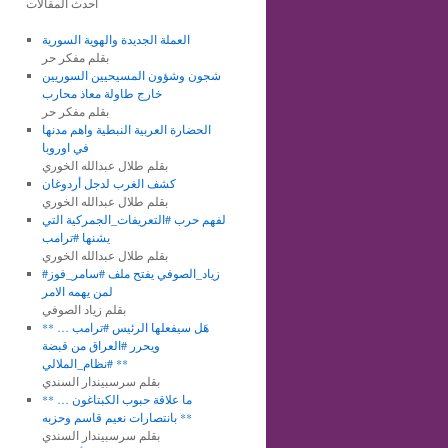
أحدث المقالات
العملة الجديدة والهوية السورية
بقلم مفكر حر
شجون وشؤون المسيحيين السوريين
خارج طاولة معاذ محارب
بقلم مفكر حر
الحضارة العربية النبطية واهم مدنها
في اوروبا
بقلم طلال عبدالله الخوري
كشف الغرب لدجل أردوغان
بقلم طلال عبدالله الخوري
لفهم حرب #التعريفات_الجمركية التي
يشنها #ترامب
بقلم طلال عبدالله الخوري
#زياد_الصوفي يفتح ملف #سامر_فوز
لمن يهمه الامر
بقلم زياد الصوفي
** هَل سيفعلها الرئيس #ترامب …
ويحرر #العراق من قبضة
#نظام_الملالي **
بقلم سرسبيندار السندي
** ما علاقة حبوب الكبتاغون …
بانتصارات نعيم قاسم وحزبه **
بقلم سرسبيندار السندي