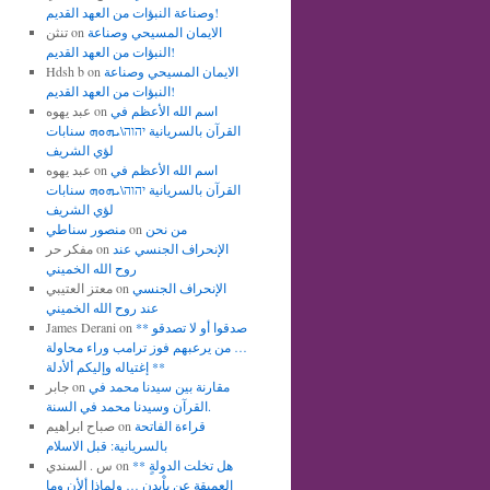
وصناعة النبؤات من العهد القديم!
الايمان المسيحي وصناعة
on
تنثن
النبؤات من العهد القديم!
الايمان المسيحي وصناعة
on
Hdsh b
النبؤات من العهد القديم!
اسم الله الأعظم في
on
عبد يهوه
القرآن بالسريانية יהוה\ܝܗܘܗ سنابات
لؤي الشريف
اسم الله الأعظم في
on
عبد يهوه
القرآن بالسريانية יהוה\ܝܗܘܗ سنابات
لؤي الشريف
من نحن
on
منصور سناطي
الإنحراف الجنسي عند
on
مفكر حر
روح الله الخميني
الإنحراف الجنسي
on
معتز العتيبي
عند روح الله الخميني
** صدقوا أو لا تصدقو
on
James Derani
… من يرعبهم فوز ترامب وراء محاولة
إغتياله وإليكم ألأدلة **
مقارنة بين سيدنا محمد في
on
جابر
القرآن وسيدنا محمد في السنة.
قراءة الفاتحة
on
صباح ابراهيم
بالسريانية: قبل الاسلام
** هل تخلت الدولةٍ
on
س . السندي
العميقة عن باْيدن … ولماذا ألأن وما