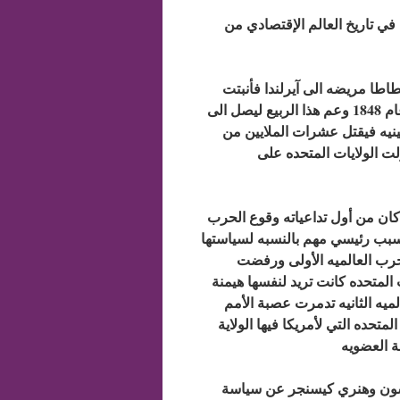
اديه كبرى متعمده في تاريخ العالم الإقتصادي من
ه بدرنات بطاطا مريضه الى آيرلندا فأنبتت
محصولاً تالفاً جعل المجاعه تعم أوربا فوقع ربيع الثورات الأوربيه عام 1848 وعم هذا الربيع ليصل الى
ريكا اللاتينيه فيقتل عشرات الملايين من
لت الولايات المتحده على
د الكبير الذي كان من أول تداعياته وقوع الحرب
ا لسبب رئيسي مهم بالنسبه لسياستها
لحرب العالميه الأولى ورفضت
ت المتحده كانت تريد لنفسها هيمنة
لميه الثانيه تدمرت عصبة الأمم
متحده التي لأمريكا فيها الولاية
ة العضويه
 الثالثه كانت في العام 1973 بإعلان نيكسون وهنري كيسنجر عن سياسة