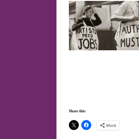
Share this:
More