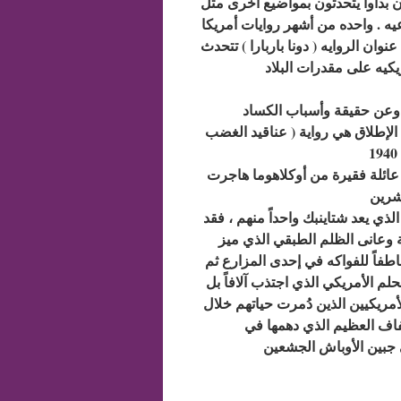
ون بدأوا يتحدثون بمواضيع اخرى مثل
يه . واحده من أشهر روايات أمريكا
نوان الروايه ( دونا باربارا ) تتحدث
يكيه على مقدرات البلاد
 وعن حقيقة وأسباب الكساد
الإطلاق هي رواية ( عناقيد الغضب
 عائلة فقيرة من أوكلاهوما هاجرت
عشرين
لذي يعد شتاينبك واحداً منهم ، فقد
 وعانى الظلم الطبقي الذي ميز
فاً للفواكه في إحدى المزارع ثم
م الأمريكي الذي اجتذب آلافاً بل
أمريكيين الذين دُمرت حياتهم خلال
اقتصادي الكبير التي اعترت أمريكا عام 1929 والجفاف العظيم الذي دهمها في
لى جبين الأوباش الجشعين