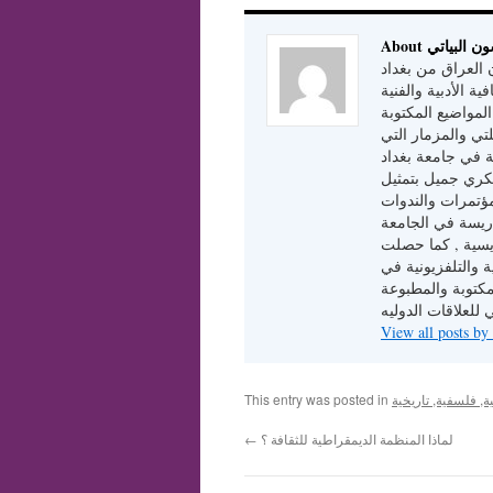
 ميسون البياتي
 العراق من بغداد
فية الأدبية والفنية
مواضيع المكتوبة
ي والمزمار التي
ة في جامعة بغداد
كري جميل بتمثيل
ؤتمرات والندوات
دريسة في الجامعة
ة كتدريسية , كما حصلت
 والتلفزيونية في
لمكتوبة والمطبوعة
 للعلاقات الدوليه
, فلسفية, تاريخية
This entry was posted in
لماذا المنظمة الديمقراطية للثقافة ؟
←