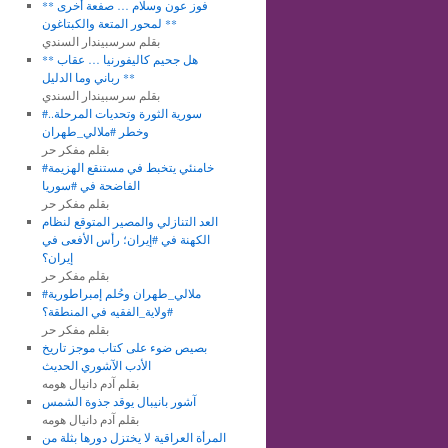
** فوز عون وسلام … صفعة أخرى
لمحور المتعة والكبتاغون **
بقلم سرسبيندار السندي
** هل جحيم كاليفورنيا … عقاب
رباني وما الدليل **
بقلم سرسبيندار السندي
#سورية الثورة وتحديات المرحلة..
وخطر #ملالي_طهران
بقلم مفكر حر
#خامنئي يتخبط في مستنقع الهزيمة
الفاضحة في #سوريا
بقلم مفكر حر
العد التنازلي والمصير المتوقع لنظام
الكهنة في #إيران؛ رأس الأفعى في
إيران؟
بقلم مفكر حر
#ملالي_طهران وحُلم إمبراطورية
#ولاية_الفقيه في المنطقة؟
بقلم مفكر حر
بصيص ضوء على كتاب موجز تاريخ
الأدب الآشوري الحديث
بقلم آدم دانيال هومه
آشور بانيبال يوقد جذوة الشمس
بقلم آدم دانيال هومه
المرأة العراقية لا يختزل دورها بثلة من