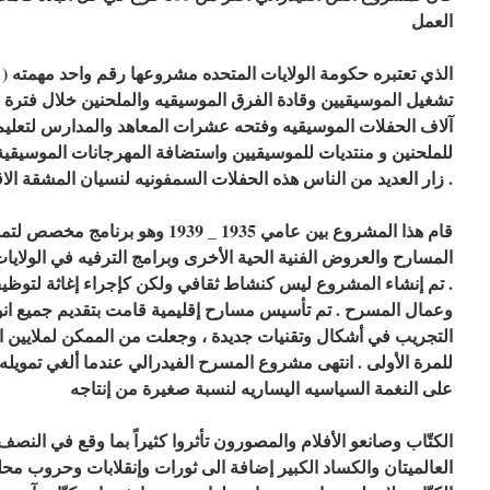
العمل
تشغيل الموسيقيين وقادة الفرق الموسيقيه والملحنين خلال فترة ال
آلاف الحفلات الموسيقيه وفتحه عشرات المعاهد والمدارس لتعل
. زار العديد من الناس هذه الحفلات السمفونيه لنسيان المشقة الاق
المسارح والعروض الفنية الحية الأخرى وبرامج الترفيه في الولايات
. تم إنشاء المشروع ليس كنشاط ثقافي ولكن كإجراء إغاثة لتوظيف
وعمال المسرح . تم تأسيس مسارح إقليمية قامت بتقديم جميع 
التجريب في أشكال وتقنيات جديدة ، وجعلت من الممكن لملايين ا
للمرة الأولى . انتهى مشروع المسرح الفيدرالي عندما ألغي تمويل
على النغمة السياسيه اليساريه لنسبة صغيرة من إنتاجه
الكتّاب وصانعو الأفلام والمصورون تأثروا كثيراً بما وقع في النص
العالميتان والكساد الكبير إضافة الى ثورات وإنقلابات وحروب محليه