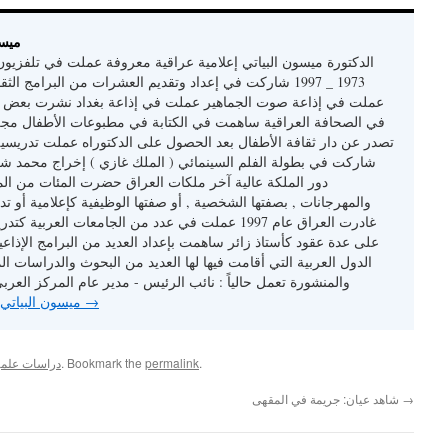
About
الدكتورة ميسون البياتي إعلامية عراقية معروفة عملت في تلفزيون
1973 _ 1997 شاركت في إعداد وتقديم العشرات من البرامج الثقا
عملت في إذاعة صوت الجماهير عملت في إذاعة بغداد نشرت بعض ال
في الصحافة العراقية ساهمت في الكتابة في مطبوعات الأطفال مجلت
تصدر عن دار ثقافة الأطفال بعد الحصول على الدكتوراه عملت تدريسي
شاركت في بطولة الفلم السينمائي ( الملك غازي ) إخراج محمد ش
دور الملكة عالية آخر ملكات العراق حضرت المئات من الم
والمهرجانات , بصفتها الشخصية , أو صفتها الوظيفية كإعلامية أو ت
غادرت العراق عام 1997 عملت في عدد من الجامعات العربي
على عدة عقود كأستاذ زائر ساهمت بإعداد العديد من البرامج الإذاعية
الدول العربية التي أقامت فيها لها العديد من البحوث والدراسات ا
والمنشورة تعمل حالياً : نائب الرئيس - مدير عام المركز العربي
→
View all posts by ميسون البياتي
.
permalink
. Bookmark the
دراسات علمية
→
شاهد عيان: جريمة في المقهى