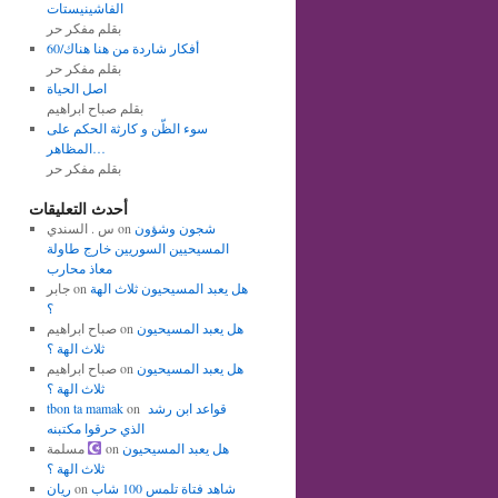
الفاشينيستات
بقلم مفكر حر
أفكار شاردة من هنا هناك/60
بقلم مفكر حر
اصل الحياة
بقلم صباح ابراهيم
سوء الظّن و كارثة الحكم على
المظاهر…
بقلم مفكر حر
أحدث التعليقات
شجون وشؤون
on
س . السندي
المسيحيين السوريين خارج طاولة
معاذ محارب
هل يعبد المسيحيون ثلاث الهة
on
جابر
؟
هل يعبد المسيحيون
on
صباح ابراهيم
ثلاث الهة ؟
هل يعبد المسيحيون
on
صباح ابراهيم
ثلاث الهة ؟
قواعد ابن رشد
on
tbon ta mamak
الذي حرقوا مكتبنه
هل يعبد المسيحيون
on
مسلمة
ثلاث الهة ؟
شاهد فتاة تلمس 100 شاب
on
ريان