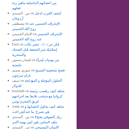
من اعضائهم التناسلية ماهي ردة
فعلهم
كشف الغرب لدجل
on
س . السندي
أردوغان
الإنحراف الجنسي عند
on
مصطفى
روح الله الخميني
الإنحراف الجنسي
on
الامام الخميني
عند روح الله الخميني
فكر حر (١٠).. عشر نكات
on
Fuck
إسلاميّة تثير الشفقة قبل الضحك
والسخرية
من يوميات إمرأة
on
لقمان منصور
حلبجية
فضح شخصية الشبيح
on
سوري صميم
نارام سرجون
ألحلول المؤجلة و المؤدلجة
on
سيف
للدولار :
شاهد كيف رقصت رئيسة
on
bouchaib
كرواتيا مع منتخب بلادها بعد اخراجهم
فريق المجرم بوتين
شاهد كيف يحاول اغتصابها و
on
Saleh
هي تصرخ: ما عندكش اخت
#زياد_الصوفي يفتح
on
س . السندي
ملف #سامر_فوز لمن يهمه الامر
الايمان المسيحي
on
س . السندي