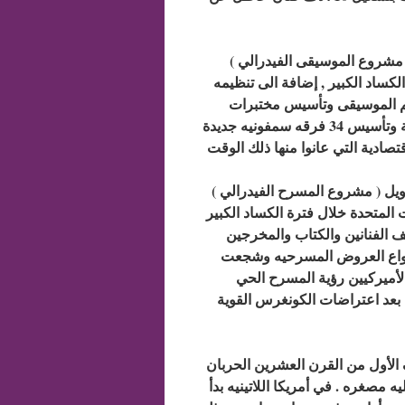
( مشروع الموسيقى الفيدرالي ) الذي تعتبره حكومة الولايات المتحده مشروعها رقم واحد مهمته
كساد الكبير , إضافة الى تنظيمه
يم الموسيقى وتأسيس مختبرات
للملحنين و منتديات للموسيقيين واستضافة المهرجانات الموسيقية وتأسيس 34 فرقه سمفونيه جديدة
تصادية التي عانوا منها ذلك الوقت
( مشروع المسرح الفيدرالي ) قام هذا المشروع بين عامي 1935 _ 1939 وهو برنامج مخصص لتمويل
 المتحدة خلال فترة الكساد الكبير
 الفنانين والكتاب والمخرجين
انواع العروض المسرحيه وشجعت
لأميركيين رؤية المسرح الحي
ه بعد اعتراضات الكونغرس القوية
ف الأول من القرن العشرين الحربان
 مصغره . في أمريكا اللاتينيه بدأ