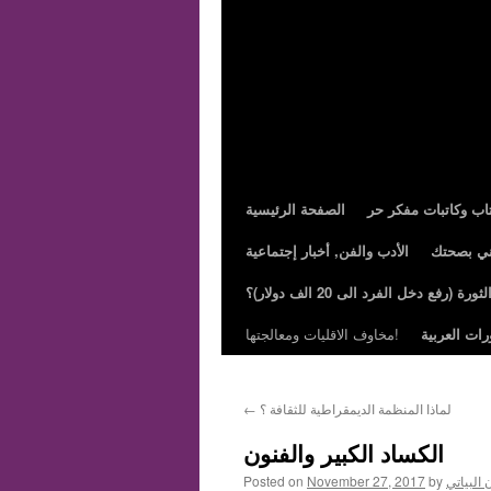
تاب وكاتبات مفكر حر
الصفحة الرئيسية
ني بصحتك
الأدب والفن, أخبار إجتماعية
ة (رفع دخل الفرد الى 20 الف دولار)؟
رات العربية
مخاوف الاقليات ومعالجتها!
لماذا المنظمة الديمقراطية للثقافة ؟
←
الكساد الكبير والفنون
البياتي
by
November 27, 2017
Posted on