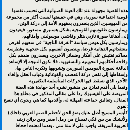
هذه القضية مجهولة عند تلك العينة الصبيانية التي تحسب نفسها
قومية اجتماعية سورية، وهي في حقيقتها ليست أكثر من مجموعة
من المهوسين، الذين ينحدرون بمفهوم الأمة إلى دركة الوثن،
ويمارسون طقوسهم القومجية بشكل هستيري مسعور، فيعيدون
إلى أذهاننا صورة نازيي هتلر وفاشيي موسوليني وأمثالهم،
ويمارسون بكل هوس سياسة “الفرقة الناجية” في سعيهم لفرض
معتقداتهم الذهانية فرضا، وينصبون أنفسهم بكل عنجهية وغطرسة
محاكم تفتيش على أفكار وضمائر الآخرين، ويصدرون ضدهم بكل
وقاحة أحكامهم التخوينية والتسفيهية، فلا تكون النتيجة إلا الإساءة
البالغة لصورة القوميين السوريين وتشويهها وتكريه الناس بها،
وإسقاطها إلى نفس دركة التعصب والغوغائية وغياب العقل وإلغاء
الآخر، الذي تسقط فيها الحركات المتأسلمة التكفيرية!
وفيما يلي أفدم نماذج من منشور نشره أحد جهابذة هذه العينة
المريضة على الفيسبوك ردا على مقالي المذكور في مطلع هذا
المقال، وتعاليق جماعته المهللة له، وأقدمها كما هي وبدون أي تنقيح
لغوي:
(كأيسر المسيح أطل عليك بضؤ الحق لأحطم الصنم العربي داخلك
ولأنشلك من بين فكي تمساح من رمل اصفر ومن براثن زيف
العروبة المزيفة، واجب علي لا منة مني . بعدما امعنت اجحافا