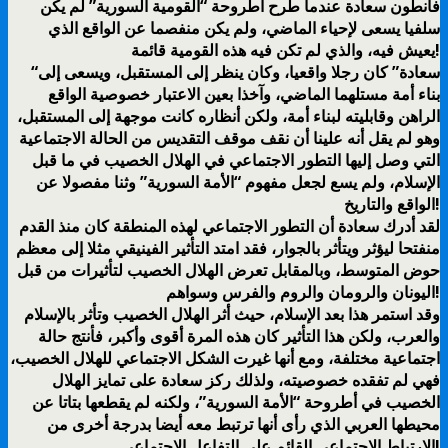
فأنطون سعادة عندما طرح أطروحة “القومية السورية” لم يكن
سلفيا يسعى لإحياء الماضي، ولم يكن منفصما عن الواقع الذي
يعيش فيه، والذي لم تكن فيه هذه القومية قائمة!
“سعادة” كان رجلا واقعيا، وكان ينظر إلى المستقبل، ويسعى إلى
بناء أمة مستلهما الماضي، وآخذا بعين الاعتبار خصوصية الواقع
الراهن وقابليته لبناء أمة، ولكن أنظاره كانت موجهة إلى المستقبل،
وهو لم يقل أنه علينا أن نقف موقف التقديس من الحالة الاجتماعية
التي وصل إليها التطور الاجتماعي في الهلال الخصيب في ما قبل
الإسلام، ولم يسع لجعل مفهوم “الأمة السورية” وثنا مفصولا عن
الواقع والتاريخ!
لقد أدرك سعادة أن التطور الاجتماعي لهذه المنطقة كان منذ القدم
منفتحا ليؤثر ويتأثر بالجوار، فقد امتد التأثير الفينيقي مثلا إلى معظم
حوض المتوسط، وبالمقابل تعرض الهلال الخصيب لتأثيرات من قبل
اليونان والرومان والروم والفرس وسواهم!
وقد استمر هذا بعد الإسلام، حيث أثر الهلال الخصيب وتأثر بالإسلام
والعرب، ولكن هذا التأثير كان هذه المرة أقوى وأكبر، فأنتج حالة
اجتماعية مختلفة، ومع أنها غيرت الشكل الاجتماعي للهلال الخصيب،
فهي لم تفقده خصوصيته، ولذلك ركز سعادة على تمايز الهلال
الخصيب في أطروحة “الأمة السورية”، ولكنه لم يقطعها بتاتا عن
محيطها العربي الذي رأى أنها ترتبط معه أيضا بدرجة أخرى من
الارتباط الاجتماعي القائم على التفاعل الاجتماعي!