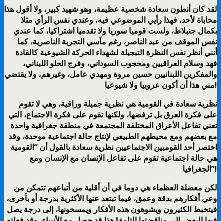
لقد كان أنطون سعادة شخصية عظيمة، وهو شهيد كبير، ولا أقول هذا
محاباة لأحد، فهذا رأيي الموضوعي فيه، وعندي نفس الرأي مثلا
بكمال جنبلاط، ولست قوميا سوريا ولا تقدميا اشتراكيا، كما عندي
نفس الموقف من عبد الناصر، رغم مآسي التجربة الناصرية، كما
أنني أنظر نفس النظرة التبجيلة لشهداء الحركة الشيوعية كالقادة
فهد وسلام العراقيين ومحجوب السوداني، وفرج الحلو اللبناني،
والمفكرين اللبنانيين حسين مروة ومهدي عامل، وغيرهم، ولا يقتضي
مني هذا أن أكون عروبيا ولا شيوعيا!
نظرية سعادة في القومية هي نظرية جميلة وراقية، وهي لا تقوم
على فكرة العرق بل ترفضها، ولكنها تقوم على فكرة الاجتماع، التي
تعني تفاعل الأعراق المختلفة المجتمعة في منطقة جغرافية واحدة
مع بعضهم ومع محيطهم الطبيعي لإنتاج حالة اجتماعية موحدة، وقد
اختصر أحد القوميين الاجتماعيين نظرية سعادة بالقول أن “القومية
هي حالة اجتماعية تقوم على تفاعل الإنسان مع الإنسان ومع
الجغرافيا”!
لكن معضلة العظماء هي دوما في أن أقلية من أتباعهم تتمكن من
وعي أفكارهم بدقة وعمق، فيما تبتعد عنها الأكثرية بدرجة أو بأخرى،
فيتخبط الكثيرون ويشوهون هذه الأفكار ويمسخونها، إلى درجة يصل
فيها البعض إلى مناقضتها التامة! هذا قد حصل مع الأنبياء، وقد فعلته