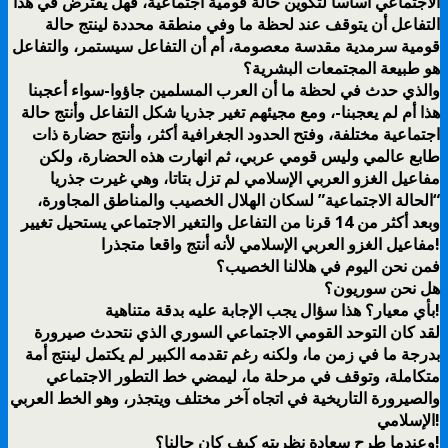
الاجتماعي أساسا لتكوين حالة قومية اجتماعية، فهل يفترض في هذا
التفاعل أن يتوقف عند لحظة ما وفي منطقة محددة لينتج حالة
قومية سرمدية مقدسة معصومة، أم أن التفاعل سيستمر، والتفاعل
هو طبيعة المجتمعات البشرية؟
والذي حدث في لحظة ما أن العرب المسلمين جاؤوا-سواء أعجبنا
هذا أم لم يعجبنا-، ومع مجيئهم تغير جذريا شكل التفاعل وأنتج حالة
اجتماعية مختلفة، وفتح الحدود الجغرافية أكثر، وأنتج حضارة ذات
طابع عالمي وليس قومي عربي، ثم انهارت هذه الحضارة، ولكن
مفاعيل الغزو العربي الإسلامي لم تزل بتاتا، وهي غيرت جذريا
“الحالة الاجتماعية” لسكان الهلال الخصيب والمناطق المجاورة،
وبعد أكثر من 14 قرنا من التفاعل والتغير الاجتماعي يستحيل تغيير
مفاعيل الغزو العربي الإسلامي لأنه أنتج واقعا متجذرا!
فمن نحن اليوم في هلالنا الخصيب؟
هل نحن سوريون؟
بأي معيار؟ هذا سؤال يجب الإجابة عليه بدقة متناهية!
لقد كان التوحد القومي الاجتماعي السوري الذي نتحدث صيرورة
بدرجة ما في زمن ما، ولكنه رغم تقدمه الكبير لم يكتمل لينتج أمة
متكاملة، وتوقف في مرحلة ما، ليمضي خط التطور الاجتماعي
والصيرورة التاريخية في اتجاه آخر مختلف ويتجذر، وهو الخط العربي
الإسلامي!
وعندما طرح سعادة نظريته كيف كان حالنا؟!