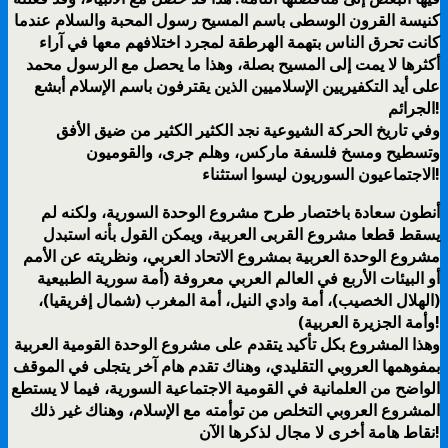
كنيسة القرون الوسطى باسم المسيح رسول المحبة والسلام عندما
كانت تحرق الناس بتهمة الهرطقة لمجرد اختلافهم معها في آراء
أكثرها لا يمت إلى المسيح بصلة، وهذا ما يحصل مع الرسول محمد
على أيد التكفيريين الإسلاميين الذين يقترفون باسم الإسلام أبشع
الجرائم!
وفي تاريخ الحركة الشيوعية نجد الكثير الكثير من ضيق الأفق
وتسطيح ومسخ فلسفة ماركس، وهلم جرى، والقوميون
الاجتماعيون السوريون ليسوا استثناء!
أنطون سعادة باختصار طرح مشروع الوحدة السورية، ولكنه لم
يسقط قطعا مشروع القربى العربية، ويمكن القول بأنه استبدل
مشروع الوحدة العربية بمشروع الاتحاد العربي، ونظريته عن الأمم
أو البيئات الأربع في العالم العربي معروفة (أمة سورية الطبيعية
(الهلال الخصيب)، أمة وادي النيل، أمة المغرب (شمال إفريقيا)،
وأمة الجزيرة العربية)!
وهذا المشروع بكل تأكيد يتقدم على مشروع الوحدة القومية العربية
بمفوهمها العروبي التقليدي، وهناك تقدم هام آخر يتجلى في الموقف
الواضح من العلمانية في القومية الاجتماعية السورية، فيما لا يستطع
المشروع العروبي التخلص من توأمته مع الإسلام، وهناك غير ذلك
نقاط هامة أخرى لا مجال لذكرها الآن!