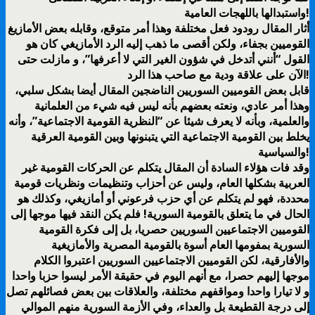
واستبدالها باللهجات العامية!
أثار المقال رودود فعل مختلفة وهذا أمر متوقع، وقابله بعض الأمازيغ
القوميين بجفاء، ولكن أقصى ما ذهب إليه الرد الأمازيغي كان هو
القول “أنني أتدخل في شؤون الغير التي لا أعرفها”، و مازلت حتى
الآن على علاقة ودية مع صاحب هذا الرد!
قابل بعض القوميين السوريين الناضجين المقال أيضا بشكل سلبي،
وهذا أمر عادي، ونعته بعضهم بأنه ليس فيه شيء من العلمانية
والعلمية، وبأنه لا يعرف شيئا عن “النظرية القومية الاجتماعية”، وأنه
يخلط بين القومية الاجتماعية التي يتبنونها وبين القومية العرقية
والسياسية!
وقد فات هؤلاء السادة أن المقال يتكلم عن الحركات القومية غير
العربية بشكلها العام، وليس عن أحزاب وتنظيمات ونظريات قومية
محددة، فهو لم يتكلم عن أي حزب فرعوني أو أمازيغي، وكذلك هو
الحال في ما يتعلق بالقومية السورية! فلم يكن النقد فيها موجها إلى
القوميين الاجتماعيين السوريين حصريا، بل إلى فكرة القومية
السورية بمفومها العام أسوة بالقومية المصرية والأمازيغية
والأفارقية، لكن القوميين الاجتماعيين السوريين اعتبروا الكلام
موجها إليهم حصرا، مع أنهم اليوم في حقيقة الأمر ليسوا حزبا واحدا
و لا تيارا واحدا ومواقفهم مختلفة، والعلاقات بين بعض فصائلهم تصل
إلى درجة القطيعة بل والعداء، وفي الأزمة السورية منهم الموالي