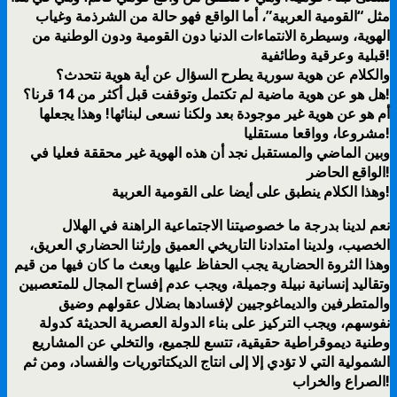
مثل “القومية العربية”، أما الواقع فهو حالة من الشرذمة وغياب
الهوية، وسيطرة الانتماءات الدنيا دون القومية ودون الوطنية من
قبلية وعرقية وطائفية!
والكلام عن هوية سورية يطرح السؤال عن أية هوية نتحدث؟
هل هو عن هوية ماضية لم تكتمل وتوقفت قبل أكثر من 14 قرنا؟!
أم هو عن هوية غير موجودة بعد ولكنا نسعى لبنائها! وهذا يجعلها
مشروعا، وواقعا مستقليا!
وبين الماضي والمستقبل نجد أن هذه الهوية غير محققة فعليا في
الواقع الحاضر!
وهذا الكلام ينطبق على أيضا على القومية العربية!
نعم لدينا بدرجة ما خصوصيتنا الاجتماعية الراهنة في الهلال
الخصيب، ولدينا امتدادنا التاريخي العميق وإرثنا الحضاري العريق،
وهذا الثروة الحضارية يجب الحفاظ عليها وبعث ما كان فيها من قيم
وتقاليد إنسانية نبيلة وجميلة، ويجب عدم إفساح المجال للمتعصبين
والمتطرفين والديماغوجيين لإفسادها بضلال عقولهم وضيق
نفوسهم، ويجب التركيز على بناء الدولة العصرية الحديثة كدولة
وطنية ديموقراطية حقيقية، تتسع للجميع، والتخلي عن المشاريع
الشمولية التي لا تؤدي إلا إلى انتاج الديكتاتوريات والفساد، ومن ثم
الصراع والخراب!