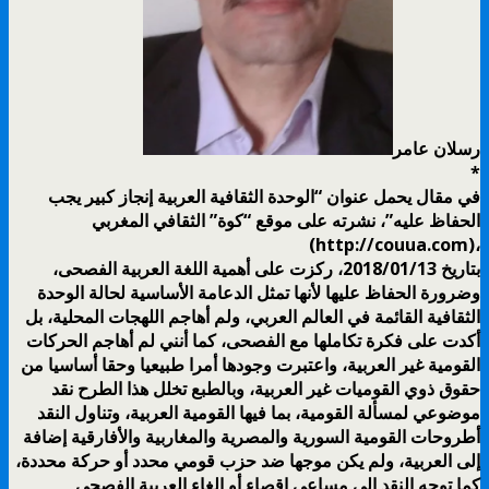
رسلان عامر
*
في مقال يحمل عنوان “الوحدة الثقافية العربية إنجاز كبير يجب
الحفاظ عليه”، نشرته على موقع “كوة” الثقافي المغربي
(http://couua.com)،
بتاريخ ‏13‏/01‏/2018، ركزت على أهمية اللغة العربية الفصحى،
وضرورة الحفاظ عليها لأنها تمثل الدعامة الأساسية لحالة الوحدة
الثقافية القائمة في العالم العربي، ولم أهاجم اللهجات المحلية، بل
أكدت على فكرة تكاملها مع الفصحى، كما أنني لم أهاجم الحركات
القومية غير العربية، واعتبرت وجودها أمرا طبيعيا وحقا أساسيا من
حقوق ذوي القوميات غير العربية، وبالطبع تخلل هذا الطرح نقد
موضوعي لمسألة القومية، بما فيها القومية العربية، وتناول النقد
أطروحات القومية السورية والمصرية والمغاربية والأفارقية إضافة
إلى العربية، ولم يكن موجها ضد حزب قومي محدد أو حركة محددة،
كما توجه النقد إلى مساعي إقصاء أو إلغاء العربية الفصحى