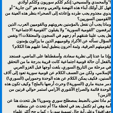
والمحمدي والمسيحي: إنكم كلكم سوريون وكلكم أولادي”!
فهل كل أولئك أبناء هذه النهضة والعربي وحده هو “ابن جارية” أو
بدوي مجذوم يجب طرده وإعادته إلى الصحراء بنظر هذه العينة من
القوميين السوريين؟!
وماذا يجب أن نفعل بالمؤمنين بعروبتهم وبالقوميين العرب، الذين
يرفضون “القومية السورية” ولا يقبلون “القومية الاجتماعية”؟!
هل يجب علينا شنقهم أم زجهم في السجون والمعتقلات؟! ونفس
السؤال نسأله عن الأكراد وقومييهم الذين ما يزالون يؤمنون
يقوميتهم العرقية، وثمة آخرون ينطبق أيضا عليهم هذا الكلام؟!
وإذا ما عدنا إلى نظرية سعادة، وأسقطناها على الماضي، فسنجد
بالفعل أن حالة قومية اجتماعية كانت قريبة بدرجة ما من التحقق
في مرحلة من التاريخ السوري، بلغت أوجها فبل الغزو العربي
الإسلامي، ولكن من العسف الكلام عن قومية سورية تعود إلى آلاف
السنين، فكيف يمكن الكلام عن هذه الوحدة وحمورابي (السوري!)
دمر مدينة ماري (السورية!) وحرث أرضها بالملح؟ وكيف تكون هذه
الوحدة قائمة والصراع الآشوري الآرامي استمر حوالي قرنين من
الزمن؟!
ثم ماذا نعني بالضبط بمصطلح سوري وسوريا؟ هل نتحدث هنا عن
أمة وهي لم تكتمل بعد في لحظة ما؟ أم نتحدث عن منطقة
جغرافية؟ وعلى أية حال تسمية سوريا – كما يرجح أكثر علماء