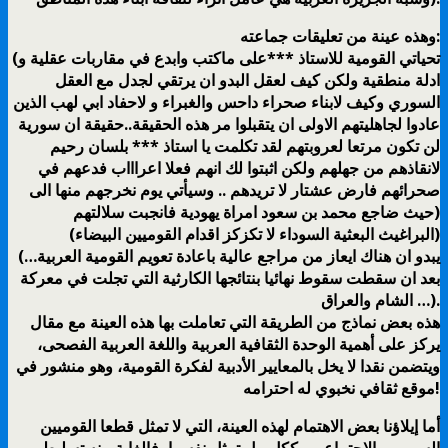
وهذه عينة من تعليقات جماعته:
(تحياتي القومية للاستاذ ***على ماكتب وابدع في مقاربات عقلية و
ادلة منطقية ولكن كيف لعقل البدو ان يرتقي لجدل مع العقل
السوري وكيف لابناء صحراء داحس والغبراء و لاحفاد ابي لهب الذين
عادوا لجاهليتهم الاولى ان يتقبلوا مر هذه الحقيقة..حقيقة ان سورية
لن تكون مرتعا لعروبتهم لقد تكلمت يا استاذ *** بلسان رحيم
لانقاذهم من جهلهم ولكن اثبتوا لك انهم فعلا اعراااب فدعهم في
صحرائهم فارض عشتار لا تريدهم .. وسيأتي يوم نخرجهم منها الى
حيث ضاجع محمد بن سعود امراة يهودية فانجبت سلالتهم)
(البراغيث البعثية السوداء لا تكزكز اقدام القوميين البيضاء)
(…يبدو ان هناك ايعاز من مراجع عالية باعادة تعويم القومية العربية
بعد ان سقطت سقوط نهائيا بنتائجها الكارثية التي تجلت في معركة
الشام والعراق …).
هذه بعض نماذج من الطريقة التي تعاملت بها هذه العينة مع مقال
يركز على أهمية الوحدة الثقافية العربية واللغة العربية الفصحى،
ويتضمن نقدا لا يخل بالمعايير الأدبية لفكرة القومية، وهو منشور في
موقع ثقافي نخبوي له احترامه!
أما إيلاؤنا بعض الاهتمام لهذه العينة، التي لا تمثل قطعا القوميين
السوريين الاجتماعيين ككل، بل تمثل نفسها، فالغاية منه تسليط