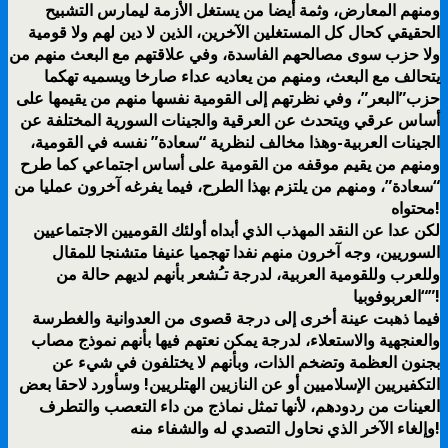
ومنهم المعارض، وثمة أيضا من يستغل الأزمة ليمارس التشبيح
الحقيقي كحال كل المستغلين الآخرين، الذين لا دين لهم ولا قومية
ولا حزب سوى مصالحهم الفاسدة، وفي علاقتهم مع البعث منهم من
يتحالف مع البعث، ومنهم من يعاديه عداء صارخا ويسميه تهكما
حزب”البعر”، وفي نظرتهم إلى القومية نفسها منهم من يقيمها على
أساس عرقي ويتحدث عن العرقية والجينات السورية المختلفة عن
الجينات العربية-وهذا مخالف لنظرية “سعادة” نفسه في القومية،
ومنهم من يقيم موقفه من القومية على أساس اجتماعي كما طرح
“سعادة”، ومنهم من يلتزم بهذا الطرح، فيما يفرغه آخرون عمليا من
محتواه!
لكن عدا عن النقد المهذب الذي أبداه أولئك القوميين الاجتماعيين
السوريين، وجه آخرون منهم نفدا تهجميا عنيفا متشنجا للمقال
وللعرب وللقومية العربية، لدرجة تـُشعر بأنهم لديهم حالة من
“العربوفوبيا”!
فيما ذهبت عينة أخرى إلى درجة قصوى من العدوانية والغطرسة
والعنجهية والاستعلاء، لدرجة يمكن نعتهم فيها بأنهم نموذج مصاب
بجنون العظمة وتضخم الذات، وبأنهم لا يختلفون في شيء عن
التكفيريين الإسلاميين أو عن النازيين الهتلريين! وسأورد لاحقا بعض
العينات من ردودهم، لأنها تمثل نماذج من داء التعصب والتطرف
وإلغاء الآخر الذي نحاول التصدي له والشفاء منه!