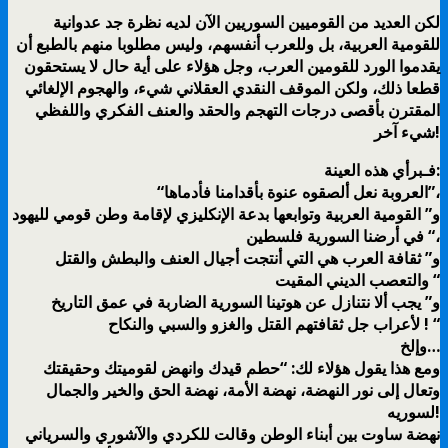
لكن العديد من القوميين السوريين الآن لديه نظرة جد عدوانية
للقومية العربية، بل وللعرب أنفسهم، وليس مطلوبا منهم بالطبع أن
يقدموا الورد للقومين العرب، وجل هؤلاء على أية حال لا يستحقون
قطعا ذلك، ولكن الموقف النقدي العقلاني شيء، والهجوم الإلغائي
المقترن بأقصى درجات التهجم والحقد والعنف الفكري واللفظي
شيء آخر!
فـبرأي هذه العينة:
“العروبة نعل ألصقوه عنوة بأقدامنا فأدماها”،
و” القومية العربية وتوابعها بدعة الإنكليزي لإقامة وطن قومي لليهود
في أرضنا السورية فلسطين “،
و” ثقافة العرب هي التي أنتجت أجيال العنف والبطش والقتل
والتعصب الديني المقيت “
و” يجب ألا نتنازل عن هوتينا السورية الضاربة في عمق التاريخ
لأعراب جل ثقافتهم القتل والغزو والسبي والنكاح ! “
وإلخ…
ومع هذا يقول هؤلاء لك: “حطم قيدك وانهض لقوميتك وحقيقتك
وتعال إلى نور النهضة، نهضة الأمة، نهضة الحق والخير والجمال
لسوريه!
نهضة ساوت بين أبناء الوطن وقالت للكردي والآشوري والسرياني