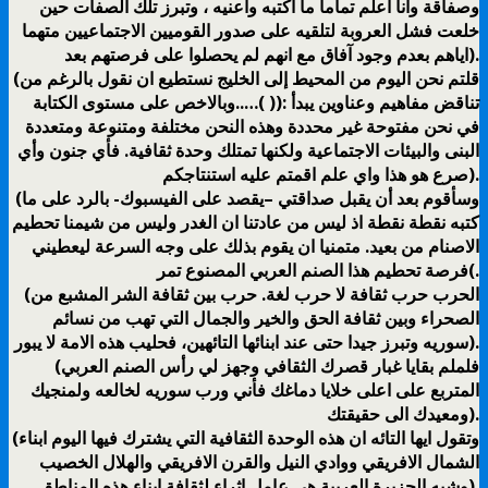
وصفاقة وانا اعلم تماما ما اكتبه واعنيه ، وتبرز تلك الصفات حين
خلعت فشل العروبة لتلقيه على صدور القوميين الاجتماعيين متهما
اياهم بعدم وجود آفاق مع انهم لم يحصلوا على فرصتهم بعد).
(قلتم نحن اليوم من المحيط إلى الخليج نستطيع ان نقول بالرغم من
( )…..وبالاخص على مستوى الكتابة): تناقض مفاهيم وعناوين يبدأ
في نحن مفتوحة غير محددة وهذه النحن مختلفة ومتنوعة ومتعددة
البنى والبيئات الاجتماعية ولكنها تمتلك وحدة ثقافية. فأي جنون وأي
صرع هو هذا واي علم اقمتم عليه استنتاجكم).
(وسأقوم بعد أن يقبل صداقتي –يقصد على الفيسبوك- بالرد على ما
كتبه نقطة نقطة اذ ليس من عادتنا ان الغدر وليس من شيمنا تحطيم
الاصنام من بعيد. متمنيا ان يقوم بذلك على وجه السرعة ليعطيني
فرصة تحطيم هذا الصنم العربي المصنوع تمر(.
(الحرب حرب ثقافة لا حرب لغة. حرب بين ثقافة الشر المشبع من
الصحراء وبين ثقافة الحق والخير والجمال التي تهب من نسائم
سوريه وتبرز جيدا حتى عند ابنائها التائهين، فحليب هذه الامة لا يبور).
(فلملم بقايا غبار قصرك الثقافي وجهز لي رأس الصنم العربي
المتربع على اعلى خلايا دماغك فأني ورب سوريه لخالعه ولمنجيك
ومعيدك الى حقيقتك).
(وتقول ايها التائه ان هذه الوحدة الثقافية التي يشترك فيها اليوم ابناء
الشمال الافريقي ووادي النيل والقرن الافريقي والهلال الخصيب
وشبه الجزيرة العربية هي عامل اثراء لثقافة ابناء هذه المناطق).