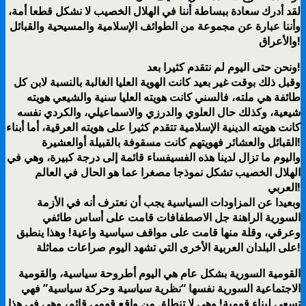
لقد أدرك سعادة ببساطة أننا في الهلال الخصيب لا نشكل قطعا أمة،
وأننا عبارة عن مجموعة من الطوائف الإسلامية والمسيحية والقبائل
والأعراق!
ونحن حتى اليوم لم نتقدم كثيرا بعد!
وقبل ذلك بوقت غير بعيد كانت الهوية العليا الغالبة بالنسبة لابن كل
طائفة هي ملته، فالسني كانت هويته العليا سنية والشيعي هويته
شيعية، وكذلك حال العلوي والدرزي والاسماعيلي، والكردي نفسه
كانت هويته الدينية الإسلامية تتقدم كثيرا على هويته العرقية، أما أبناء
القبائل والعشائر فهويتهم كانت مسقوفة بالقبيلة أوالعشيرة!
واليوم ما تزال لدينا هذه الفسيفساء قائمة إلى درجة كبيرة، وهي في
الهلال الخصيب تشكل نموذجا مصغرا عما هو الحال في العالم
العربي!
وبعيدا عن المزاودات السياسية يجب أن نعترف أنه في الأزمة
السورية الراهنة جل الاصطفافات قامت على أساس طائفي
وعرقي، وقلة منها قامت على مواقف سياسية واعية! وهذا ينطبق
على البلدان العربية الأخرى التي تشهد اليوم صراعات مماثلة!
القومية السورية بشكل عام هي اليوم أطروحة سياسية، والقومية
الاجتماعية السورية نفسها “نظرية سياسية وحركة سياسية” فهي
تسعى لبناء قومية! وهي لا تنطلق من واقع قومي قائم، وهي في هذا