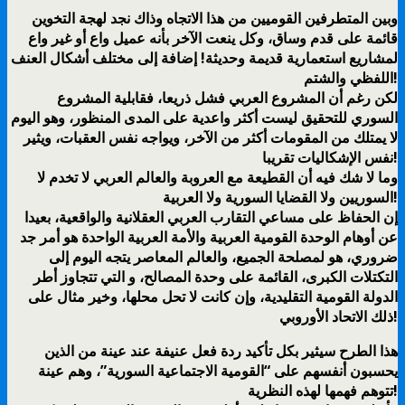
وبين المتطرفين القوميين من هذا الاتجاه وذاك نجد لهجة التخوين
قائمة على قدم وساق، وكل ينعت الآخر بأنه عميل واع أو غير واع
لمشاريع استعمارية قديمة وحديثة! إضافة إلى مختلف أشكال العنف
اللفظي والشتم!
لكن رغم أن المشروع العربي فشل ذريعا، فقابلية المشروع
السوري للتحقيق ليست أكثر واعدية على المدى المنظور، وهو اليوم
لا يمتلك من المقومات أكثر من الآخر، ويواجه نفس العقبات، ويثير
نفس الإشكاليات تقريبا!
وما لا شك فيه أن القطيعة مع العروبة والعالم العربي لا تخدم لا
السوريين ولا القضايا السورية ولا العربية!
إن الحفاظ على مساعي التقارب العربي العقلانية والواقعية، بعيدا
عن أوهام الوحدة القومية العربية والأمة العربية الواحدة هو أمر جد
ضروري، هو لمصلحة الجميع، والعالم المعاصر يتجه اليوم إلى
التكتلات الكبرى، القائمة على وحدة المصالح، و التي تتجاوز أطر
الدولة القومية التقليدية، وإن كانت لا تحل محلها، وخير مثال على
ذلك الاتحاد الأوروبي!
هذا الطرح سيثير بكل تأكيد ردة فعل عنيفة عند عينة من الذين
يحسبون أنفسهم على “القومية الاجتماعية السورية”، وهم عينة
تتوهم فهمها لهذه النظرية!