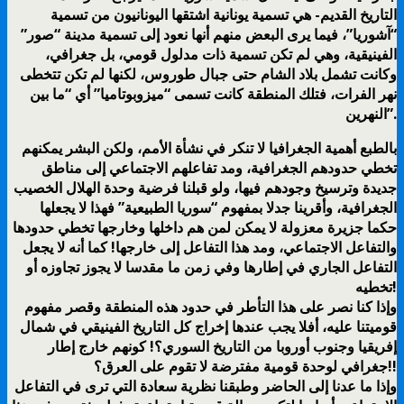
التاريخ القديم- هي تسمية يونانية اشتقها اليونانيون من تسمية
“آشوريا”، فيما يرى البعض منهم أنها نعود إلى تسمية مدينة “صور”
الفينيقية، وهي لم تكن تسمية ذات مدلول قومي، بل جغرافي،
وكانت تشمل بلاد الشام حتى جبال طوروس، لكنها لم تكن تتخطى
نهر الفرات، فتلك المنطقة كانت تسمى “ميزوبوتاميا” أي “ما بين
النهرين”.
بالطبع أهمية الجغرافيا لا تنكر في نشأة الأمم، ولكن البشر يمكنهم
تخطي حدودهم الجغرافية، ومد تفاعلهم الاجتماعي إلى مناطق
جديدة وترسيخ وجودهم فيها، ولو قبلنا فرضية وحدة الهلال الخصيب
الجغرافية، وأقرينا جدلا بمفهوم “سوريا الطبيعية” فهذا لا يجعلها
حكما جزيرة معزولة لا يمكن لمن هم داخلها وخارجها تخطي حدودها
والتفاعل الاجتماعي، ومد هذا التفاعل إلى خارجها! كما أنه لا يجعل
التفاعل الجاري في إطارها وفي زمن ما مقدسا لا يجوز تجاوزه أو
تخطيه!
وإذا كنا نصر على هذا التأطر في حدود هذه المنطقة وقصر مفهوم
قوميتنا عليه، أفلا يجب عندها إخراج كل التاريخ الفينيقي في شمال
إفريقيا وجنوب أوروبا من التاريخ السوري؟! كونهم خارج إطار
جغرافي لوحدة قومية مفترضة لا تقوم على العرق؟!!
وإذا ما عدنا إلى الحاضر وطبقنا نظرية سعادة التي ترى في التفاعل