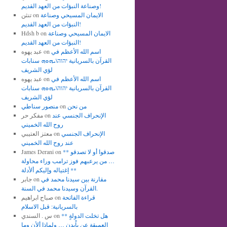
وصناعة النبؤات من العهد القديم!
الايمان المسيحي وصناعة
on
تنثن
النبؤات من العهد القديم!
الايمان المسيحي وصناعة
on
Hdsh b
النبؤات من العهد القديم!
اسم الله الأعظم في
on
عبد يهوه
القرآن بالسريانية יהוה\ܝܗܘܗ سنابات
لؤي الشريف
اسم الله الأعظم في
on
عبد يهوه
القرآن بالسريانية יהוה\ܝܗܘܗ سنابات
لؤي الشريف
من نحن
on
منصور سناطي
الإنحراف الجنسي عند
on
مفكر حر
روح الله الخميني
الإنحراف الجنسي
on
معتز العتيبي
عند روح الله الخميني
** صدقوا أو لا تصدقو
on
James Derani
… من يرعبهم فوز ترامب وراء محاولة
إغتياله وإليكم ألأدلة **
مقارنة بين سيدنا محمد في
on
جابر
القرآن وسيدنا محمد في السنة.
قراءة الفاتحة
on
صباح ابراهيم
بالسريانية: قبل الاسلام
** هل تخلت الدولةٍ
on
س . السندي
العميقة عن باْيدن … ولماذا ألأن وما