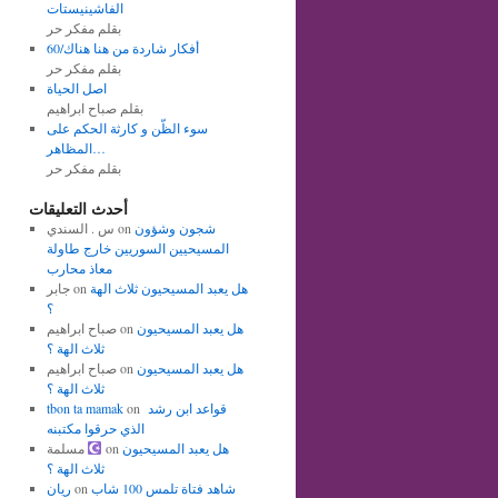
الفاشينيستات
بقلم مفكر حر
أفكار شاردة من هنا هناك/60
بقلم مفكر حر
اصل الحياة
بقلم صباح ابراهيم
سوء الظّن و كارثة الحكم على
المظاهر…
بقلم مفكر حر
أحدث التعليقات
شجون وشؤون
on
س . السندي
المسيحيين السوريين خارج طاولة
معاذ محارب
هل يعبد المسيحيون ثلاث الهة
on
جابر
؟
هل يعبد المسيحيون
on
صباح ابراهيم
ثلاث الهة ؟
هل يعبد المسيحيون
on
صباح ابراهيم
ثلاث الهة ؟
قواعد ابن رشد
on
tbon ta mamak
الذي حرقوا مكتبنه
هل يعبد المسيحيون
on
مسلمة
ثلاث الهة ؟
شاهد فتاة تلمس 100 شاب
on
ريان