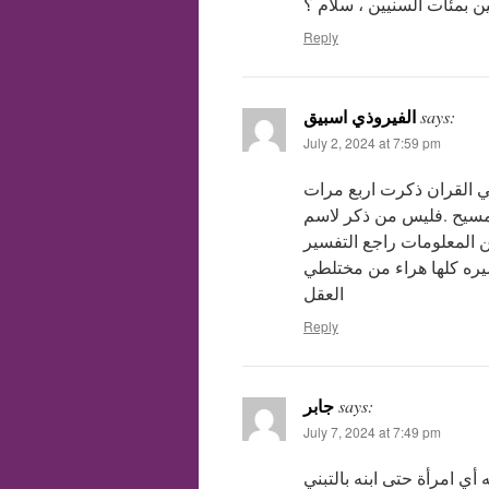
 بمئات السنيين ، سلام ؟
Reply
الفيروذي اسبيق
says:
July 2, 2024 at 7:59 pm
في القران ذكرت اربع مرات
مسيح .فليس من ذكر لاسم
ن المعلومات راجع التفسير
يره كلها هراء من مختلطي
العقل
Reply
جابر
says:
July 7, 2024 at 7:49 pm
أي امرأة حتى ابنه بالتبني