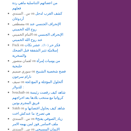
من اعضائهم التناسلية ماهي ردة
فعلهم
كشف الغرب لدجل
on
س . السندي
أردوغان
الإنحراف الجنسي عند
on
مصطفى
روح الله الخميني
الإنحراف الجنسي
on
الامام الخميني
عند روح الله الخميني
فكر حر (١٠).. عشر نكات
on
Fuck
إسلاميّة تثير الشفقة قبل الضحك
والسخرية
من يوميات إمرأة
on
لقمان منصور
حلبجية
فضح شخصية الشبيح
on
سوري صميم
نارام سرجون
ألحلول المؤجلة و المؤدلجة
on
سيف
للدولار :
شاهد كيف رقصت رئيسة
on
bouchaib
كرواتيا مع منتخب بلادها بعد اخراجهم
فريق المجرم بوتين
شاهد كيف يحاول اغتصابها و
on
Saleh
هي تصرخ: ما عندكش اخت
#زياد_الصوفي يفتح
on
س . السندي
ملف #سامر_فوز لمن يهمه الامر
الايمان المسيحي
on
س . السندي