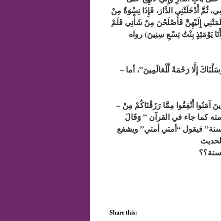
ُمَّ أَدْخَلَتْنِي الدَّارَ، فَإِذَا نِسْوَةٌ مِنْ
مَتْنِي إِلَيْهِنَّ فَأَصْلَحْنَ مِنْ شَأْنِي فَلَمْ
أَنَا يَوْمَئِذٍ بِنْتُ تِسْعِ سِنِينَ) رواه
– ومحمد القرآن أُرسل كما جاء في القرآن “رحمة للعالمين”، وَمَا أَرْسَلْنَاكَ إِلَّا رَحْمَةً لِّلْعَالَمِينَ”، أما
– ومحمد القرآن ليس من حقه أن يشفع لأحد يوم القيامة ” يَا أَيُّهَا الَّذِينَ آمَنُوا أَنْفِقُوا مِمَّا رَزَقْنَاكُمْ مِنْ
هد على أمته كما جاء في القرآن ” وَقَالَ
ما محمد “السنة” فيقول “أمتي أمتي” ويشفع
Share this: