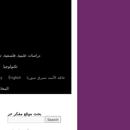
,دراسات علمية, فلسفية, تا
تكنولوجيا
عائلة الأسد تسرق سوريا
English
cy
المخاب
بحث موقع مفكر حر