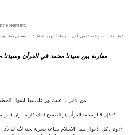
k the
permalink
.
** هل تخلت الدولةٍ العميقة عن باْيدن … ولماذا ألأن وما الدليل **
→
مقارنة بين سيدنا محمد في القرآن وسيدنا 
من ألأخر … عليك نور على هذا السؤال الخطي
١: فإن قالو محمد القرأن هو الصحيح فتلك كارثة ، وان قالوا محمد السنة فالكارثة أكبر ؟
٢: وفي كل الأحوال يبقى الاسلام صناعة بشرية بحتة لأنه لم يأتي لا