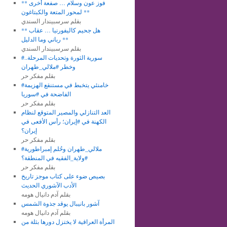
** فوز عون وسلام … صفعة أخرى
لمحور المتعة والكبتاغون **
بقلم سرسبيندار السندي
** هل جحيم كاليفورنيا … عقاب
رباني وما الدليل **
بقلم سرسبيندار السندي
#سورية الثورة وتحديات المرحلة..
وخطر #ملالي_طهران
بقلم مفكر حر
#خامنئي يتخبط في مستنقع الهزيمة
الفاضحة في #سوريا
بقلم مفكر حر
العد التنازلي والمصير المتوقع لنظام
الكهنة في #إيران؛ رأس الأفعى في
إيران؟
بقلم مفكر حر
#ملالي_طهران وحُلم إمبراطورية
#ولاية_الفقيه في المنطقة؟
بقلم مفكر حر
بصيص ضوء على كتاب موجز تاريخ
الأدب الآشوري الحديث
بقلم آدم دانيال هومه
آشور بانيبال يوقد جذوة الشمس
بقلم آدم دانيال هومه
المرأة العراقية لا يختزل دورها بثلة من