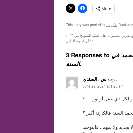
More
. Bookmar
فكر حر
This entry was posted in
** تساءل خطير وحق تقرير المصير … هل السيّد المَسِيح نبي
←
أم إله وما الدليل **
3 Responses to
محمد في
السنة.
س . السندي
says:
June 29, 2024 at 1:23 am
ر لكل ذي عقل أو ثور … ؟
 بجديد ولا بمهم ، فالتوحيد