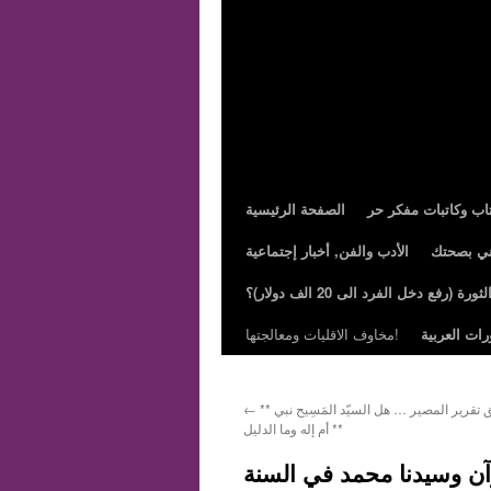
تاب وكاتبات مفكر حر
الصفحة الرئيسية
ني بصحتك
الأدب والفن, أخبار إجتماعية
ة (رفع دخل الفرد الى 20 الف دولار)؟
رات العربية
مخاوف الاقليات ومعالجتها!
** تساءل خطير وحق تقرير المصير … هل السيّد المَسِيح نبي
←
أم إله وما الدليل **