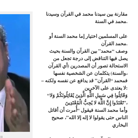
مقارنة بين سيدنا محمد في القرآن وسيدنا
محمد في السنة.
على المسلمين اختيار إما محمد السنة أو
محمد القرآن.
وصف “محمد” بين القرآن والسنة بحيث
يصل فيها التناقض إلى درجة تجعل من
الاستحالة تصور أن المصدرين (أي القرآن
والسنة) يتكلمان عن الشخصية نفسها،
– فمحمد “القرآن” قد يدافع عن نفسه ولكنه
لا يعتدى على الآخرين:
“وَقَاتِلُوا فِي سَبِيلِ اللَّهِ الَّذِينَ يُقَاتِلُونَكُمْ وَلا
تَعْتَدُوا إِنَّ اللَّهَ لا يُحِبُّ الْمُعْتَدِينَ”،
وأما محمد السنة فيقول “أُمرت أن أقاتل
الناس حتى يقولوا لا إله إلا الله”، صحيح
البخاري
ال