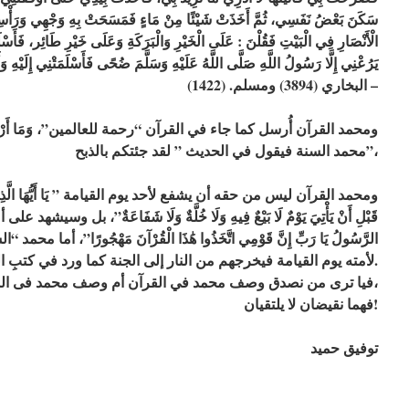
سَكَنَ بَعْضُ نَفَسِي، ثُمَّ أَخَذَتْ شَيْئًا مِنْ مَاءٍ فَمَسَحَتْ بِهِ وَجْهِي وَرَأْسِي، ث
الْأَنْصَارِ فِي الْبَيْتِ فَقُلْنَ : عَلَى الْخَيْرِ وَالْبَرَكَةِ وَعَلَى خَيْرِ طَائِر، فَأَسْلَ
يَرُعْنِي إِلَّا رَسُولُ اللَّهِ صَلَّى اللَّهُ عَلَيْهِ وَسَلَّمَ ضُحًى فَأَسْلَمَتْنِي إِلَيْهِ وَ
البخاري (3894) ومسلم. (1422) –
محمد السنة فيقول في الحديث ” لقد جئتكم بالذبح”،
قَبْلِ أَنْ يَأْتِيَ يَوْمٌ لَا بَيْعٌ فِيهِ وَلَا خُلَّةٌ وَلَا شَفَاعَةٌ”، بل وسيش
الرَّسُولُ يَا رَبِّ إِنَّ قَوْمِي اتَّخَذُوا هَٰذَا الْقُرْآنَ مَهْجُورًا”، أ
لأمته يوم القيامة فيخرجهم من النار إلى الجنة كما ورد في كتبِ الحديث.
فيا ترى من نصدق وصف محمد في القرآن أم وصف محمد فى السنة؟؟،
فهما نقيضان لا يلتقيان!
توفيق حميد