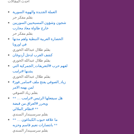
أحدث المقالات
العملة الجديدة والهوية السورية
بقلم مفكر حر
شجون وشؤون المسيحيين السوريين
خارج طاولة معاذ محارب
بقلم مفكر حر
الحضارة العربية النبطية واهم مدنها
في اوروبا
بقلم طلال عبدالله الخوري
كشف الغرب لدجل أردوغان
بقلم طلال عبدالله الخوري
لفهم حرب #التعريفات_الجمركية التي
يشنها #ترامب
بقلم طلال عبدالله الخوري
#زياد_الصوفي يفتح ملف #سامر_فوز
لمن يهمه الامر
بقلم زياد الصوفي
** هَل سيفعلها الرئيس #ترامب …
ويحرر #العراق من قبضة
#نظام_الملالي **
بقلم سرسبيندار السندي
** ما علاقة حبوب الكبتاغون …
بانتصارات نعيم قاسم وحزبه **
بقلم سرسبيندار السندي