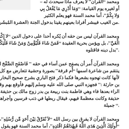
– ومحمد “القرآن” لا يعرف ماذا سيحدث له
أو لغيره يوم القيامة: “وَمَا أَدْرِي مَا يُفْعَلُ بِي
وَلا بِكُمْ”، أما محمد السنة فهو يعلم الكثير
من الغيب فيبشر أفرادا بعينهم يقينا بدخول الجنة (العشرة المُبشَرون بالجنة!).
الْغَيِّ”، بل ويؤمن بحرية العقيدة “فَمَنْ شَاءَ فَلْيُؤْمِنْ وَمَنْ شَاءَ ف
بدل دينه فاقتلوه”.
ينتقم من شاعرة اسمها “أُم قرفة” بصورة وحشية تتعارض مع كل م
لأنها كانت تهجوه بشعرها فكما ذكر فتح الباري بشرح صحيح البخا
بن حارثة :” فجهزه النبي صلى الله عليه وسلم إليهم فأوقع بهم 
الراء بعدها فاء وهي فاطمة بنت ربيعة بن بدر زوج مالك بن حذيفة 
حذيفة وكانت معظمةً فيهم، فيقال ربطها في ذنب فرسين وأجراهم
جميلة “.
“أُولَئِكَ الَّذِينَ هَدَى اللَّهُ فَبِهُدَاهُمُ اقْتَدِهِ”، أما محمد السنة فه