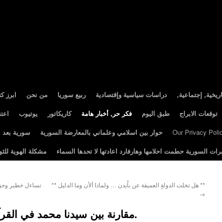
ريخية, إجتماعية
دراسات سياسية وإقتصادية
ربيع سوريا
من نحن
ابرز ك
توقعات الابراج
طبق اليوم
فكر حر, أخبار هامة
كاريكاتور
يوتيوب
اعت
Our Privacy Poli
حوار بين اسلامي وعلماني بالمعارضة السورية
سورية بعد الثور
رات السورية حطمت احلامها وهارفارد اعادتها لا تحدها السماء
مشكلة الهوية للثو
** هل تخلت الدولةٍ العميقة عن باْيدن … ولماذا ألأن وما الدليل **
→
مقارنة بين سيدنا محمد في القرآن وسيدنا محمد في السنة.