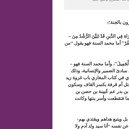
– ومحمد القرآن ليس من حقه أن يُكره أحدا على دخول الدين “لا إِكْرَاهَ فِي الدِّينِ قَدْ تَبَيَّنَ الرُّشْدُ مِنَ
َلْيَكْفُرْ” أما محمد السنة فهو يقول “من
– ومحمد القرآن أُمر أن يصفح عمن أساء في حقه ” فَاصْفَحِ الصَّفْحَ الْجَمِيلَ”، وأما محمد السنة فهو
بادئ الضمير والإنسانية، وذلك
ري في كتاب المغازي باب غزوة زيد
وقتل أم قرفة بكسر القاف وسكون
بن بدر عم عُيينة بن حصن بن
ا فتقطعت وأسر بنتها وكانت
-ومحمد القرآن لا يفرق بين رسل الله “لاَ نُفَرِّقُ بَيْنَ أَحَدٍ مِّن رُّسُلِهِ”، بل ويتبع هداهم ويقتدي بهم
و يقول عن نفسه “أنا سيد ولد آدم ولا