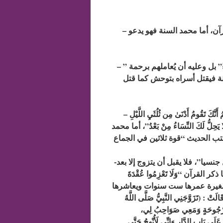
– ومحمد القرآن لا يرجم الزانية لأن حد الرجم ليس له وجود في القرآن، أما محمد السنة فهو يدعو
– ومحمد القرآن لا يقتل الأسرى في الحروب “فَإِمَّا مَنًّا بَعْدُ وَإِمَّا فِدَاءً” بل وعليه أن يُعاملهم برحمة ”
 محمد السنة فيقتل أسراه بتوحش كما قتل
– ومحمد القرآن ليس شهوانيا فكان يقوم الليل متعبدا لله ” رَبَّكَ يَعْلَمُ أَنَّكَ تَقُومُ أَدْنَىٰ مِن ثُلُثَيِ اللَّيْلِ
ُّ لَكَ النِّسَاءُ مِنْ بَعْدُ”، أما محمد
-ومحمد القرآن ليس مريضا بمرض البيدوفيليا أو “معاشرة الأطفال جنسيا”، فلا يقبل أن يتزوج إلا بعد
قرآن “وَلَا تَعْزِمُوا عُقْدَةَ
وج طفلة صغيرة عمرها ست سنوات ويعاشرها
تَزَوَّجَنِي النَّبِيُّ صَلَّى اللَّهُ
ِي أُرْجُوحَةٍ وَمَعِي صَوَاحِبُ لِي،
لَى بَابِ الدَّارِ وَإِنِّي لَأُنْهِجُ حَتَّى