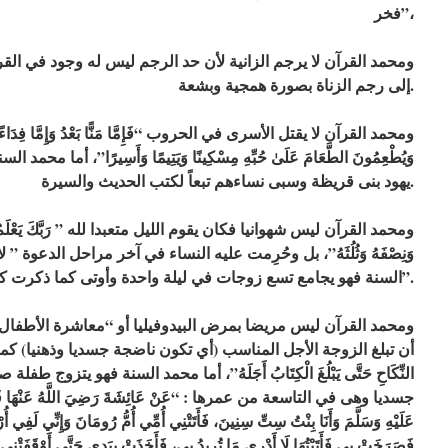
فخر”،
إلى رجم الزناة بصورة همجية وبشعة.
وَيُطْعِمُونَ الطَّعَامَ عَلَىٰ حُبِّهِ مِسْكِينًا وَيَتِيمًا وَأَسِيرًا”، أما
يهود بنى قريظة وسبى نساءهم تبعاً لكتب الحديث والسيرة.
وَنِصْفَهُ وَثُلُثَهُ”، بل وحُرِمت عليه النساء في آخر مراحل الدعوة ” لا يَحِل
السنة فهو يجامع تسع زوجات في ليلة واحدة وأوتى كما ذكرت كتب الحديث “قوة ثلاثين في الجماع”.
أن تبلغ الزوجة الأجل المناسب (أي تكون ناضجة جسديا وذهنيا) كما ذكر ال
النِّكَاحِ حَتَّى يَبْلُغَ الْكِتَابُ أَجَلَهُ”، أما محمد السنة فهو يتز
جسديا وهى في التاسعة من عمرها : “عَنْ عَائِشَةَ رَضِيَ اللَّهُ عَنْهَا قَالَتْ : (
عَلَيْهِ وَسَلَّمَ وَأَنَا بِنْتُ سِتِّ سِنِينَ، فَأَتَتْنِي أُمِّي أُمُّ رُومَانَ وَإِنِّي لَف
فَصَرَخَتْ بِي فَأَتَيْتُهَا لَا أَدْرِي مَا تُرِيدُ بِي، فَأَخَذَتْ بِيَدِي حَتَّى أَوْقَفَتْنِي عَ