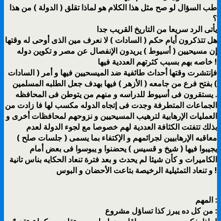
طب السؤال لو صح مثل هذا الكلام هو لماذا تقلق ( الدولة ) من هذا
؟
يأتى الرد سريعا من التاريخ القريب جدا
هل تتذكرون أيام حكم ( السادات ) لا نعرف مين الذى أوحى له وقتها
إن مسيحيين ( أسيوط ) يريدون الإنفصال عن مصر و تكوين دوله
خاصه بهم بسبب كثرتهم العددية فيها !
فإنتشرت وقتها أحداث طائفية ضد الميسحيين فيها و أمر ( السادات
) بفتح فرع من جامعه ( الأزهر ) فيها بهدف جعل الطلبه المسلمين
يستقرون فى أسيوط للدراسه و منهم من يتوطن فى المحافظه .
الجماعات المتطرفة وجدت فى إتجاه الدوله مكسب لها فا زادت من
العمليات الإرهابية لترهيب المسيحيين و نزوحهم لمحافظات أخرى و
بذلك تتفتت الكثافة العددية لهم خصوصا مع لجوء الدولة لعدم
معاقبه الإرهابيين لجرائمهم و الإكتفاء بما يسمى ( جلسات صلح )
يجيبوا فيها ( شيخ و قسيس ) يحضنوا و يبوسوا فى بعض أمام
الكاميرات و كأن شيئا لم يحدث و بعد فترة تنعاد الحكايه بناس تانية
و تنعاد التمثيلية الرخيصة بتاعت الأحضان و البوس !
المهم :
من كل ده يبرز كذا تساؤل مشروع :