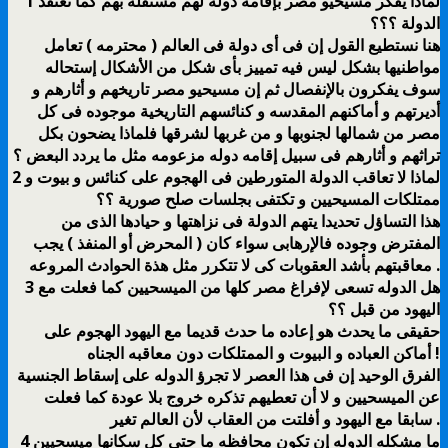
1 لماذا يفكر مسيحيو مصر بإقامه دوله لهم مستقله بهم كما تعتقد
الدولة ؟؟؟
هنا نستطيع القول إن فى أى دولة فى العالم ( محترمه ) تعامل
مواطنيها بشكل ليس فيه تمييز بأى شكل من الأشكال إستحاله
سوف يفكرون بالإنفصال ثم إن مسيحيو مصر تاريخهم و أثارهم و
أديرتهم و أماكنهم المقدسه و كنائسهم التاريخية موجوده فى كل
مصر من شمالها لجنوبها و من غربها لشرقها فلماذا يضحون بكل
تراثهم و أثارهم فى سبيل إقامه دوله مزعومه مثل ما يردد البعض ؟
2 لماذا لا تعاقب الدولة المتورطين فى الهجوم على كنائس و بيوت و
ممتلكات المسيحيين و تكتفى بجلسات صلح صورية ؟؟
هذا التساؤل تحديدا يتهم الدولة فى نزاهتها و حيادها الذى من
المفترض وجوده فالإرهابى سواء كان ( المحرض أو المنفذ ) يجب
معاقبتهم بأشد العقوبات كى لا تتكرر مثل هذة الحوادث المروعه .
3 هل الدوله تسعى لإفراغ مصر كلها من الميسحيين كما فعلت مع
اليهود من قبل ؟؟
حقيقى ما يحدث هو إعاده ما حدث قديما مع اليهود الهجوم على
أماكن العباده و البيوت و الممتلكات دون معاقبه الجناه !
الفرق الوحيد إن فى هذا العصر لا تجرؤ الدوله على إسقاط الجنسية
عن الميسحيين و لا أن تعطيهم تذكره خروج بلا عودة كما فعلت
سابقا مع اليهود و أفلتت من العقاب لأن العالم تغير .
4 ما مشكله الدوله إن تكون محافظه ما حتى كل سكانها ميسحيين