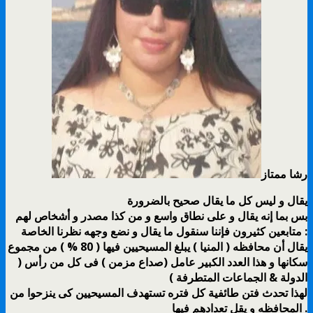
رشا ممتاز
يقال و ليس كل ما يقال صحيح بالضرورة
بس بما إنه يقال و على نطاق واسع و من كذا مصدر و أشخاص لهم
متابعين كثيرون فإننا سنقول ما يقال و نضع وجهه نظرنا الخاصة :
يقال أن محافظه ( المنيا ) يبلغ المسيحيين فيها ( 80 % ) من مجموع
سكانها و هذا العدد الكبير عامل (صداع مزمن ) فى كل من رأس (
الدولة & الجماعات المتطرفة )
لهذا تحدث فتن طائفية كل فتره تستهدف المسيحيين كى ينزحوا من
المحافظه و يقل تعدادهم فيها .