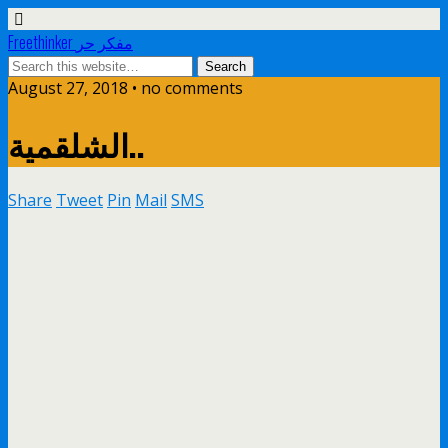
Freethinker مفكر حر
August 27, 2018 • no comments
الشلقمية..
Share
Tweet
Pin
Mail
SMS