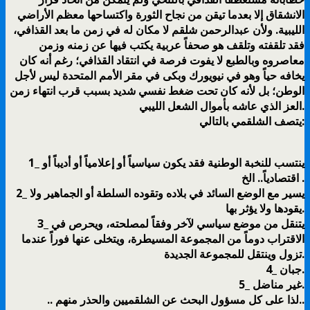
الانشقاق إلا بعدما تيقن من نجاح الثورة واكتساحها معظم الأراضي
الليبية. ولأن عبدالرحمن شلقم لا مكان له في زمن ما بعد القذافي،
فقد تلقفته وتلقف هو صحفاً عربية يكتب فيها عن زمنه وزمن
معاصروه وبالطبع لا يفوت فرصة في انتقاد القذافي؛ رغم أنه كان
يخافه حياً وهو في نيويورك وبكى في مقر الأمم المتحدة ليس لأجل
الوطن؛ بل لأنه كان تحت ضغط نفسي شديد بسبب قرب انتهاء زمن
العز الذي عاشه بأموال الشعل الليبي.
يتصف الشلقمي بالتالي:
1_ ينتسب للنخبة الوطنية فقد يكون سياسياً أو إعلامياً أو أديباً أو
اقتصادياً.. الخ .
2_ يسير مع الوضع السائد في بلاده وتقوده السلطة أو الجماهير ولا
يقودها ولا يؤثر بها.
3_ يتنقل من موضع سياسي لآخر وفقاً لمصلحته، ويحرص في
الاقتراب دوماً من المجموعة المسيطرة، ويتخلى عنها فوراً عندما
تزول وينتقل للمجموعة الجديدة.
4_ جبان.
5_ غير مناضل.
.. لذا على كل مسؤول البحث عن الشلقميين والحذر منهم..