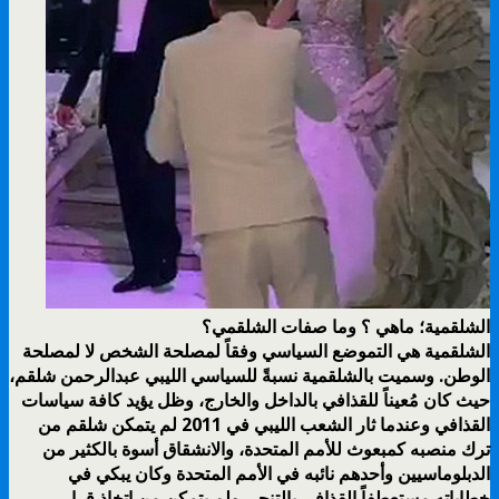
الشلقمية؛ ماهي ؟ وما صفات الشلقمي؟
الشلقمية هي التموضع السياسي وفقاً لمصلحة الشخص لا لمصلحة
الوطن. وسميت بالشلقمية نسبةً للسياسي الليبي عبدالرحمن شلقم،
حيث كان مُعيناً للقذافي بالداخل والخارج، وظل يؤيد كافة سياسات
القذافي وعندما ثار الشعب الليبي في 2011 لم يتمكن شلقم من
ترك منصبه كمبعوث للأمم المتحدة، والانشقاق أسوة بالكثير من
الدبلوماسيين وأحدهم نائبه في الأمم المتحدة وكان يبكي في
خطاباته مستعطفاً القذافي بالتنحي ولم يتمكن من اتخاذ قرار