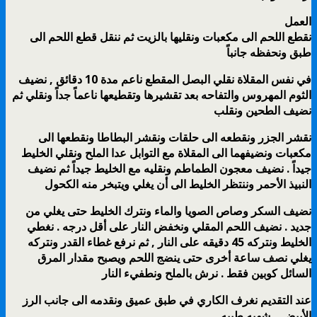
العمل
نقطع اللحم الى مكعبات ونقليها بالزيت ثم ننقل قطع اللحم الى
طبق ونحفظه جانباً
في نفس المقلاة نقلي البصل المقطع ناعم مدة 10 دقائق , نضيف
الثوم المهروس والتفاحه بعد تقشيرها وتقطيعها ناعماً جداً ونقلي ثم
نضيف الطحين ونقلب
نقشر الجزر ونقطعه الى حلقات ونقشر البطاطا ونقطعها الى
مكعبات ونضيفهما الى المقلاة مع التوابل عدا الملح ونقلي الخليط
جيداً . نضيف معجون الطماطم ونقليه مع الخليط جيداً ثم نضيف
النبيذ الأحمر وننتظر الخليط الى أن يغلي ويتبخر منه الكحول
نضيف السكر وصاص الصويا والماء ونترك الخليط حتى يغلي من
جديد . نضيف اللحم المقلي ونخفض النار على أقل درجه . نغطي
الخليط ونتركه 45 دقيقه على النار , ثم نرفع غطاء القدر ونتركه
يغلي نصف ساعة أخرى حتى ينضج اللحم ويصبح مقدار المرق
السائل كوبين فقط . نرش بالملح ونطفيء النار
عند التقديم نغرف الكاري في طبق عميق ونقدمه الى جانب الرز
الأبيض .. شهيه طيبه