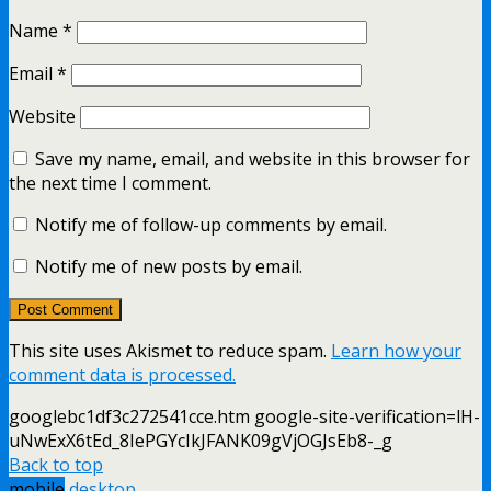
Name
*
Email
*
Website
Save my name, email, and website in this browser for
the next time I comment.
Notify me of follow-up comments by email.
Notify me of new posts by email.
This site uses Akismet to reduce spam.
Learn how your
comment data is processed.
googlebc1df3c272541cce.htm google-site-verification=lH-
uNwExX6tEd_8IePGYcIkJFANK09gVjOGJsEb8-_g
Back to top
mobile
desktop