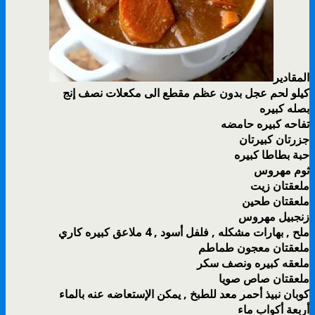
المقادير
كيلو لحم عجل بدون عظم مقطع الى مكعلات نصف إنج
بصله كبيره
تفاحه كبيره حامضه
جزرتان كبيرتان
حبة بطاطا كبيره
ثوم مهروس
ملعقتان زيت
ملعقتان طحين
زنجبيل مهروس
ملح , بهارات مشكله , فلفل أسود , 4 ملاعق كبيره كاري
ملعقتان معجون طماطم
ملعقه كبيره ونصف سكر
ملعقتان صاص صويا
كوبان نبيذ أحمر معد للطبخ , يمكن الإستعاضه عنه بالماء
أربعة أكواب ماء