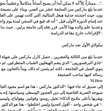
ممتازاً، إلاّ أنه لا يمكن أبدا أن يصبح أنساناً متكاملاً وعظيماً بحق…”.
عندما بلغ ماركس سن السابعة عشر من العمر، وبناء على نصيحة 
بون، حيث اجنذبته جدلية هيغل المثالية، التي كانت تهيمن على الفلس
عند إتمام الدورة الأولى قيل ” أنه قد قبع في السجن لمدة يوم واح
وعندما علم والده بهذا الأمر، قرر نقله إلى جامعة برلين ، حيث بدا
الإغراءات خارج مقاعد الدراسة”.
نيكولاي الأول ضد ماركس
عندما بلغ سن الثالثة والعشرين ، حصل كارل ماركس على شهاة ا
“نادي البرفسوريين” الذي يضم الهيغليين الشباب المتطرفين. ثم 
ينوي العمل في الجامعة ، لكنه لم يتسن له ذلك، وبدأ بالتعاون مع
رسالة كتبها صاحب الصحيفة
M.Hess
إلى صديق له جاء فيها: “الدكتور ماركس – هذا هو اسم معبود الجا
سيوجه الضربة القاضية إلى دين العصور الوسطى وسياستها. إنه يج
ويقرنها بأعلى ملامح الذكاء؛ تخيل روسو، وفولتير، وهولباخ، وليسين
في شخص واحد – أقول اتحدوا وليس اختلطوا – هذا هو الدكتور ماركس “.
وسرعان ما تم تعيبن “معبود الجاهير” رئيساً لتحرير الصحيفة. وا