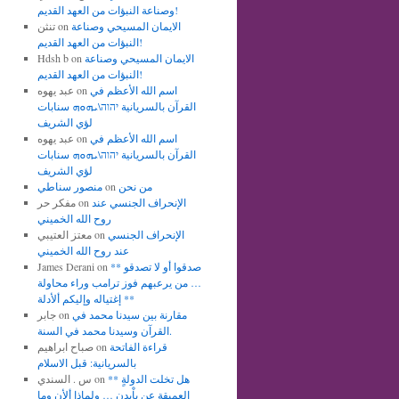
وصناعة النبؤات من العهد القديم!
الايمان المسيحي وصناعة
on
تنثن
النبؤات من العهد القديم!
الايمان المسيحي وصناعة
on
Hdsh b
النبؤات من العهد القديم!
اسم الله الأعظم في
on
عبد يهوه
القرآن بالسريانية יהוה\ܝܗܘܗ سنابات
لؤي الشريف
اسم الله الأعظم في
on
عبد يهوه
القرآن بالسريانية יהוה\ܝܗܘܗ سنابات
لؤي الشريف
من نحن
on
منصور سناطي
الإنحراف الجنسي عند
on
مفكر حر
روح الله الخميني
الإنحراف الجنسي
on
معتز العتيبي
عند روح الله الخميني
** صدقوا أو لا تصدقو
on
James Derani
… من يرعبهم فوز ترامب وراء محاولة
إغتياله وإليكم ألأدلة **
مقارنة بين سيدنا محمد في
on
جابر
القرآن وسيدنا محمد في السنة.
قراءة الفاتحة
on
صباح ابراهيم
بالسريانية: قبل الاسلام
** هل تخلت الدولةٍ
on
س . السندي
العميقة عن باْيدن … ولماذا ألأن وما