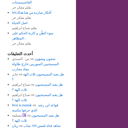
الفاشينيستات
بقلم مفكر حر
أفكار شاردة من هنا هناك/60
بقلم مفكر حر
اصل الحياة
بقلم صباح ابراهيم
سوء الظّن و كارثة الحكم على
المظاهر…
بقلم مفكر حر
أحدث التعليقات
شجون وشؤون
on
س . السندي
المسيحيين السوريين خارج طاولة
معاذ محارب
هل يعبد المسيحيون ثلاث الهة
on
جابر
؟
هل يعبد المسيحيون
on
صباح ابراهيم
ثلاث الهة ؟
هل يعبد المسيحيون
on
صباح ابراهيم
ثلاث الهة ؟
قواعد ابن رشد
on
tbon ta mamak
الذي حرقوا مكتبنه
هل يعبد المسيحيون
on
مسلمة
ثلاث الهة ؟
شاهد فتاة تلمس 100 شاب
on
ريان