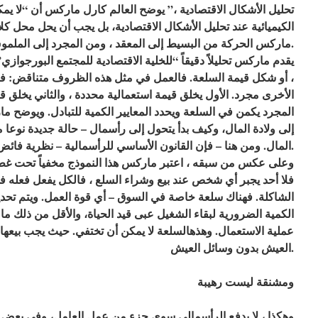
تحليل الأشكال الاقتصادية ،” يوضح العالم كارل ماركس أن “لا يم
الكيميائية عند تحليل الأشكال الاقتصادية، بل يجب أن يحل محل كل
ماركس الحركة من البسيط إلى المعقد ، ومن المجرد إلى الملموس.
يقدم ماركس تحليلاً دقيقاً “للخلية الاقتصادية للمجتمع البورجوازي
، أو شكل قيمة السلعة. فالعمل في مثل هذه الظروف متناقض: فه
الأخرى مجرد. الأول يخلق قيمة استعمالية محددة ، والثاني يخلق 
المجرد يكمن في السلعة ويحدد المعايير الكمية للتبادل. ويوضح م
إلى ولادة المال، وكيف بدأ يتحول إلى رأسمال – حالة جديدة نوعا ما
المال. ومن هنا – فإن القانون الأساسي للرأسمالية – نظرية فائض القيمة ، تكشف جوهر الاستغلال.
وعلى عكس من سبقه ، اعتبر ماركس هذا النموذج مخفياً تحت غطاء ا
فلا أحد يجبر أي شخص عند بيع وشراء السلع ، فالكل يفعل فعله 
الشاكلة. فهناك سلعة خاصة في السوق – أي قوة العمل. ويتم تحديد
الكمية الضرورية لبقاء الشغيل عبى قيد الحياة، والأقل من ذلك ما
عملية الاستعمال. وهذهالسلعة لا يمكن أن تختفي. حيث يجب بيعها
العيش بدون وسائل العيش.
ومشنقة ليست رهيبة
وهكذا ، لا يدفع الرأسمالي سوى جزء من عمل العامل، وفي بعض ال