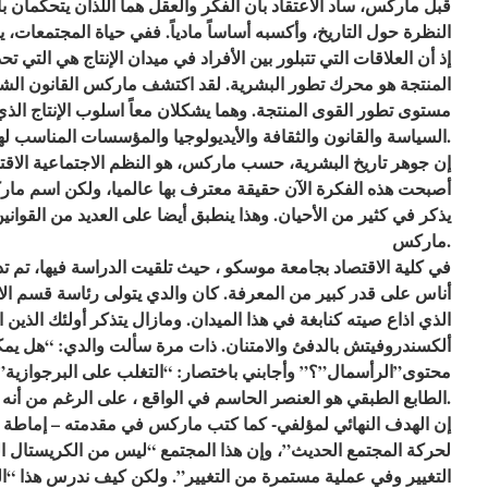
قبل ماركس، ساد الاعتقاد بأن الفكر والعقل هما اللذان يتحكمان ب
النظرة حول التاريخ، وأكسبه أساساً مادياً. ففي حياة المجتمعات، ي
إذ أن العلاقات التي تتبلور بين الأفراد في ميدان الإنتاج هي التي ت
المنتجة هو محرك تطور البشرية. لقد اكتشف ماركس القانون الشا
مستوى تطور القوى المنتجة. وهما يشكلان معاً اسلوب الإنتاج الذي 
السياسة والقانون والثقافة والأيديولوجيا والمؤسسات المناسب لها.
إن جوهر تاريخ البشرية، حسب ماركس، هو النظم الاجتماعية الاقتصا
أصبحت هذه الفكرة الآن حقيقة معترف بها عالميا، ولكن اسم مار
يذكر في كثير من الأحيان. وهذا ينطبق أيضا على العديد من القوانين
ماركس.
في كلية الاقتصاد بجامعة موسكو ، حيث تلقيت الدراسة فيها، تم ت
أناس على قدر كبير من المعرفة. كان والدي يتولى رئاسة قسم ال
الذي اذاع صيته كنابغة في هذا الميدان. ومازال يتذكر أولئك الذين
ألكسندروفيتش بالدفئ والامتنان. ذات مرة سألت والدي: “هل يم
محتوى”الرأسمال”؟” وأجابني باختصار: “التغلب على البرجوازية”
الطابع الطبقي هو العنصر الحاسم في الواقع ، على الرغم من أنه بعيد أن يكون العنصر الوحيد.
لحركة المجتمع الحديث”، وإن هذا المجتمع “ليس من الكريستال ا
التغيير وفي عملية مستمرة من التغيير”. ولكن كيف ندرس هذا “ال