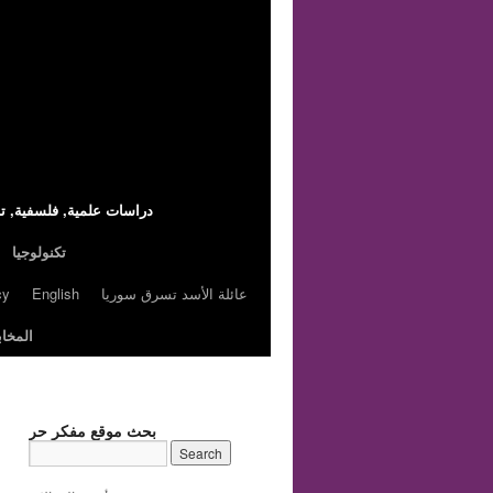
,دراسات علمية, فلسفية, تا
تكنولوجيا
عائلة الأسد تسرق سوريا
English
cy
المخاب
بحث موقع مفكر حر