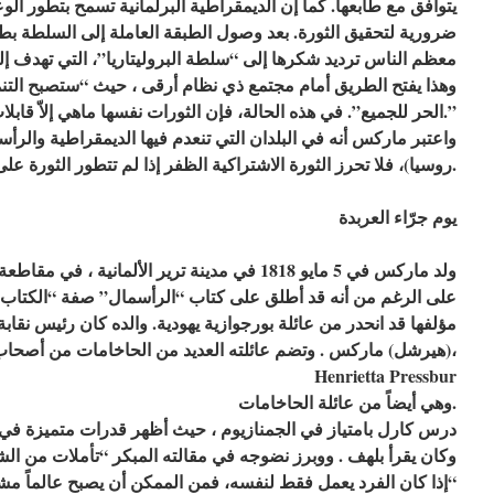
يتوافق مع طابعها. كما إن الديمقراطية البرلمانية تسمح بتطور الو
ضرورية لتحقيق الثورة. بعد وصول الطبقة العاملة إلى السلطة بط
معظم الناس ترديد شكرها إلى “سلطة البروليتاريا”، التي تهدف إلى
وهذا يفتح الطريق أمام مجتمع ذي نظام أرقى ، حيث “ستصبح التنم
الحر للجميع”. في هذه الحالة، فإن الثورات نفسها ماهي إلاّ قابلات التاريخ ، “تسهيل لمخاض الولادة.”
واعتبر ماركس أنه في البلدان التي تنعدم فيها الديمقراطية والرأس
روسيا)، فلا تحرز الثورة الاشتراكية الظفر إذا لم تتطور الثورة على النطاق العالمي.
يوم جرّاء العربدة
ولد ماركس في 5 مايو 1818 في مدينة ترير الألمانية 
على الرغم من أنه قد أطلق على كتاب “الرأسمال” صفة “الكتاب ا
مؤلفها قد انحدر من عائلة بورجوازية يهودية. والده كان رئيس نقاب
(هيرشل) ماركس . وتضم عائلته العديد من الحاخامات من أصحاب مزارع الكروم. الأم يهودية هولندية،
Henrietta Pressbur
وهي أيضاً من عائلة الحاخامات.
درس كارل بامتياز في الجمنازيوم ، حيث أظهر قدرات متميزة في
وكان يقرأ بلهف . ووبرز نضوجه في مقالته المبكر “تأملات من الش
“إذا كان الفرد يعمل فقط لنفسه، فمن الممكن أن يصبح عالماً مشهورا