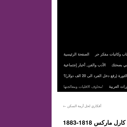
تاب وكاتبات مفكر حر
الصفحة الرئيسية
ني بصحتك
الأدب والفن, أخبار إجتماعية
ة (رفع دخل الفرد الى 20 الف دولار)؟
رات العربية
مخاوف الاقليات ومعالجتها!
أفكاري لحل أزمة السكن
←
 ماركس 1818-1883