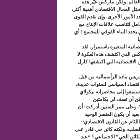
العالم. ولكن ماركس غيّر هذه
حتل المجال الاقتصادي أهمية أكثر،
حدد الأمور الأخرى. وإن تقدم القوى
مل لتناسب علاقات الإنتاج مع
يحدد البناء الفوقي للمجتمع ؛ أي
دية المتغيرة باستمرار. لقد
كس الذي اكتشف هذه الفكرة لا
 الاقتصادية التي اكتشفها كارل
دريس مادة الرأسمالية من قبل
اقتصاد السياسي لسنوات عديدة،
 استمعوا إلى محاضراته نيكولاي
كن أن تصف لي بكامتين
. وعلى ممر السنين أدركت: أن
“إن الهدف النهائي لمؤلفي- كما كتب ماركس في مقدمته – إماطة اللثام عن القانون الاقتصادي
لصلب، ولكنه كائن حي قادر على
كائن الحي” الاجتماعي؟ “عند