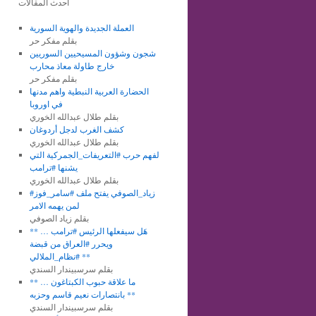
أحدث المقالات
العملة الجديدة والهوية السورية
بقلم مفكر حر
شجون وشؤون المسيحيين السوريين
خارج طاولة معاذ محارب
بقلم مفكر حر
الحضارة العربية النبطية واهم مدنها
في اوروبا
بقلم طلال عبدالله الخوري
كشف الغرب لدجل أردوغان
بقلم طلال عبدالله الخوري
لفهم حرب #التعريفات_الجمركية التي
يشنها #ترامب
بقلم طلال عبدالله الخوري
#زياد_الصوفي يفتح ملف #سامر_فوز
لمن يهمه الامر
بقلم زياد الصوفي
** هَل سيفعلها الرئيس #ترامب …
ويحرر #العراق من قبضة
#نظام_الملالي **
بقلم سرسبيندار السندي
** ما علاقة حبوب الكبتاغون …
بانتصارات نعيم قاسم وحزبه **
بقلم سرسبيندار السندي