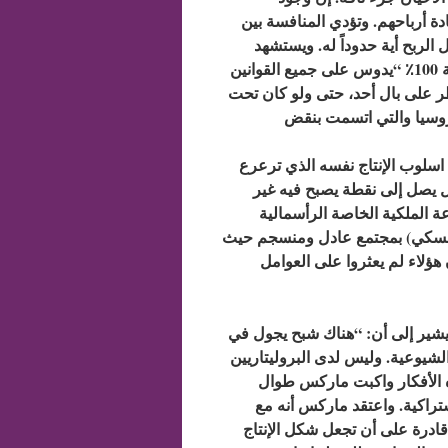
دة أرباحهم. وتؤدي المنافسة بين
الربح أية حدوداً له. ويستشهد
ماركس بكلمات أحد الكتاب الإنجليز بأن الرأسمال الذي يربح بنسبة 100٪ “يدوس على جميع القوانين
إنه يرتكب جرائم لا تخطر على بال أحد، حتى ولو كان تحت
روسيا والتي اتسمت بنقض
 اسلوب الإنتاج نفسه الذي ترعرع
مل يصل إلى نقطة يصبح فيه غير
شيفسكي) بمجتمع عادل ومنسجم حيث
هؤلاء لم يعثروا على العوامل
يشير إلى أن: “هناك شبح يجول في
لشيوعية. وليس لدى البروليتاريين
ه الأفكار واكبت ماركس طوال
تراكية. واعتقد ماركس أنه مع
قادرة على أن تجعل شكل الإنتاج