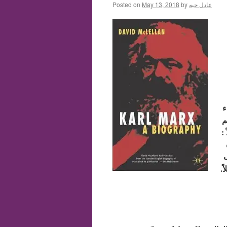
عادل حبه
by
May 13, 2018
Posted on
اء
م
:
نصف
.