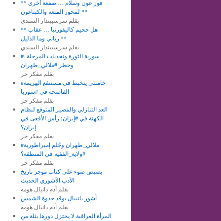
** فوز عون وسلام … صفعة أخرى
لمحور المتعة والكبتاغون **
بقلم سرسبيندار السندي
** هل جحيم كاليفورنيا … عقاب
رباني وما الدليل **
بقلم سرسبيندار السندي
#سورية الثورة وتحديات المرحلة..
وخطر #ملالي_طهران
بقلم مفكر حر
#خامنئي يتخبط في مستنقع الهزيمة
الفاضحة في #سوريا
بقلم مفكر حر
العد التنازلي والمصير المتوقع لنظام
الكهنة في #إيران؛ رأس الأفعى في
إيران؟
بقلم مفكر حر
#ملالي_طهران وحُلم إمبراطورية
#ولاية_الفقيه في المنطقة؟
بقلم مفكر حر
بصيص ضوء على كتاب موجز تاريخ
الأدب الآشوري الحديث
بقلم آدم دانيال هومه
آشور بانيبال يوقد جذوة الشمس
بقلم آدم دانيال هومه
المرأة العراقية لا يختزل دورها بثلة من