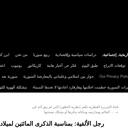
ريخية, إجتماعية
دراسات سياسية وإقتصادية
ربيع سوريا
من نحن
ابرز ك
توقعات الابراج
طبق اليوم
فكر حر, أخبار هامة
كاريكاتور
يوتيوب
اعت
Our Privacy Poli
حوار بين اسلامي وعلماني بالمعارضة السورية
سورية بعد الثور
رات السورية حطمت احلامها وهارفارد اعادتها لا تحدها السماء
مشكلة الهوية للثو
قناة الجزيرة القطرية تكفر (نظرية التطور) التي لم يبق أحد في
→
العالم ومدارسه ودياناته ينكرها أو يشكك بصحتها …
رجل الألفية: بمناسبة الذكرى المائتين لميلاد كارل