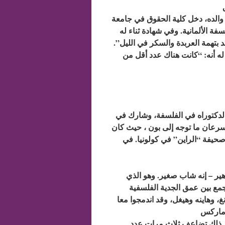
والده، دخل كلية الحقوق في جامعة
فة الألمانية. وفي شهادة ثناء له
د بتهمة العربدة والسكر في الليل”.
 له أنه: “كانت هناك عدد أقل من
لدكتوراه في الفلسفة، وشارك في
سرعان ما توجه إلى بون ، حيث كان
 صحيفة “الراين” في كولونيا. في
هير – إنه شاب صغير. وهو الذي
مع بين عمق الجدية الفلسفية
غ، وهاينه وهيغل، وقد اندمجوا معا
ثر ذلك تضاعف ثلاث مرات عدد