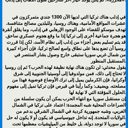
في إدلب هناك تركيا التي لديها الآن 1300 جندي متمركزون في
عشرات المواقع الأمامية، وهناك روسيا، وللبلدين مصالح متنافسة.
تهدف موسكو للقضاء على الوجود الإرهابي في إدلب، وما يقلق أنقرة
هو هجرة جماعية أخرى إلى تركيا إذا ما وقع هجوم عسكري ساحق.
قد يتم تسليم بعض أجزاء من إدلب إلى نظام الأسد، لكن إذا قررت
روسيا أن تضع يدها على نطاق واسع لصالح تركيا، فإن أجزاء كبيرة
من شمال غربي سوريا ستبقى خارج وصول بشار المنتصر في
المستقبل المنظور.
يقول محدثي: لن تكون هناك نهاية نظيفة لهذه الحرب؟ ثم إن روسيا
لا تحتاج إلى ذلك، فمن مولدوفيا إلى أوسيتيا الجنوبية إلى شرق
أوكرانيا، فإن الكرملين يميل إلى ترك الأوضاع فوضوية فهذا من
مصلحته. ويضيف: وكما رأينا في قبرص فإن تركيا تميل إلى مفهوم
الحلول المؤقتة التي لا نهاية لها.
إن مستقبل سوريا مع انتهاء الحرب يمكن أن يكون سلسلة من
الصراعات المحلية شبه المجمدة: اعتماد على تركيا في الشمال
الغربي، وشبه جمهورية كردية في الشمال الشرقي بدعم من
الولايات المتحدة. إنه تداخل جيوسياسي قد يكون أو لا يكون له حل.
في سوريا لا توجد دولة، بل خليط من الميليشيات معظمها تحت