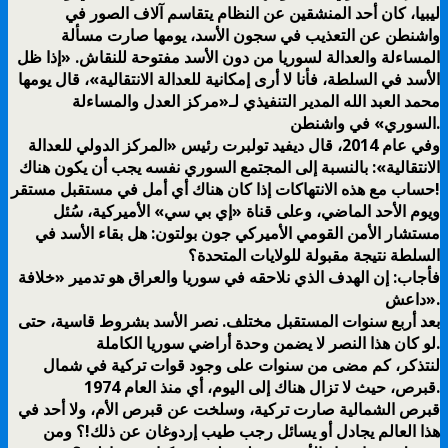
ليبيا، كان أحد المنشقين عن النظام يتقاسم آلاف الصور في
واشنطن عن التعذيب في سجون الأسد، يومها صارت مسألة
المساءلة والعدالة لسوريا من دون الأسد مفتوحة للنقاش. «إذا ظل
الأسد في السلطة، فأنا لا أرى إمكانية للعدالة الانتقالية»، قال يومها
محمد العبد الله المدير التنفيذي لـ«مركز العدل والمساءلة
السوري» في واشنطن.
وفي عام 2014، قال ديفيد تولبرت رئيس «المركز الدولي للعدالة
الانتقالية»: بالنسبة إلى المجتمع السوري نفسه يجب أن يكون هناك
حساب مع هذه الانتهاكات إذا كان هناك أي أمل في مستقبل مستقر!
ويوم الأحد الماضي، وعلى قناة «إي بي سي» الأميركية، سُئل
مستشار الأمن القومي الأميركي جون بولتون: هل بقاء الأسد في
السلطة نتيجة مقبولة للولايات المتحدة؟
فأجاب: إن الهدف الذي نلاحقه في سوريا والعراق هو تدمير «خلافة
داعش».
بعد أربع سنوات المستقبل مختلف. نصر الأسد بشروط قاسية، حتى
لو كان هذا النصر لا يضمن وحدة أراضي سوريا الكاملة.
لنتذكر، كم مضى من سنوات على وجود قوات تركية في شمال
قبرص، حيث لا تزال هناك إلى اليوم، أي منذ العام 1974.
قبرص الشمالية صارت تركية، وسلخت عن قبرص الأم، ولا أحد في
هذا العالم يجادل أو يسائل رجب طيب إردوغان عن ذلك!؟ ومن