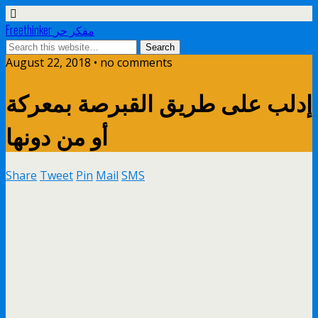
Freethinker مفكر حر
August 22, 2018 • no comments
إدلب على طريق القبرصة بمعركة
أو من دونها
Share
Tweet
Pin
Mail
SMS