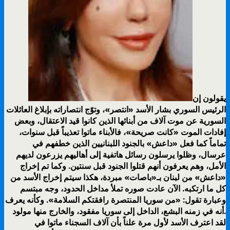
يقولون إن
الرئيس السوري بشار الأسد «انتصر»، وتوّج انتصاراته بإبلاغ العائلات
السورية عن موت آلاف من أبنائها الذين كانوا قيد الاعتقال، وبعض
إفادات الموت «كانت صريحة»، فالأبناء ماتوا تعذيباً قبل سنوات،
تماماً كما فعل «داعش» بالجنود اللبنانيين الذين خطفهم في
عرسال، وظلوا يرسلون رسائل هاتفية إلى أهاليهم يزرعون لديهم
الأمل، وهم يعرفون أنهم قتلوا الجنود قبل سنتين. وكما تم إخراج
«داعش» من لبنان بـ«باصات» مبردة، هكذا سيتم إخراج الأسد من
كل ما ارتكبه. الآن عادت صوره تملأ مداخل الحدود، وجه مبتسم
وعبارة تقول: «من سوريا المنتصرة رافقتكم السلامة». وكأنه يعرف
أنه في زمنه البشع، الداخل إلى سوريا مفقود، والخارج منها مولود.
لقد اعترف الأسد لأول مرة علناً بأن آلاف السجناء ماتوا في