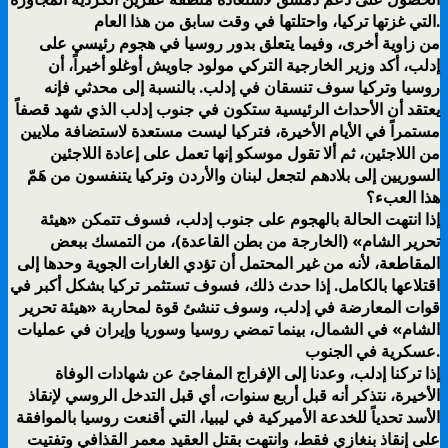
التي غزتها تركيا، واحتلتها في وقت سابق من هذا العام.
من زاوية أخرى، وفيما يتعلق بدور روسيا في هجوم رئيسي على
إدلب، أكد وزير الخارجية التركي مولود جاويش أوغلو أخيراً، أن
روسيا وتركيا سوف تنسقان في إدلب. بالنسبة إلى محدثي فإنه
يعتقد أن الأحداث الرئيسية ستكون في جنوب إدلب الذي شهد قصفاً
مستمراً في الأيام الأخيرة، فتركيا ليست مستعدة لاستضافة ملايين
من اللاجئين، ثم ألا تقول موسكو إنها تعمل على إعادة اللاجئين
السوريين إلى بلادهم لتجعل لبنان والأردن وتركيا يتنفسون من هَمّ
هذا العبء؟
إذا انتهت الحالة بالهجوم على جنوب إدلب، فسوف تتمكن «هيئة
تحرير الشام» (الخارجة من بطن القاعدة)، من التمسك ببعض
المقاطعة، لأنه من غير المحتمل أن تؤدي الغارات الجوية وحدها إلى
اقتلاعها بالكامل. إذا حدث ذلك، فسوف تستثمر تركيا بشكل أكبر في
قوات المعارضة في إدلب، وسوف تنشئ قوة لمحاربة «هيئة تحرير
الشام» في الشمال، بينما تمضي روسيا وسوريا وإيران في عمليات
عسكرية في الجنوب.
إذا تركنا إدلب، وعدنا إلى الإفراج المفاجئ عن شهادات الوفاة
الأخيرة، نتذكر أنه قبل أربع سنوات، أي قبل التدخل الروسي لإنقاذ
الأسد تحدياً للخدعة الأميركية في ليبيا، التي أقنعت روسيا بالموافقة
على إنقاذ بنغازي فقط، وانتهت بقتل العقيد معمر القذافي وتفتيت