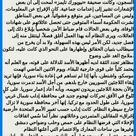
السجون، وكانت صحيفة «نيويورك تايمز» لمحت إلى أن بعض
الإشعارات تشير إلى إعدامات جماعية. كان الإفراج عن المعلومات،
وليس عن المساجين، غير متوقع وعشوائياً. في بعض المناطق
نشرت الحكومة أسماء المتوفين حتى تحصل عائلاتهم على شهادات
الوفاة، وفي بعض الحالات قام ضباط الأمن شخصياً بإبلاغ ذلك إلى
العائلات. ويرى النظام أنه بهذا العمل أغلق فصلاً، لينتقل منه إلى
فصل جديد، لكن الأمر ليس بهذه السهولة، ولا بد أن يخرج من
سيطالب بتبيان الحقائق وإظهارها على النحو الذي كانت عليه، لتكون
ملامح الغد على وضوح.
مظاهر تجدد الثقة لديه أظهرها الأسد للدلالة على قوته، مع العلم أنه
يعتمد كلياً على قوى خارجية للبقاء. ويوم الاثنين الماضي اتهمت
موسكو، واشنطن، بأنها إذا لم تساهم في إعادة بناء سوريا، فإنها تريد
إبقاء اللاجئين السوريين خارج بلدهم. من أجل الأسد تدمرت سوريا،
والآن بحجة اللاجئين يريدون تعويمه، وبأنه أعاد إعمار سوريا. على كلٍ
تَلوحُ في الأفق تحركات لهجوم جديد في محافظة إدلب شمال غربي
سوريا، على طول الحدود مع تركيا. إنها آخر محافظة سورية لا تزال
خارج سيطرة النظام. كانت إدلب حسب تعبير الأمم المتحدة «أرضية
إغراق» للمقاتلين المتمردين وعائلاتهم، نظراً لما سُمي اتفاقات
الإخلاء التي فرضها النظام على حمص وحلب وضواحي دمشق
وغيرها من ساحات المعارك والاعتصام التي أعلنها النظام
«محررة». لم يكن يوجد خيار آخر للنازحين سوى الذهاب إلى إدلب.