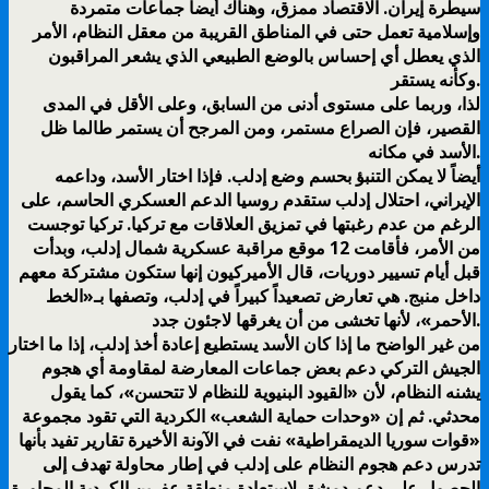
سيطرة إيران. الاقتصاد ممزق، وهناك أيضاً جماعات متمردة
وإسلامية تعمل حتى في المناطق القريبة من معقل النظام، الأمر
الذي يعطل أي إحساس بالوضع الطبيعي الذي يشعر المراقبون
وكأنه يستقر.
لذا، وربما على مستوى أدنى من السابق، وعلى الأقل في المدى
القصير، فإن الصراع مستمر، ومن المرجح أن يستمر طالما ظل
الأسد في مكانه.
أيضاً لا يمكن التنبؤ بحسم وضع إدلب. فإذا اختار الأسد، وداعمه
الإيراني، احتلال إدلب ستقدم روسيا الدعم العسكري الحاسم، على
الرغم من عدم رغبتها في تمزيق العلاقات مع تركيا. تركيا توجست
من الأمر، فأقامت 12 موقع مراقبة عسكرية شمال إدلب، وبدأت
قبل أيام تسيير دوريات، قال الأميركيون إنها ستكون مشتركة معهم
داخل منبج. هي تعارض تصعيداً كبيراً في إدلب، وتصفها بـ«الخط
الأحمر»، لأنها تخشى من أن يغرقها لاجئون جدد.
من غير الواضح ما إذا كان الأسد يستطيع إعادة أخذ إدلب، إذا ما اختار
الجيش التركي دعم بعض جماعات المعارضة لمقاومة أي هجوم
يشنه النظام، لأن «القيود البنيوية للنظام لا تتحسن»، كما يقول
محدثي. ثم إن «وحدات حماية الشعب» الكردية التي تقود مجموعة
«قوات سوريا الديمقراطية» نفت في الآونة الأخيرة تقارير تفيد بأنها
تدرس دعم هجوم النظام على إدلب في إطار محاولة تهدف إلى
الحصول على دعم دمشق لاستعادة منطقة عفرين الكردية المجاورة