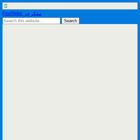
Freethinker مفكر حر