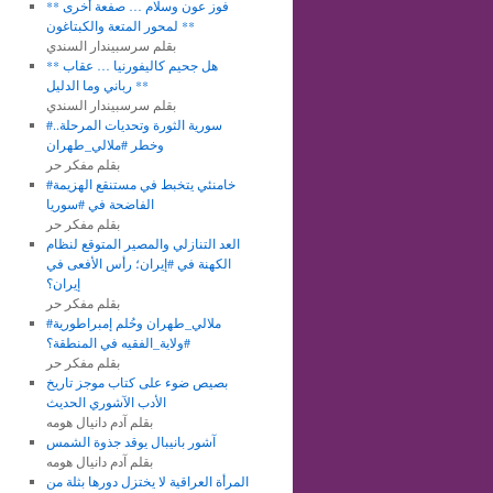
** فوز عون وسلام … صفعة أخرى
لمحور المتعة والكبتاغون **
بقلم سرسبيندار السندي
** هل جحيم كاليفورنيا … عقاب
رباني وما الدليل **
بقلم سرسبيندار السندي
#سورية الثورة وتحديات المرحلة..
وخطر #ملالي_طهران
بقلم مفكر حر
#خامنئي يتخبط في مستنقع الهزيمة
الفاضحة في #سوريا
بقلم مفكر حر
العد التنازلي والمصير المتوقع لنظام
الكهنة في #إيران؛ رأس الأفعى في
إيران؟
بقلم مفكر حر
#ملالي_طهران وحُلم إمبراطورية
#ولاية_الفقيه في المنطقة؟
بقلم مفكر حر
بصيص ضوء على كتاب موجز تاريخ
الأدب الآشوري الحديث
بقلم آدم دانيال هومه
آشور بانيبال يوقد جذوة الشمس
بقلم آدم دانيال هومه
المرأة العراقية لا يختزل دورها بثلة من