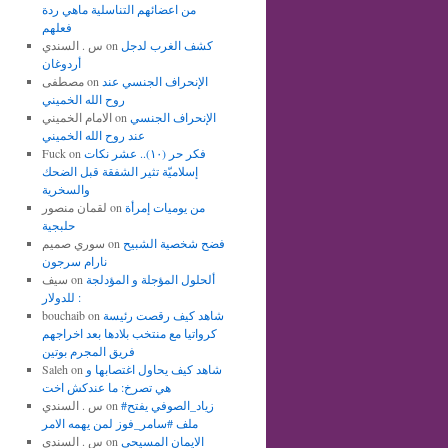
من اعضائهم التناسلية ماهي ردة
فعلهم
كشف الغرب لدجل
on
س . السندي
أردوغان
الإنحراف الجنسي عند
on
مصطفى
روح الله الخميني
الإنحراف الجنسي
on
الامام الخميني
عند روح الله الخميني
فكر حر (١٠).. عشر نكات
on
Fuck
إسلاميّة تثير الشفقة قبل الضحك
والسخرية
من يوميات إمرأة
on
لقمان منصور
حلبجية
فضح شخصية الشبيح
on
سوري صميم
نارام سرجون
ألحلول المؤجلة و المؤدلجة
on
سيف
للدولار :
شاهد كيف رقصت رئيسة
on
bouchaib
كرواتيا مع منتخب بلادها بعد اخراجهم
فريق المجرم بوتين
شاهد كيف يحاول اغتصابها و
on
Saleh
هي تصرخ: ما عندكش اخت
#زياد_الصوفي يفتح
on
س . السندي
ملف #سامر_فوز لمن يهمه الامر
الايمان المسيحي
on
س . السندي