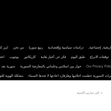
ريخية, إجتماعية
دراسات سياسية وإقتصادية
ربيع سوريا
من نحن
ابرز ك
توقعات الابراج
طبق اليوم
فكر حر, أخبار هامة
كاريكاتور
يوتيوب
اعت
Our Privacy Poli
حوار بين اسلامي وعلماني بالمعارضة السورية
سورية بعد الثور
رات السورية حطمت احلامها وهارفارد اعادتها لا تحدها السماء
مشكلة الهوية للثو
→
إلى سارتي الحبيبة