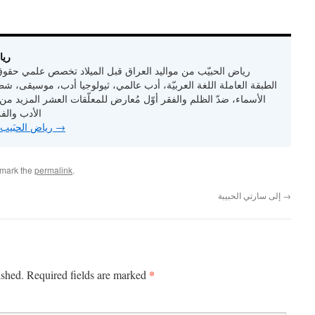
bout
رياض الحبيّب من مواليد العراق قبل الميلاد تخصص علمي حقوق 
الطبقة العاملة اللغة العربيّة، أدب عالمي، ثيولوجيا أدب، موسيقى، شطر
الأسماء، ضدّ الظلم والفقر أوّل مُعارض للمعلّقات العشر المزيد من
الأدب والف
→
View all posts by رياض الحبَيب
kmark the
permalink
.
→
إلى سارتي الحبيبة
*
ished.
Required fields are marked