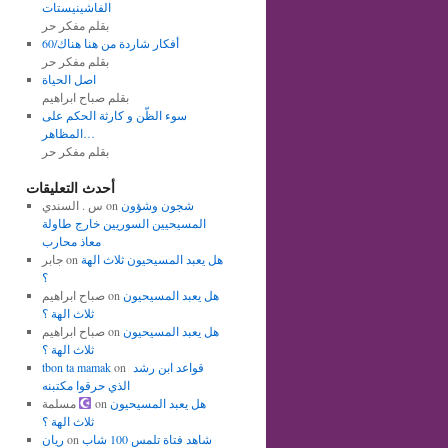
الفاشينيستات
بقلم مفكر حر
أفكار شاردة من هنا هناك/60
بقلم مفكر حر
اصل الحياة
بقلم صباح ابراهيم
سوء الظّن و كارثة الحكم على
المظاهر…
بقلم مفكر حر
أحدث التعليقات
شجون وشؤون
on
س . السندي
المسيحيين السوريين خارج طاولة
معاذ محارب
هل يعبد المسيحيون ثلاث الهة
on
جابر
؟
هل يعبد المسيحيون
on
صباح ابراهيم
ثلاث الهة ؟
هل يعبد المسيحيون
on
صباح ابراهيم
ثلاث الهة ؟
قواعد ابن رشد
on
tbon ta mamak
الذي حرقوا مكتبنه
هل يعبد المسيحيون
on
مسلمة
ثلاث الهة ؟
شاهد فتاة تلمس 100 شاب
on
ريان