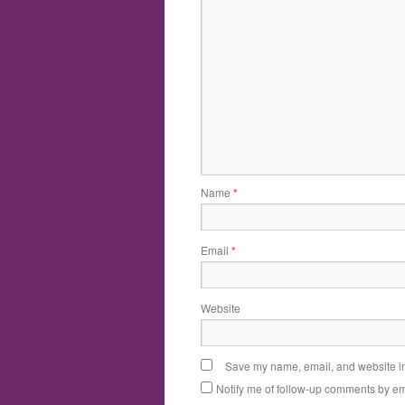
Name
*
Email
*
Website
Save my name, email, and website in 
Notify me of follow-up comments by em