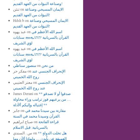
وصناعة النبؤات من العهد القديم!
الايمان المسيحي وصناعة
on
تنثن
النبؤات من العهد القديم!
الايمان المسيحي وصناعة
on
Hdsh b
النبؤات من العهد القديم!
اسم الله الأعظم في
on
عبد يهوه
القرآن بالسريانية יהוה\ܝܗܘܗ سنابات
لؤي الشريف
اسم الله الأعظم في
on
عبد يهوه
القرآن بالسريانية יהוה\ܝܗܘܗ سنابات
لؤي الشريف
من نحن
on
منصور سناطي
الإنحراف الجنسي عند
on
مفكر حر
روح الله الخميني
الإنحراف الجنسي
on
معتز العتيبي
عند روح الله الخميني
** صدقوا أو لا تصدقو
on
James Derani
… من يرعبهم فوز ترامب وراء محاولة
إغتياله وإليكم ألأدلة **
مقارنة بين سيدنا محمد في
on
جابر
القرآن وسيدنا محمد في السنة.
قراءة الفاتحة
on
صباح ابراهيم
بالسريانية: قبل الاسلام
** هل تخلت الدولةٍ
on
س . السندي
العميقة عن باْيدن … ولماذا ألأن وما