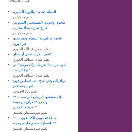
أحدث المقالات
العملة الجديدة والهوية السورية
بقلم مفكر حر
شجون وشؤون المسيحيين السوريين
خارج طاولة معاذ محارب
بقلم مفكر حر
الحضارة العربية النبطية واهم مدنها
في اوروبا
بقلم طلال عبدالله الخوري
كشف الغرب لدجل أردوغان
بقلم طلال عبدالله الخوري
لفهم حرب #التعريفات_الجمركية التي
يشنها #ترامب
بقلم طلال عبدالله الخوري
#زياد_الصوفي يفتح ملف #سامر_فوز
لمن يهمه الامر
بقلم زياد الصوفي
** هَل سيفعلها الرئيس #ترامب …
ويحرر #العراق من قبضة
#نظام_الملالي **
بقلم سرسبيندار السندي
** ما علاقة حبوب الكبتاغون …
بانتصارات نعيم قاسم وحزبه **
بقلم سرسبيندار السندي