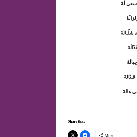
أسعى لَهْ
لزالَهْ
َلّـالَهْ
ّالَهْ
ِيالَهْ
ـتَّالَهْ
لى هالهْ
Share this:
More