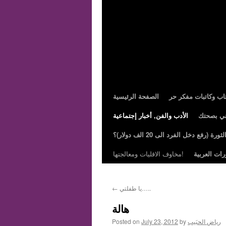
تاب وكاتبات مفكر حر
الصفحة الرئيسية
ني بصحتك
الأدب والفن, أخبار إجتماعية
ة (رفع دخل الفرد الى 20 الف دولار)؟
رات العربية
مخاوف الاقليات ومعالجتها!
يا طفلتي…..
←
هالة
رياض الحبَيب
by
July 23, 2012
Posted on