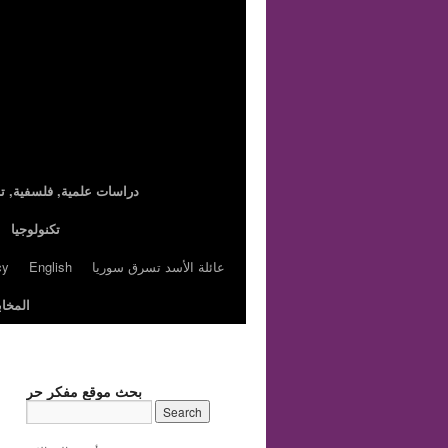
,دراسات علمية, فلسفية, تا
تكنولوجيا
عائلة الأسد تسرق سوريا
English
cy
المخاب
بحث موقع مفكر حر