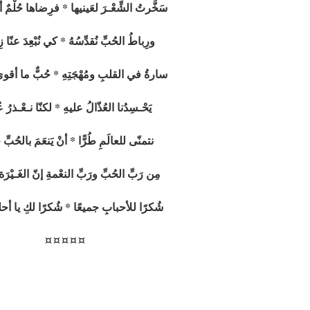
سَخَّرتُ الشِّعْـرَ لعَينيها * فرِضاها حُلْمٌ 
ورِباطُ الحُبِّ نُقدِّسُهُ * كي نُبْعِدَ عنّا زِ
سارةُ في القلبِ ومُهْجَتِهِ * حُبٌّ ما أقوى ش
يَحْـسِدُنا العُذّالُ عليهِ * لكنّا نـعْـذرُ عُذ
نتمنّى للعالَمِ طُرًّا * أنْ يَنعَمَ بالحُبِّ ح
مِن رَبِّ الحُبِّ ورَبِّ النعْمةِ إنّ الغَـيْرَة ق
شُكرًا للأحبابِ جميعًا * شُكرًا لكِ يا أح
¤ ¤ ¤ ¤ ¤