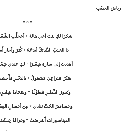
رياض الحبيّب
¤ ¤ ¤
شكرًا لكِ بنتَ أخي هالهْ * أخجَلْتِ الشِّعْـرَ 
ذا الخبَبُ الشّائكُ أبدَعَهُ * كُثرٌ وأجاز اٌ
أهديتُ إلى سارةَ شِعْـرًا * لكِ عندي شِعْـرٌ
صَبْرًا فيَراعِيْ مَشغولٌ * بالبَحْـرِ فأَخشى
وبُحورُ الشِّعْـرِ مُطوَّلَةٌ * وسَحَابةُ شِعْـرِي
وعصافيرُ الحُبِّ تنادي * مِن أغصانِ العِشْ
الديناصوراتُ اٌنقرَضَتْ * وغزالةُ عِـشْقي 