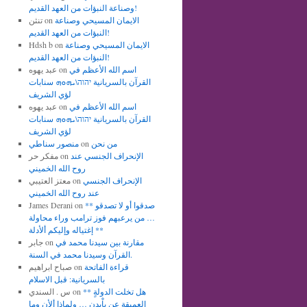
وصناعة النبؤات من العهد القديم!
الايمان المسيحي وصناعة
on
تنثن
النبؤات من العهد القديم!
الايمان المسيحي وصناعة
on
Hdsh b
النبؤات من العهد القديم!
اسم الله الأعظم في
on
عبد يهوه
القرآن بالسريانية יהוה\ܝܗܘܗ سنابات
لؤي الشريف
اسم الله الأعظم في
on
عبد يهوه
القرآن بالسريانية יהוה\ܝܗܘܗ سنابات
لؤي الشريف
من نحن
on
منصور سناطي
الإنحراف الجنسي عند
on
مفكر حر
روح الله الخميني
الإنحراف الجنسي
on
معتز العتيبي
عند روح الله الخميني
** صدقوا أو لا تصدقو
on
James Derani
… من يرعبهم فوز ترامب وراء محاولة
إغتياله وإليكم ألأدلة **
مقارنة بين سيدنا محمد في
on
جابر
القرآن وسيدنا محمد في السنة.
قراءة الفاتحة
on
صباح ابراهيم
بالسريانية: قبل الاسلام
** هل تخلت الدولةٍ
on
س . السندي
العميقة عن باْيدن … ولماذا ألأن وما