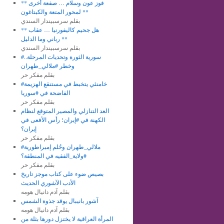
** فوز عون وسلام … صفعة أخرى
لمحور المتعة والكبتاغون **
بقلم سرسبيندار السندي
** هل جحيم كاليفورنيا … عقاب
رباني وما الدليل **
بقلم سرسبيندار السندي
#سورية الثورة وتحديات المرحلة..
وخطر #ملالي_طهران
بقلم مفكر حر
#خامنئي يتخبط في مستنقع الهزيمة
الفاضحة في #سوريا
بقلم مفكر حر
العد التنازلي والمصير المتوقع لنظام
الكهنة في #إيران؛ رأس الأفعى في
إيران؟
بقلم مفكر حر
#ملالي_طهران وحُلم إمبراطورية
#ولاية_الفقيه في المنطقة؟
بقلم مفكر حر
بصيص ضوء على كتاب موجز تاريخ
الأدب الآشوري الحديث
بقلم آدم دانيال هومه
آشور بانيبال يوقد جذوة الشمس
بقلم آدم دانيال هومه
المرأة العراقية لا يختزل دورها بثلة من