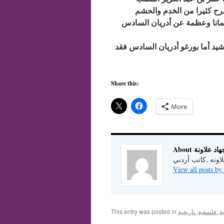
رح كثيرا من الخدم والحشم
يمانا وعظمة عن أدريان السادس
يد أما بورغو أدريان السادس فقد
Share this:
More
Abo جهاد علاونة
لاونه ,كاتب أردني
, فلسفية, تاريخية
This entry was posted in