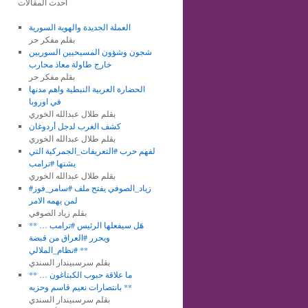
أحدث المقالات
العملة الجديدة والهوية السورية
بقلم مفكر حر
شجون وشؤون المسيحيين السوريين
خارج طاولة معاذ محارب
بقلم مفكر حر
الحضارة العربية النبطية واهم مدنها
في اوروبا
بقلم طلال عبدالله الخوري
كشف الغرب لدجل أردوغان
بقلم طلال عبدالله الخوري
لفهم حرب #التعريفات_الجمركية التي
يشنها #ترامب
بقلم طلال عبدالله الخوري
#زياد_الصوفي يفتح ملف #سامر_فوز
لمن يهمه الامر
بقلم زياد الصوفي
** هَل سيفعلها الرئيس #ترامب …
ويحرر #العراق من قبضة
#نظام_الملالي **
بقلم سرسبيندار السندي
** ما علاقة حبوب الكبتاغون …
بانتصارات نعيم قاسم وحزبه **
بقلم سرسبيندار السندي