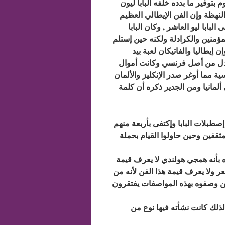
توفير ما بدده خلفه البابا ليون
نهظة وإن الفن الإيطالي العظيم
بابا ليو العاشر , وكان البابا
ؤمنين والكرادلة ولكنه حين إستلم
إيطاليا والفاتيكان لعبة بيد
لفرنسيين وكان عدد الكرادلة 128 كردل من بينهم 123كردل من أصل فرنسي وكانت أموال
ية مما أوغر صدر الإنكليز والألمان
لمانيا ومن الجدير ذكره أن كلمة
 أكثر من 400 سائس للخيل في إصطبلات البابا وإكتفى بأربعة منهم
قفين وحين حاولوا القيام بحملة
 بأنه همجي هولندي لا يعرف قيمة
شعر ولا يعرف قيمة هذا الفن لأنه من
ن وصفوه بهذه المواصفات يفتقرون
لذلك كانت نشأته فيها نوع من