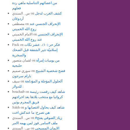
من اعضائهم التناسلية ماهي ردة
فعلهم
كشف الغرب لدجل
on
س . السندي
أردوغان
الإنحراف الجنسي عند
on
مصطفى
روح الله الخميني
الإنحراف الجنسي
on
الامام الخميني
عند روح الله الخميني
فكر حر (١٠).. عشر نكات
on
Fuck
إسلاميّة تثير الشفقة قبل الضحك
والسخرية
من يوميات إمرأة
on
لقمان منصور
حلبجية
فضح شخصية الشبيح
on
سوري صميم
نارام سرجون
ألحلول المؤجلة و المؤدلجة
on
سيف
للدولار :
شاهد كيف رقصت رئيسة
on
bouchaib
كرواتيا مع منتخب بلادها بعد اخراجهم
فريق المجرم بوتين
شاهد كيف يحاول اغتصابها و
on
Saleh
هي تصرخ: ما عندكش اخت
#زياد_الصوفي يفتح
on
س . السندي
ملف #سامر_فوز لمن يهمه الامر
الايمان المسيحي
on
س . السندي