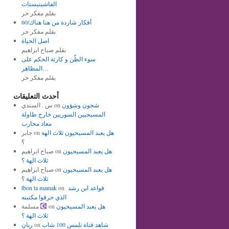
الفاشينيستات
بقلم مفكر حر
أفكار شاردة من هنا هناك/60
بقلم مفكر حر
اصل الحياة
بقلم صباح ابراهيم
سوء الظّن و كارثة الحكم على
المظاهر…
بقلم مفكر حر
أحدث التعليقات
شجون وشؤون
on
س . السندي
المسيحيين السوريين خارج طاولة
معاذ محارب
هل يعبد المسيحيون ثلاث الهة
on
جابر
؟
هل يعبد المسيحيون
on
صباح ابراهيم
ثلاث الهة ؟
هل يعبد المسيحيون
on
صباح ابراهيم
ثلاث الهة ؟
قواعد ابن رشد
on
tbon ta mamak
الذي حرقوا مكتبنه
هل يعبد المسيحيون
on
مسلمة
ثلاث الهة ؟
شاهد فتاة تلمس 100 شاب
on
ريان