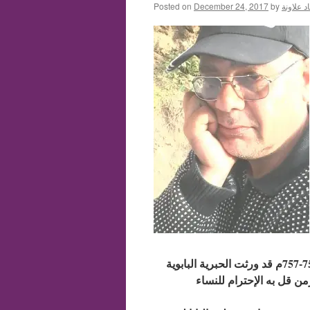
د علاونة
by
December 24, 2017
Posted on
أيضا حالة أخرى في الحبرية البابوية وهي أن شقيقة أتيين الثاني 752-757م قد ورثت الحبرية البابوية