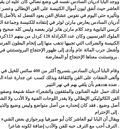
ووجد البابا أدريان السادس نفسه في وضع نضالي كان عليه أن يقوم ب
العاشر حيث أنفق ليون أموال الكنيسة على الفن الإيطالي وعصر ال
وتأثيره حتى اليوم في نفوس عشاق الفن يعود الفضل له بالأصل إلى ال
أدريان السادس يعارض مارتن لوثر في إنتقاده للكنيسة وجماعة الم
كرسي البابوية وجد كلام مارتن هانز لوثر بعضه وليس كله صحيح وإن 
الملوك ا
الكنيسة والضرائب التي تجبيها تذهب منها إلى إتخام البطون الفرنس
وأشعل حرب المائة عام وأدى إلى ظهور الإحتجاج البروتستنتي في أ
بروتستنت معناها الإحتجاج أو المعارضة .
وقام البابا أدريان السادس بتسريح
وألغى النفقات على الفن والثقافة وبذلك كسب عن جدارة عداء المث
ضده هددهم بأن يلقي بهم في نهر التيبر .
لذلك حمل عليه الفنانون والمثقفون والشعراء حملة شنيعة وصفوه
الفن الكاثوليكي الإيطالي ولا يقدر اللوحات الفنية ولا الأدب ولا ال
أصل وضيع , فقد كان إنحداره من أصل متواضع وليس وضيع والذي
إلى الإحترام .
ويقال أن البابا ليو العاشر كان أبو صيرفيا وبرجوازي بعض الشيء 
الترف أحب مع الترف حبه للفن والأدب إضافة لكونه شاعرا .