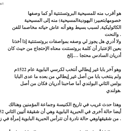
جها
هو أقرب منه للمسيحية البروتستنتية أو كما وصفها
خصومهابتعبير( اليهوديةالمسيحية) منه إلى المسيحية
الكاثوليكية, لسبب بسيط وهو أنه عاش حياته مخاصما للفن
والنحت .
ولا أدري هل يجوز لي وصفه بمواصفات بروتستنتية إذا أخذنا
بعين الإعتبار أن كلمة بروتستنت معناه الإحتجاج من حيث كان
أدريان السادس محتجا ….إلخ
وهو آخر بابا غير إيطالي أنتخب لكرسي البابوية عام 1522م
ولم ينتخب بابا من أصل غير إيطالي من بعده ما عدى البابا
بولس الثاني البولندي أما صاحبنا أدريان فكان من أصل
هولندي.
وهذا حدث غريب في تاريخ الكنيسة وجماعة المؤمنين وهنالك
من شقيقهاوهي حالة نادرة أن تترأس الحبرية البابوية إمرأة في زمن قل به الإحترام للنساء .