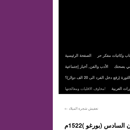
تاب وكاتبات مفكر حر
الصفحة الرئيسية
ني بصحتك
الأدب والفن, أخبار إجتماعية
ة (رفع دخل الفرد الى 20 الف دولار)؟
رات العربية
مخاوف الاقليات ومعالجتها!
تعفيش شجرة الميلاد
←
 السادس (بورغو )1522م