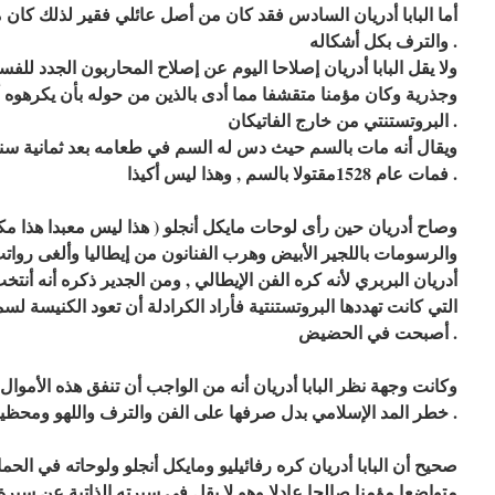
أما البابا أدريان السادس فقد كان من أصل عائلي فقير لذلك كان 
والترف بكل أشكاله .
ولا يقل البابا أدريان إصلاحا اليوم عن إصلاح المحاربون الجدد للفس
وجذرية وكان مؤمنا متقشفا مما أدى بالذين من حوله بأن يكرهوه 
البروتستنتي من خارج الفاتيكان .
ويقال أنه مات بالسم حيث دس له السم في طعامه بعد ثمانية سن
فمات عام 1528مقتولا بالسم , وهذا ليس أكيذا .
وصاح أدريان حين رأى لوحات مايكل أنجلو ( هذا ليس معبدا هذا مكا
والرسومات باللجير الأبيض وهرب الفنانون من إيطاليا وألغى روا
أدريان البربري لأنه كره الفن الإيطالي , ومن الجدير ذكره أنه أنتخ
التي كانت تهددها البروتستنتية فأراد الكرادلة أن تعود الكنيسة لسم
أصبحت في الحضيض .
وكانت وجهة نظر البابا أدريان أنه من الواجب أن تنفق هذه الأموال
خطر المد الإسلامي بدل صرفها على الفن والترف واللهو ومحظيات الكرادلة ورفائيليو .
صحيح أن البابا أدريان كره رفائيليو ومايكل أنجلو ولوحاته في الح
متواضعا مؤمنا صالحا عادلا وهو لا يقل في سيرته الذاتية عن سيرة