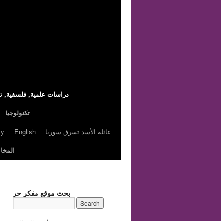
,دراسات علمية, فلسفية, تا
تكنولوجيا
عائلة الأسد تسرق سوريا
English
cy
المخاب
بحث موقع مفكر حر