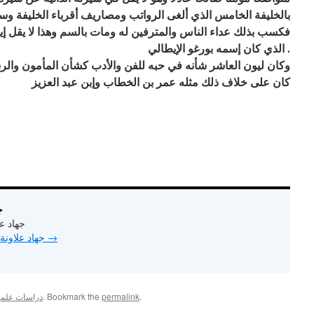
بالخليفة الخامس الذي ألغى الرواتب ومصاريف أقرباء الخليفة وس
فكسب بذلك عداء الناس والمترفين له ومات بالسم وهذا لا يقل إ
الذي كان إسمه بورغو الإيطالي .
وكان ليون العاشر شأنه في حبه للفن والأدب كشأن المأمون والرش
كان على خلاف ذلك مثله عمر بن الخطاب وإبن عبد العزيز
ut
جهاد ع
→
View all posts by جهاد علاونة
.
permalink
. Bookmark the
دراسات علمية