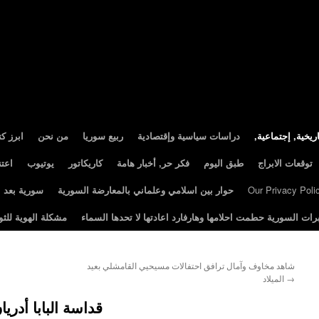
ريخية, إجتماعية
دراسات سياسية وإقتصادية
ربيع سوريا
من نحن
ابرز ك
توقعات الابراج
طبق اليوم
فكر حر, أخبار هامة
كاريكاتور
يوتيوب
اعت
Our Privacy Poli
حوار بين اسلامي وعلماني بالمعارضة السورية
سورية بعد الثور
رات السورية حطمت احلامها وهارفارد اعادتها لا تحدها السماء
مشكلة الهوية للثو
شاهد مخاوف وآمال ترافق احتفالات مسيحيي القامشلي بعيد
→
الميلاد
قداسة البابا أدريان