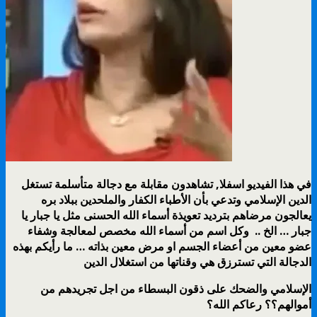
في هذا الفيديو اسفلا, تشاهدون مقابلة مع دجالة متأسلمة تستغل
الدين الإسلامي وتدعي بأن الأطباء الكفار والملحدين ببلاد بره
يعالجون مرضاهم بترديد تعويذة أسماء الله الحسنى مثل يا جبار يا
جبار … الخ .. وكل اسم من أسماء الله مخصص لمعالجة وشفاء
عضو معين من أعضاء الجسم او مرض معين بذاته … ما رأيكم بهذه
الدجالة التي تسترزق هي وقناتها من استغلال الدين
الإسلامي والضحك على ذقون البسطاء من اجل تجريدهم من
أموالهم؟؟ رعاكم الله؟