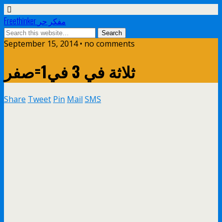
Freethinker مفكر حر
September 15, 2014 • no comments
ثلاثة في 3 في1=صفر
Share
Tweet
Pin
Mail
SMS