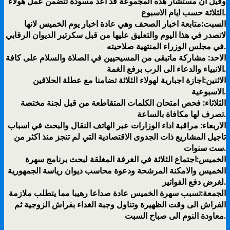
وقيل ان مستشار هذه المجموعة قد اعد مسودة تتضمن عمل هولاء
الثلاثة حسب ايام الاسبوع.
السبت:متابعة اخبار الصحف وهي عادة اخبار يوم الخميس لانها
لاتصدر في هذا اليوم والتعليق عليها من قبل سكرتير الديوان الرقابي
في مجلس الوزراء المنتهية صلاحيته.
الاحد: مشاركة ماتبقى من المسيحيين في الصلاة والسلام على كافة
الانبياء والدعاء الى الرب برفع الغمة.
الاثنين:اجازة اجبارية لهولاء الثلاثة تضامنا مع عطلة الحلاقين
الاسبوعية.
الثلاثاء: فحص امتحان الكلمات المتقاطعة من قبل لجنة مختصة
تصرف لها مكافاة بالساعة.
الاربعاء: مراقبة اداء الوزارات عبر الهاتف النقال والبحث في اسباب
تاجيل المشاريع ذات الجدوى الاقتصادية التي لم تنجز منذ اكثر من
ست سنوات.
الخميس:اجتماع الثلاثة في الغرفة المغلقة لبحث برنامج سهرة
الخميس والامكنة المرشحة ودعوة محاسب ديوان رياسة الجمهورية
لغرض دفع الفواتير.
الجمعة:تسبب سهرة الخميس عادة صداعا رهيبا مما يتطلب ملازمة
الفراش الى وقت الظهيرة وتناول وجبة الغداء بفراش الزوجية ثم
معاودة النوم الى صباح السبت.