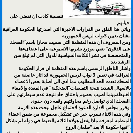
تنفسية كادت ان تقضي على
حياتهم.
وياتي هذا القلق من القرارات الاخيرة التي اصدرتها الحكومة العراقية
بشان تعيين 3نواب لريس الجمهورية.
ومن المعروف ان هذه المنظمة التي سميت مجازا باسم”الضحك
على الذقون” تعني بتوزيع نشرتها الاسبوعية على اعضاىءها
والمتخصصة في نشر النكات السياسية للدول التي لم تيلغ سن
الرشد بعد.
واشار الناطق الرسمي باسم هذه المنظمة ان قرار الحكومة
العراقية في تعيين 3 نواب لريس الجمهورية قد اثار عاصفة من
الضحك تعدت الحد المطلوب مما ادى الى اصابة بعض الاعضاء
بالاسهال الشديد نتيجة التقلصات”الضحكية” في المعدة والامعاء
الغليظة،بينما اصيب بعضهم باختناق حاد نتيجة عدم سيطرتهم على
الضحك الذي تواصل رغم محاولتهم وقفه دون جدوى.
وقرر مجلس الادارة الدعوة لاجتماع عاجل لبحث هذه الازمة.
وفي هذه الاثناء تسرب خبر عن تشكيل مجموعة من ضمن اعضاء
المنظمة لمعرفة ماذا يفعل هولاء الثلاثة يالضيط في دولة لم تشكل
فيها حكومة الا بعد “طلعان الروح”.