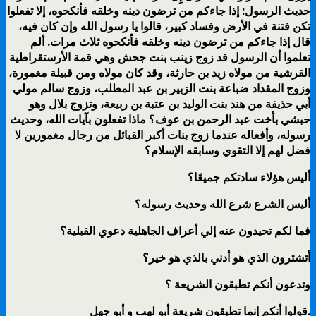
حديث الرسول: إذا جاءكم من ترضون دينه وخلقه فأنكحوه، إلا تفعلوا
تكن فتنة في الأرض وفساد كبير، قالوا يا رسول الله وإن كان فيه،
قال إذا جاءكم من ترضون دينه وخلقه فأنكحوه ثلاث مرات. ألم
تعلموا أن الرسول قد زوج زينب بنت جحش وهي قمة الأرستقراطية
القرشية من مولاه زيد بن حارثة، وقد كان مولاه ومن قبيلة مغمورة،
وزوج المقداد ضباعة بنت الزبير بن عبد المطلب، وزوج سالم مولي
أبي حذيفة من هند بنت الوليد بن عتبة بن ربيعة، وتزوج بلال وهو
حبشي بأخت عبد الرحمن بن عوف؟ ماذا تفعلون بآيات الله، وحديث
رسوله، وأفعاله عندما زوج بنات أكبر القبائل من رجال مغمورين لا
فضل لهم إلا التقوي وسابقه الإسلام؟
أليس هؤلاء سادتكم جميعًا؟
أليس الشرع شرع الله وحديث رسوله؟
فما لكم تحيدون عنه إلي أعراف الجاهلية دعوي القبلية؟
أتشترون الذي هو أدني بالذي هو خير؟
وتدعون أنكم تطبقون الشريعة ؟
قولوا أنكم إنما تطبقون شريعة أبو لهب و أبو جهل.