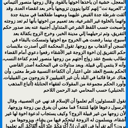
المعجل، خشية أن يأخذها اخوتها بالقوة. وقال زوجها منصور التيماني
لـ”العربية نت” إنهم كانوا ينوون تزويجها بآخر بعد انقضاء العدة. وقد
ألقت شرطة جدة القبض عليهما ومعهما طفلاهما في مدينة جدة
واتهما بالخلوة غير الشرعية، بعد تعميم من اخوتها بأنها لم تعد زوجته
وأصبحت حسب اللفظ الشرعي المتداول أجنبية عنه بعد صدور حكم
التفريق، وتم ترحيلهما إلي مدينة الخبر، وخرج الزوج بكفالة بعد
أسبوع، بينما رفضت هي الخروج مع اخوتها وتمسكت بالبقاء في
السجن أو الذهاب مع زوجها. تقول المحكمة التي أصدرت ملابسات
حكم التفريق إن اخوة الزوجة غير الأشقاء رفعوا دعوي أمام القضاء
تطالب بفسخ عقد زواج أختهم من زوجها منصور لعدم كفاءة النسب،
وأنه لا ينتمي إلي قبيلة. وبعد مداولات في المحكمة أصدر القاضي
الحكم بفسخ العقد علي اعتبار أن الكفاءة النسبية شرط معتبر، وأن
هناك عرفا قائما في البلد بأن غير القبيليين لا يتزوجون من القبيليات.
وأورد الحكم مجموعة من المقولات لفقهاء الحنابلة (أتباع المذهب
الحنبلي) حسب المحامي عبد الرحمن اللاحم.
نقول للمسئولين: ألم تعلموا أن الإسلام قد نهي عن العصبية، وقال
الرسول دعوها فإنها مُنتنة؟ فما معني أن يفرق بين زوجة وزوجها،
لأن زوجها من غير قبيلة الزوج؟ وكيف يستجاب لدعوة اخوة لها غير
أشقاء، ويسلمون له الزوجة ليتحكم فيها من يشاء، ويزوجوها من
يرون؟ ألم تقرأوا في القرآن إِنَّ أَكْرَمَكُمْ عِنْدَ اللَّهِ أَتْقَاكُمْ. ألم تعلموا