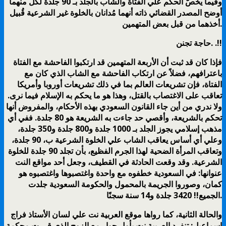
وفيما يخصّ الحكم علي الفتاة والشاب بالجلد بـ 90 جلدة لكل منهما
أوضح المصدر القضائي ذاته أنهما مُدانان بالخلوة غير الشرعية قُبيل
أخذهما من قبل بعض المتهمين.
حاجة تجنن. .!!
فإذا كان قد ثبت أن الأربعة المتهمين قد ارتكبوا الفاحشة مع الفتاة
باعترافهم، فضلاً عن ارتكاب الفاحشة مع الشاب الذي كان مع
الفتاة، فإن تشريعات العالم بما في ذلك تشريعات أوروبا وأمريكا
تعاقب على الاغتصاب بالقتل، وهذا هو ما يحكم به الإسلام فيما نرى.
ولا ندري من أين جاء القانون السعودي بهذه الأحكام، والمفروض أنها
تحكم بالشريعة، وأقصي حد جاءت به الشريعة هو 80 جلدة. ففي أي
مذهب إسلامي يجوز الجلد بـ 1000 جلدة و800 جلدة و350 جلدة،
وعلي أي أساس يعاقب الشاب علي الخلوة الشرعية ب، 90 جلدة،
وتعاقب المرأة الضحية لهذا الجرم الفظيع، بأن تجلد 90 جلدة للخلوة
الشرعية. وقد وقعت الحادثة في القطيف، وجعل أحد مواقع النت
عنوانها: في السعودية خطفوه مع واحدة واغتصبوها واغتصبوه هو
كمان، وصوروا الجريمة بالمحمول والحكومة السعودية جلدت
الجميع!! 3420 جلدة و14 سنة سجنًا.
والحالة الثانية، كما رواها موقع العربية نت علي لسان الأستاذ فراج
إسماعيل: تنفرد العربية نت بأول حوار مع الزوج الذي قررت محكمة