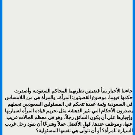
جاءتنا الأخبار بنبأ قضيتين نظرتهما المحاكم السعودية وأصدرت
حكمها فيهما. موضوع القضيتين: المرأة.. والمرأة هي من اللامساس
في السعودية وثمة عقدة تتحكم في المسئولين السعوديين تجعلهم
يصدرون الأحكام التي تثير الدهشة مثل تحريم قيادة المرأة لسيارتها
وإجبارها علي أن يكون السائق رجلاً، وهو في معظم الحالات غريب
عنها، وموظف عندها. فهل الأفضل عقلاً وشرعًا أن يقود رجل غريب
السيارة للمرأة؟ أو أن تتولّى هي نفسها المسئولية؟