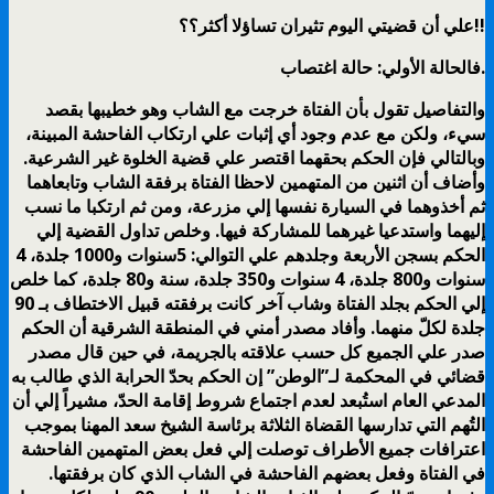
علي أن قضيتي اليوم تثيران تساؤلا أكثر؟؟!!
فالحالة الأولي: حالة اغتصاب.
والتفاصيل تقول بأن الفتاة خرجت مع الشاب وهو خطيبها بقصد
سيء، ولكن مع عدم وجود أي إثبات علي ارتكاب الفاحشة المبينة،
وبالتالي فإن الحكم بحقهما اقتصر علي قضية الخلوة غير الشرعية.
وأضاف أن اثنين من المتهمين لاحظا الفتاة برفقة الشاب وتابعاهما
ثم أخذوهما في السيارة نفسها إلي مزرعة، ومن ثم ارتكبا ما نسب
إليهما واستدعيا غيرهما للمشاركة فيها. وخلص تداول القضية إلي
الحكم بسجن الأربعة وجلدهم علي التوالي: 5سنوات و1000 جلدة، 4
سنوات و800 جلدة، 4 سنوات و350 جلدة، سنة و80 جلدة، كما خلص
إلي الحكم بجلد الفتاة وشاب آخر كانت برفقته قبيل الاختطاف بـ 90
جلدة لكلّ منهما. وأفاد مصدر أمني في المنطقة الشرقية أن الحكم
صدر علي الجميع كل حسب علاقته بالجريمة، في حين قال مصدر
قضائي في المحكمة لـ”الوطن” إن الحكم بحدّ الحرابة الذي طالب به
المدعي العام استُبعد لعدم اجتماع شروط إقامة الحدّ، مشيراً إلي أن
التُهم التي تدارسها القضاة الثلاثة برئاسة الشيخ سعد المهنا بموجب
اعترافات جميع الأطراف توصلت إلي فعل بعض المتهمين الفاحشة
في الفتاة وفعل بعضهم الفاحشة في الشاب الذي كان برفقتها.