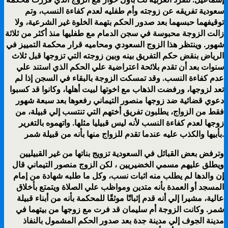
سعودية تفريقه عن زوجته وأم طفليه لعدم كفاءة النسب، وتم
توقيفهما حبسهما بعد صدور الحكم بتهمة الخلوة غير الشرعية، ولا
زالت الزوجة محبوسة في سجن الدمام مع طفليها منذ أكثر من ثلاثة
شهور. وينتظر هذا الزوج السعودي ومحاميه قرار محكمة التمييز في
الرياض بنقض حكم التفريق بينه وبين زوجته التي تزوجها قبل ثلاث
سنوات بعد أن تقدم بلائحة اعتراضية علي الحكم الذي استند علي
عدم كفاءة النسب. وقد تمسكت الزوجة بالبقاء في السجن إذا لم
تعد لزوجها، ورفضت الذهاب مع اخوتها لبيت أهلها، وكانوا قد كسبوا
دعوي قضائية ضد زوجها منصور التيماني رفعوها بعد سبعة شهور
فقط من الزواج، يطلبون تفريق أختهم التي تنتسب إلي قبيلة، من
زوجها لعدم كفاءة النسب لأنه ليس قبيليا مثلها. واتهموه بالتغرير
بأبيها والكذب عليه عندما تقدم للزواج منها بأنه من قبيلة شمر.
وترفض بعض القبائل في السعودية تزويج بناتها من غير القبيليين
ويطلق عليهم مسمي الخضيريين ، لكن الزوج منصور التيماني قال
إن والدها لم يطلب منه اثبات نسب، وكل ما طلبه شهادة من إمام
المسجد أو العمدة بأنه متدين ومواظب علي الصلاة ويتمتع بأخلاق
عالية، مشيرا إلي أنه قدم إثباتًا موثقًا للمحكمة بأنه من أبناء قبيلة
شمر. وكانت الزوجة أم سليمان قد فرت مع زوجها من بيتهما في
مدينة الجوف إلي مدينة جدة بعد صدور الحكم المشمول بالنفاذ