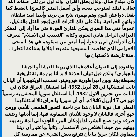
كان مبتدع ضال، وقال بخلق القرآن، وأنه أول من نفى صفات الله
تعالى، لذلك استوجب ذبحه، وأين أسفل المنبر كالنعاج! بالضبط كما
يفعل دواعش اليوم وهم يهمون بذبح من يريد، وأينما امتد سلطان
دولتهم الخرافية، بناءً على ذلك التراث الذي يُمجد القتل والتنكيل،
عموماً ففي هذا السياق يمكن للقارئ العودة متى ما أراد إلى المفكر
العراقي الراحل هادي العلوي وكتابه “التعذيب في الاسلام” ليعرف
بأن الدواعش لم يبتدعوا، إنما اتبعوا من سبقوهم في هذا المنحى
الاجرامي الذي تخلصت المسيحية منه بعد ابتلائها بشناعة التطرف
مدة تاريخية لا يُستهان بها.
وبالعودة إلى العنوان أعلاه فما الذي يربط الغيشا أو الجيشا
بالجواري؟ ولكن قبل تبيان العلاقة لا بد لنا من مقارنة تاريخية
بسيطة بيننا وبين امبراطورية هيروهيتو، فحسب الويكيبيديا أن اليابان
نالت استقلالها في 28 أبريل 1952، أما استقلال العراق فكان في
الثالث من تشرين الاول 1932، أما استقلال سوريا المحتفل به رسمياً
فهو في 17 أبريل 1946م، أي أن سوريا والعراق نالا استقلالهما
الفعلي قبل دولة اليابان هذا من ناحية التطور الطبيعي للأمم، وومن
جهةٍ أخرى فاليابان لا وجود للأديان السماوية فيها، إنما أديانها وضعية
صرفة ومن صنع البشر، لذا بإمكان المرء اللجوء الى المقارنة بيننا
وبينهم من حيث الخلاص من الاستعمار، وثانياً وباعتبار أن ديننا
سماوي فكان حريٌ بنا بأن نترفع بعض الشيء عن ممارسة كل