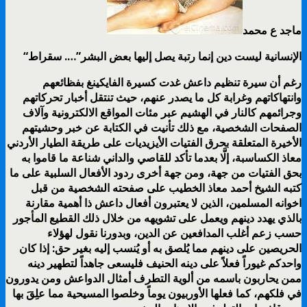
ماجد ع محمد
“الإنسانية ليست دين إنما رتبة يصل إليها بعض البشر”….
سقراط
رغم أن سيرة تنظيم داعش غدت كسيرة الفايكينغ بفظائعهم
وانتهاكاتهم وغرابة كل ما يصدر عنهم، حيث تنتقل أخبار تحركاتهم
وجرائمهم كالنار في الهشيم عبر مئات المواقع الالكترونية وآلاف
الصفحات الشخصية، مع ذلك تأنيت في الكتابة عن خبر وحشيتهم
الأخيرة المتعلقة بحرق الفتيات الأيزيديات على طريقة الطيار الأردني
معاذ الكساسبة، إلَّا بعدما تأكد للقاصي والداني شناعة ما قاموا به
بحق الفتيات من جهة، ومن جهة أخرى ردود الأفعال السلبية على ما
كتبه الشيخ أحمد معاذ الخطيب على صفحته الشخصية من قبل
اخوانه المسلمين، الذين لا يعتبرون أفعال داعش ذا أهمية مقارنة
بالذي يهدد دينهم ويعمل على تشويهه من خلال ذلك القطيع المأجور
حسب زعم أغلب المدافعين عن الدين، وبدورنا نقول لهؤلاء
الحريصين على دينهم مما يُلصق به أو يُنسب إليه بغير حق: إذا كان
واحدكم غيوراً فعلاً على دينه الحنيف فليسعى جاهداً لتطهير دينه
ممن يحاربون باسمه من ألوية التطرف أمثال الدواعش ومن يدورون
في فلكهم، كما فعلها الأوربيون يوماً وخلصوا المسيحية مما علِقَ بها