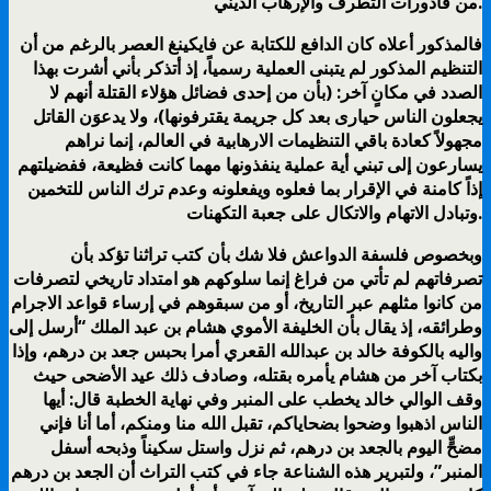
من قاذورات التطرف والإرهاب الديني.
فالمذكور أعلاه كان الدافع للكتابة عن فايكينغ العصر بالرغم من أن
التنظيم المذكور لم يتبنى العملية رسمياً، إذ أتذكر بأني أشرت بهذا
الصدد في مكانٍ آخر: (بأن من إحدى فضائل هؤلاء القتلة أنهم لا
يجعلون الناس حيارى بعد كل جريمة يقترفونها)، ولا يدعوَن القاتل
مجهولاً كعادة باقي التنظيمات الارهابية في العالم، إنما نراهم
يسارعون إلى تبني أية عملية ينفذونها مهما كانت فظيعة، ففضيلتهم
إذاً كامنة في الإقرار بما فعلوه ويفعلونه وعدم ترك الناس للتخمين
وتبادل الاتهام والاتكال على جعبة التكهنات.
وبخصوص فلسفة الدواعش فلا شك بأن كتب تراثنا تؤكد بأن
تصرفاتهم لم تأتي من فراغ إنما سلوكهم هو امتداد تاريخي لتصرفات
من كانوا مثلهم عبر التاريخ، أو من سبقوهم في إرساء قواعد الاجرام
وطرائقه، إذ يقال بأن الخليفة الأموي هشام بن عبد الملك “أرسل إلى
واليه بالكوفة خالد بن عبدالله القعري أمرا بحبس جعد بن درهم، وإذا
بكتاب آخر من هشام يأمره بقتله، وصادف ذلك عيد الأضحى حيث
وقف الوالي خالد يخطب على المنبر وفي نهاية الخطبة قال: أيها
الناس اذهبوا وضحوا بضحاياكم، تقبل الله منا ومنكم، أما أنا فإني
مضحٍّ اليوم بالجعد بن درهم، ثم نزل واستل سكيناً وذبحه أسفل
المنبر”، ولتبرير هذه الشناعة جاء في كتب التراث أن الجعد بن درهم