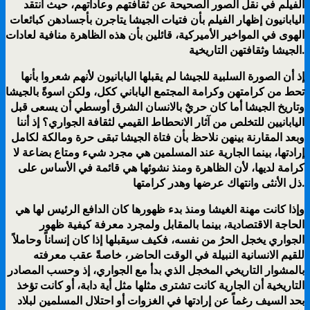
الفيلم في نقل الصور الصحيحة عن ثقافتهم وعاداتهم، حيث انتقد
اليابانيون إظهار الفيلم بأن فتيات الجيشا يتاجرن بأجسادهن كبائعات
الهوى في المواخير الأميركية، قائلين بأن هذه الظاهرة منافية لعادات
الجيشا وثقافتهن التاريخية.
إذ أن الصورة السلبية للجيشا لم يقبلها اليابانيون لأنهم شعروا بأنها
تحط من كرامتهن وكرامة المجتمع الياباني ككل، ولكن اسوةً بالجيشا
وتاريخ الجيشا أما كان حريٌ بالانسان الشرق أوسطي أن يسعى قبل
اليابانيين للتخلص من آثار الانحطاط القيمي لثقافة الجواري؟ إذ أننا
وبعد المقارنة بينهن نلاحظ بأن فتاة الجيشا تبقى حرة ومالكة لكامل
إرادتها، بينما الجارية عند المسلمين هي مجرد شيء ومتاع بضاعة لا
كرامة لديها، لأن الظاهرة ومنذ نشوئها هي قائمة في الأساس على
ذل الأنثى وانتهاك عرضها وهدر كرامتها.
وإذا كانت مهنة الغيشا ومنذ بدء ظهورها كان الدافع الرئيس لها هي
الحاجة الاقتصادية، بينما بالمقابل ولمجرد معرفة كيفية ظهور
الجواري يخجل الحرُ من نفسه، فكيف سيقبلها إذا كان إنساناً وحاملاً
للقيم الانسانية النبيلة في الوقت الحاضر، خاصةً عقب معرفته
بالمشوار التاريخي المخجل الذي بدأ مع الجواري، إذ وحسب المصادر
التاريخية أن الجارية كانت تشترى مثلها مثل أية دابة، أو كانت تؤخذ
بحد السيف رغماً عن إرادتها في الغزوات أو احتلال المسلمين لبلاد