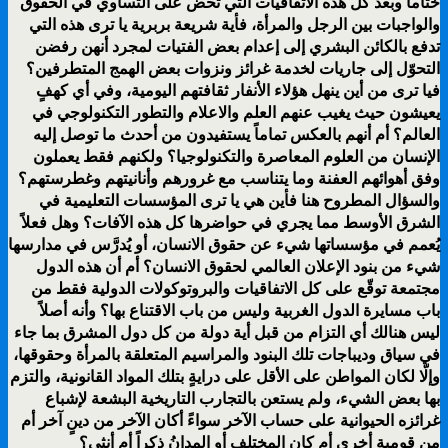
ختاماً وبعد كل هذه الاتفاقيات التي تحض على التساوي في الحقوق
والواجبات بين الرجل والمرأة، فأية شريعة بربرية يا ترى هذه التي
تدفع بالكائن البشري إلى إعدام بعض الفتيات لمجرد أنهن رفضن
التحوّل إلى جاريات لخدمة غرائز ونزوات بعض الهمج المتطرفين؟
فيا ترى من أين ينهل هؤلاء الأنفار ثقافتهم اليومية، وفي أي كهفٍ
يعيشون حيث يغيب عنهم العلم والاعلام والتطور التكنولوجي في
العالم؟ أم أنهم بالعكس تماماً يستفيدون من أحدث ما توصل إليه
الإنسان من العلوم المعاصرة والتكنولوجيا؟ ولكنهم فقط يعملون
وفق أهوائهم العفنة وما يتناسب مع غرورهم وأنانيتهم وغطرستهم؟
والسؤال المطروح هنا فأين هي يا ترى المؤسسات التعليمية في
الشرق الأوسط مما يجري في حواضرها كل هذه الآفات؟ وهل فعلاً
يُعمم في مؤسساتها شيء عن حقوق الانسان، أو يُدرَّس في مدارسها
شيء من بنود الإعلان العالمي لحقوق الانسان؟ أم أن هذه الدول
مجتمعة توقّع على كل الاتفاقيات والبروتوكولات الدولية فقط من
باب مسايرة الدول الغربية وليس من باب الاقتناع بها؟ وأنه أصلاً
ليس هنالك أي التزام من قبل أية دولة من كل دول المشرق بما جاء
في سياق وديباجات تلك البنود والمراسيم المتعلقة بالمرأة وحقوقها،
وإلّا لكان المواطن على الأقل على درايةٍ بتلك المواد القانونية، والتزم
بها بعض الشيء، ولم يستعن بالتجارب التاريخية البشعة لإشباع
غرائزه الحيوانية على حساب الآخر سواءً أكان الآخر من دينٍ آخر أم
من قومية أخرى أم كان المختلف أو المدانُ ذكراً أم أنثى؟