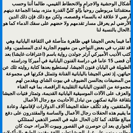
أشكال الوحشية والاجرام والانحطاط القيمي، طالما أننا وحسب
معتقداتنا مربوطين روحياً بإلهٍ كليِّ القدرة منزه، بينما الجماعة دينهم
أرضي لا علاقة له بالسماء وقصصه، ولكن مع ذلك فإن ذلك الدين
الأرضي لم يعرقل مسار تقدمهم ولا حضهم على سفك الدماء كما هو
الحال بالنسبة لنا!.
أما فيما يخص الجيشا فهي ظاهرة متأصلة في الثقافة اليابانية وهي
قد تقترب في بعض النواحي من مفهوم الجارية لدى المسلمين، وقد
كتب الأديب الأميركي آرثر جولدن رواية باسم (اعترافات غايشا) بعد
أن قضى 15 عاما في دراسة الفنون اليابانية في أميركا ودراسته
الطويلة في اليابان فنون الجيشا، ليستطيع بعدها كتابة روايته تلك عن
حياتهن، إذ تعني الجيشا باليابانية الفنانة وتتمثل فكرتها في مجموعة
من المضيفات يجالسن الضيوف في بيوت الشاي ويقدمن لهم
مجموعة من الفنون اليابانية التقليدية الراقصة، بما فيه الغناء
والعزف على الآلات الموسيقية اليابانية القديمة، وتمتاز فتيات الجيشا
بثقافة عالية تمكنهن من تبادل الأحاديث مع رجال الأعمال
والمثقفين، وقد تكُلف حفلة الجيشا آلاف الدولارات لإقامتها، وعادة
ما يقيم هذه الحفلات رجال الأعمال والساسة والمقتدرون على دفع
مبالغ طائلة، كما كان الحال عليه في العصر الذهبي لممتلكي
الجواري بعد أن حوصرن في القصور وبيوت الأمراء، حيث كان
مطلوب منهن على غرار الجيشا تعليم اللغة وفنون الطبخ والمأكولات