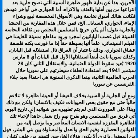
الآخرين، هذا عن بداية ظهور ظاهرة السبية التي تصبح جارية بعد
انتزاعها من بين أهلها بالعنف والاكراه، أما الجواري في آواخر عهدهن
فكانت هنالك أسوق نخاسة وهي الأسواق المخصصة لبيع وشراء
الإماء، الجواري، السبايا… الخ، فمن خلال هذه المقارنة بين الجيشا
والجارية نقول: ألم يكن حريٌ بالمسلمين التخلص من ثقافة النخاسة
القميئة قبل غضب اليابانيين لمجرد ورود مقاطع مسيئة للغايشا في
الفيلم السينمائي، علماً أنها بسيطة حقاً إذا ما قورنت بكنه فلسفة
عشاق الجواري، وذلك باعتبار أن العراق نال استقلاله قبل اليابان،
وكذلك سوريا نالت أيضاً استقلالها الأول قبل اليابان أي 8 مارس
1920 بُعيد سقوط الدولة العثمانية، والاستقلال الثاني كان 28
سبتمبر 1941 بعد استعادة الحلفاء سيطرتهم على سوريا خلال
الحرب العالمية الثانية، بينما الذكرى السنوية هي احتفاءٌ بعيد جلاء
الفرنسيين عن سوريا.
ومع أن الجارية أو السبية بخلاف الغيشا أو الجيشا ظاهرة لا تتلاءم
حالياً حتى مع حقوق بعض الحيوانات فكيف بالانسان! ولكن مع ذلك
وبناءً على الموروث الذي لم يتم تطهيره من شوائبه إلى تاريخ اليوم،
أتي فريق من المسلمين وهو بفرحٍ نهمٍ راح يعمل جاهداً لإحياء تلك
الظاهرة المقززة لنفسية الانسان المعاصر وما توصل إليه من
القوانين الحضارية وقيم الحق والعدل والمساواة بين بني البشر، فهل
من المعقول يا ترى ألا يكون هؤلاء الخارجين لتوهم من خلف كثبان