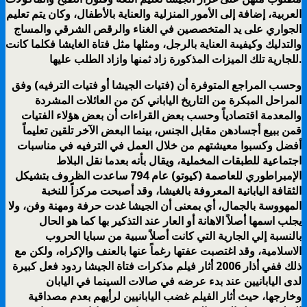
العربية، إضافة إلى الأمور المنزلية والعناية بالأطفال، وكان يتم تعليم
الجواري على يد المتخصصين في الغناء والرقص الشرقي والمساج
والتدليك وكيفيىة العناية بالرجل، ومثلها مثل فتاة الغايشا فكلما كانت
للجارية تلك الميزات المذكورة زاد ثمنها وازاد الطلب عليها.
وحسب المراجع المتوفرة أن (فتيات الجيشا أو فتيات الترفيه) وفق
المراحل المبكرة من التاريخ الياباني كنَ من العائلات المشردة
والمعدمة اقتصادياً وحسب بعض القراءات أن بعض هؤلاء الفتيات
قمن ببيع أجسادهن مقابل الجنس، بينما البعض الآخر تلقين تعليماً
أفضل وكسبوا معيشتهم من خلال العمل في الترفيه في مناسبات
اجتماعية للطبقات المخملية، ويقال بأنه بعدما نقل البلاط
الإمبراطوري للعاصمة (كيوتو) عام 794 ساعدت الظروف بتشيكل
الثقافة اليابانية المعروفة بالغيشا، وقد أصبحت مركزاً للنخبة
المهووسة بالجمال، أي بمعنى أن الجيشا غدت حرفة ومهنة وفن، ولا
يجلب اسمها أصلاً الاهانة أو العار عند التذكير بها كما هو الحال
بالنسبة إلي الجارية التي كانت أصلاً سبية من سبايا الحروب
الاسلامية، وقد اغتصبت عفتها رغماً عنها بالعنف والإكراه، ولكن مع
ذلك ففي أذار 2006 أثار فيلم مذكرات فتاة الجيشا ردود فعل كبيرة
لدى اليابانيين عند بدء عرضه في صالات السينما في اليابان
وخارجها، حيث أثار الفيلم غضب اليابانيين لرأيهم بعدم مصداقية