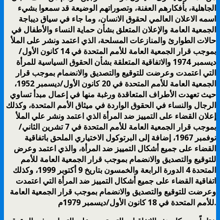
الجاهلية، بأفكارهم العفنة، وتصوراتهم الوضيعة قد سمعوا بشيء
اسمه الاعلان العالمي لحقوق الانسان، وما جاء في سياق ديباجة
الجمعية العامة والإعلان المتعلق بشأن حماية النساء والأطفال في
حالات الطوارئ والمنازعات المسلحة، الذي اعتمد ونشر على الملأ
بموجب قرار الجمعية العامة للأمم المتحدة في 14 كانون الأول/
ديسمبر 1974 والاتفاقية المتعلقة بشأن الحقوق السياسية للمرأة
التي اعتمدت وعرضت للتوقيع والتصديق والانضمام بموجب قرار
الجمعية العامة للأمم المتحدة في 20 كانون الأول/ديسمبر 1952،
حيث تعهدت الأطراف المتعاقدة ورغبة منها في إعمال مبدأ تساوي
الرجال والنساء في الحقوق الواردة في ميثاق الأمم المتحدة، وكذلك
إعلان القضاء على التمييز ضد المرأة الذي اعتمد ونشر علي الملأ
بموجب قرار الجمعية العامة للأمم المتحدة في 7 تشرين الثاني/
نوفمبر 1967، إضافة إلى البرتوكول الاختياري الملحق باتفاقية
القضاء على جميع أشكال التمييز ضد المرأة، والذي اعتمد وعرض
للتوقيع والتصديق والانضمام بموجب قرار الجمعية العامة للأمم
المتحدة 4 الدورة الرابعة والخمسون بتاريخ 9 أكتوبر 1999، وكذلك
اتفاقية القضاء على جميع أشكال التمييز ضد المرأة التي اعتمدت
وعرضت للتوقيع والتصديق والانضمام بموجب قرار الجمعية العامة
للأمم المتحدة في 18 كانون الأول/ديسمبر 1979م.