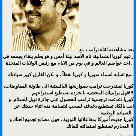
بعد مشاهدته لقاء ترامب مع
زعيم كوريا الشمالية، نام الاسد ليلة أمس و هو يحلم بلقاء يجمعه في
احد عواصم العالم و في يوم من الايام مع رئيس الولايات المتحدة ..
مع تشابه اسماء سوريا و كوريا لفظاً ، و لكن الفارق كبير سيادتك..
كوريا استدرجت ترامب بصواريخها البالستية الى طاولة المفاوضات،
فهل براميلك المحشية بالخردة تستطيع استدراجهم!!!
كوريا دغدغت نرجسية ترامب للحصول على جائزة نوبل للسلام، و
انت بالكاد تستطيع دغدغته لسحب ابتسامة منه اثناء حديثك عن
السيادة الوطنية..
كوريا جذبت أميركا بمفاعلاتها النووية ، فهل مصانع تجميع العلك و
المحارم تستطيع استمالته للقائك !!