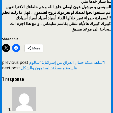
يا بشار خدها مني..
السيسي و ميشيل عون اوطى خلق الله و هم حلفاءك الافتراضيين
عم يستحوا يجوا لعندك او يعزموك تروح لعندهون ، فهل ما زلت تحلم
بسجادة حمراء تعبر خلالها للقاء أسياد أسياد أسياد أسيادك!!!
كبيرك كبيرك هالأيام تلتقي بقاسم سليماني ، و مع هذا اجزم انك
بحاجة الى موعد مسبق..
Share this:
More
شاهد ملكة جمال العراق من إسرائيل: "شالوم"!
previous post
فلسفة مبسطة: المضمون والشكل
next post
1 response