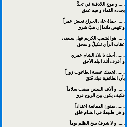
و موج اللاذقية في تحدٍّ……
يجدده الفداء و فيه عمق
حماةُ على الجراح تعيش عمراً ……
و تنهض دائما إن هبَّ شرق
هو الشعب الكريم فهل سيبقى ……
عقاب الرأي تنكيلٌ و سحق
أحبك يا بلاد الشام عمري …….
و أعرف أنك البلد الأحق
تُخيفك عصبة الطاغوت زوراً …….
بأن الطائفية فيك فَتقُ
و آلاف السنين مضت سلاماً ……
فكيف يكون بين الروح فرق
يمنون الممانعة اعتداداً …….
و هي طبيعةٌ في الشام خلق
و لا شرفٌ يبيح الظلم يوماً ……