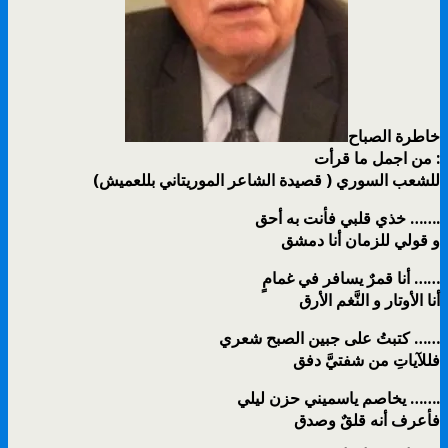
خاطرة الصباح
من اجمل ما قرأت :
(قصيدة الشاعر الموريتاني بللعميش ) للشعب السوري
خذي قلبي فأنت به أحق …….
و قولي للزمان أنا دمشق
أنا قمرٌ يسافر في غمامٍ ……
أنا الأوتار و النَّغم الأرق
كتبتُ على جبين الصبح شعري ……
فللآياتِ من شفتيَّ دفق
يخاصم ياسميني حزن ليلي …….
فأعرف أنه قلقٌ وصدق