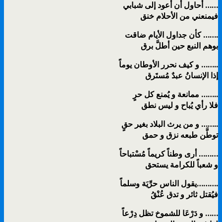
أحاول أن أعود إلى شبابي ……
فيمنعني من الأحلام خنق
كأن جداول الأيام ضاقت …….
بوهم النبع حين أطلَّ برق
و كيف نحرر الأوطان يوماً ……..
إذا الإنسانُ عبدٌ مُستَرق
ممانعة و يُمنع كل حرٍ ……..
فلا رأي يُباح و ليس نطق
و من يرث البلاد بغير حقٍ ……..
توطَّن طبعه نزق و حمق
أرى وطناً كريماً مُسْتباحاً ………
و شعباً للكرامة يستحق
يقول الناس حرِّيَة وسلماً……….
فيُقتل ثائر و تدق عُنْقُ
و دَرْعَا للشموخ تظل دِرْعاً ……