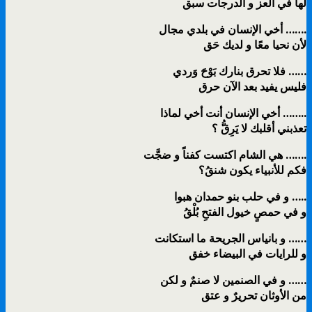
لها في العز و الدرجات سبق
أخي الإنسان في بلدي مجال …….
لأن نحيا معًا و لديك حَق
فلا تحرق بنارك بَوْحَ وَردي ……
فليس يفيد بعد الآن حرق
أخي الإنسان أنت أخي لماذا ……..
تعذبني أقلبك لا يَرِقُّ ؟
هي الشام اكتست كفناً و ضجَّت …….
فكم للأنبياء يكون شنقُ؟
و في حلب بنو حمدان هبوا …..
و في حمصٍ خيول الفتحِ بُلْقُ
و بانياس الجريحة ما استكانت ……
و للرايات في البيضاء خفق
و في الصنمين لا صنمٌ و لكن ……
من الأوثان تحريرٌ و عتق