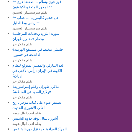
** فوز عون وسلام … صفعة أخرى
لمحور المتعة والكبتاغون **
بقلم سرسبيندار السندي
** هل جحيم كاليفورنيا … عقاب
رباني وما الدليل **
بقلم سرسبيندار السندي
#سورية الثورة وتحديات المرحلة..
وخطر #ملالي_طهران
بقلم مفكر حر
#خامنئي يتخبط في مستنقع الهزيمة
الفاضحة في #سوريا
بقلم مفكر حر
العد التنازلي والمصير المتوقع لنظام
الكهنة في #إيران؛ رأس الأفعى في
إيران؟
بقلم مفكر حر
#ملالي_طهران وحُلم إمبراطورية
#ولاية_الفقيه في المنطقة؟
بقلم مفكر حر
بصيص ضوء على كتاب موجز تاريخ
الأدب الآشوري الحديث
بقلم آدم دانيال هومه
آشور بانيبال يوقد جذوة الشمس
بقلم آدم دانيال هومه
المرأة العراقية لا يختزل دورها بثلة من