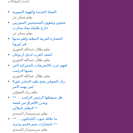
أحدث المقالات
العملة الجديدة والهوية السورية
بقلم مفكر حر
شجون وشؤون المسيحيين السوريين
خارج طاولة معاذ محارب
بقلم مفكر حر
الحضارة العربية النبطية واهم مدنها
في اوروبا
بقلم طلال عبدالله الخوري
كشف الغرب لدجل أردوغان
بقلم طلال عبدالله الخوري
لفهم حرب #التعريفات_الجمركية التي
يشنها #ترامب
بقلم طلال عبدالله الخوري
#زياد_الصوفي يفتح ملف #سامر_فوز
لمن يهمه الامر
بقلم زياد الصوفي
** هَل سيفعلها الرئيس #ترامب …
ويحرر #العراق من قبضة
#نظام_الملالي **
بقلم سرسبيندار السندي
** ما علاقة حبوب الكبتاغون …
بانتصارات نعيم قاسم وحزبه **
بقلم سرسبيندار السندي