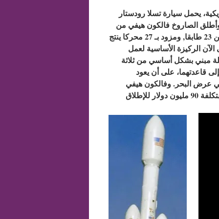
كية، يحمل سيارة تسلا رودستار
 وأطلق الصاروخ فالكون هيفي من
مركز كينيدي للفضاء بعد ظهر الثلاثاء, ويعادل طوله مبنى مكونا من 23 طابقا, ومزود بـ 27 محركا ينتج
 محرك فالكون-9 الذي يعتبر حتى الآن الركيزة الأساسية لعمل
لة مبني بشكل أساسي من ثلاثة
 منها إلى قاعدتهما، على أن يعود
دته العائمة على بعد نحو 500 كيلومتر في عرض البحر.​ وفالكون هيفي