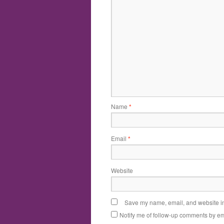
Name
*
Email
*
Website
Save my name, email, and website in 
Notify me of follow-up comments by em