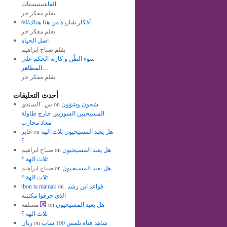
الفاشينيستات
بقلم مفكر حر
أفكار شاردة من هنا هناك/60
بقلم مفكر حر
اصل الحياة
بقلم صباح ابراهيم
سوء الظّن و كارثة الحكم على
المظاهر…
بقلم مفكر حر
أحدث التعليقات
شجون وشؤون
on
س . السندي
المسيحيين السوريين خارج طاولة
معاذ محارب
هل يعبد المسيحيون ثلاث الهة
on
جابر
؟
هل يعبد المسيحيون
on
صباح ابراهيم
ثلاث الهة ؟
هل يعبد المسيحيون
on
صباح ابراهيم
ثلاث الهة ؟
قواعد ابن رشد
on
tbon ta mamak
الذي حرقوا مكتبنه
هل يعبد المسيحيون
on
مسلمة
ثلاث الهة ؟
شاهد فتاة تلمس 100 شاب
on
ريان