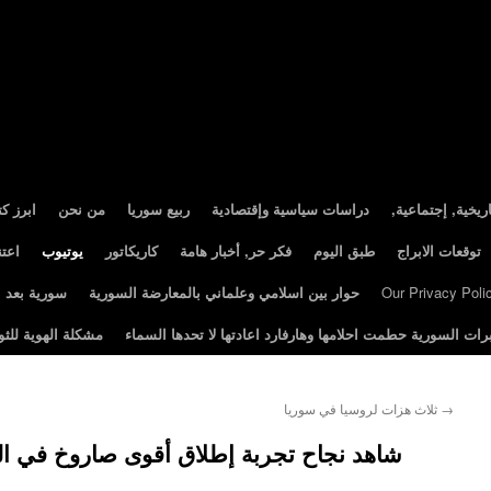
ريخية, إجتماعية
دراسات سياسية وإقتصادية
ربيع سوريا
من نحن
ابرز ك
توقعات الابراج
طبق اليوم
فكر حر, أخبار هامة
كاريكاتور
يوتيوب
اعت
Our Privacy Poli
حوار بين اسلامي وعلماني بالمعارضة السورية
سورية بعد الثور
رات السورية حطمت احلامها وهارفارد اعادتها لا تحدها السماء
مشكلة الهوية للثو
→
ثلاث هزات لروسيا في سوريا
شاهد نجاح تجربة إطلاق أقوى صاروخ في ال