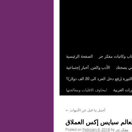
تاب وكاتبات مفكر حر
الصفحة الرئيسية
ني بصحتك
الأدب والفن, أخبار إجتماعية
ة (رفع دخل الفرد الى 20 الف دولار)؟
رات العربية
مخاوف الاقليات ومعالجتها!
أجمل ما قيل عن الأمهات
←
عالم سبايس إكس العملاق
مفكر حر
by
February 6, 2018
Posted on