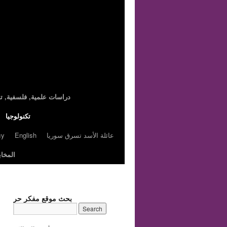
,دراسات علمية, فلسفية, تا
تكنولوجيا
عائلة الأسد تسرق سوريا
English
cy
المخاب
بحث موقع مفكر حر