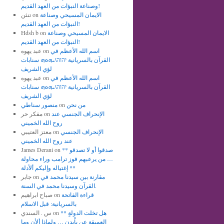
وصناعة النبؤات من العهد القديم!
الايمان المسيحي وصناعة
on
تنثن
النبؤات من العهد القديم!
الايمان المسيحي وصناعة
on
Hdsh b
النبؤات من العهد القديم!
اسم الله الأعظم في
on
عبد يهوه
القرآن بالسريانية יהוה\ܝܗܘܗ سنابات
لؤي الشريف
اسم الله الأعظم في
on
عبد يهوه
القرآن بالسريانية יהוה\ܝܗܘܗ سنابات
لؤي الشريف
من نحن
on
منصور سناطي
الإنحراف الجنسي عند
on
مفكر حر
روح الله الخميني
الإنحراف الجنسي
on
معتز العتيبي
عند روح الله الخميني
** صدقوا أو لا تصدقو
on
James Derani
… من يرعبهم فوز ترامب وراء محاولة
إغتياله وإليكم ألأدلة **
مقارنة بين سيدنا محمد في
on
جابر
القرآن وسيدنا محمد في السنة.
قراءة الفاتحة
on
صباح ابراهيم
بالسريانية: قبل الاسلام
** هل تخلت الدولةٍ
on
س . السندي
العميقة عن باْيدن … ولماذا ألأن وما