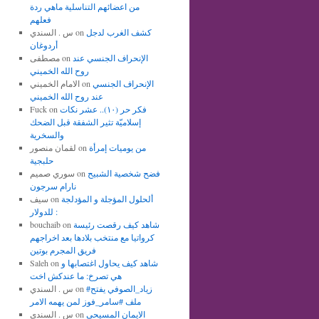
من اعضائهم التناسلية ماهي ردة
فعلهم
كشف الغرب لدجل
on
س . السندي
أردوغان
الإنحراف الجنسي عند
on
مصطفى
روح الله الخميني
الإنحراف الجنسي
on
الامام الخميني
عند روح الله الخميني
فكر حر (١٠).. عشر نكات
on
Fuck
إسلاميّة تثير الشفقة قبل الضحك
والسخرية
من يوميات إمرأة
on
لقمان منصور
حلبجية
فضح شخصية الشبيح
on
سوري صميم
نارام سرجون
ألحلول المؤجلة و المؤدلجة
on
سيف
للدولار :
شاهد كيف رقصت رئيسة
on
bouchaib
كرواتيا مع منتخب بلادها بعد اخراجهم
فريق المجرم بوتين
شاهد كيف يحاول اغتصابها و
on
Saleh
هي تصرخ: ما عندكش اخت
#زياد_الصوفي يفتح
on
س . السندي
ملف #سامر_فوز لمن يهمه الامر
الايمان المسيحي
on
س . السندي