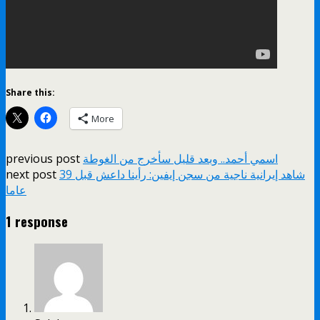
Share this:
More
previous post
اسمي أحمد.. وبعد قليل سأخرج من الغوطة
next post
شاهد إيرانية ناجية من سجن إيفين: رأينا داعش قبل 39
عاما
1 response