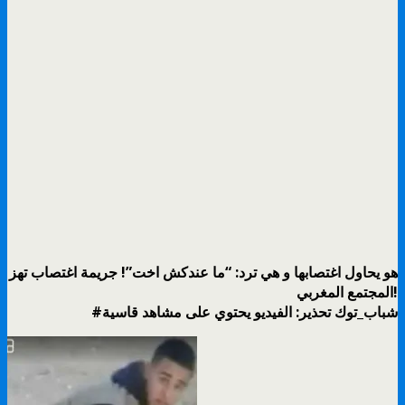
هو يحاول اغتصابها و هي ترد: “ما عندكش اخت”! جريمة اغتصاب تهز
المجتمع المغربي!
#شباب_توك تحذير: الفيديو يحتوي على مشاهد قاسية