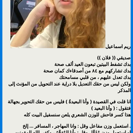
ريم اسماعيل
صديقي (( فلان ))
بدك تشفط البيتين تبعون العيد ألف صحة
بدك تشاركهم مع ٨٤ من أصدقاءك كمان صحة
بدك تعدل عليهم ، من قلبي مسامحتك
ولكن ليس من حقك التعديل بلا دراية عند التحويل من المؤنث إلى
المذكر
انا قلت في القصيدة ( وأنا البعيدةُ ) فليس من حقك التحوير بجهالة
فتقول : ( وأنا البعيد )
هذا كسر فاحش للوزن الشعري يلعن سنسفيل البيت كله
استعمل وزن مفاعل وقل : وانا المهاجر ، المسافر … إلخ .
او استعمل وزن مُفَعَّل وقل : وأنا المُهَجَّرُ ، وكفى الله المؤمنين