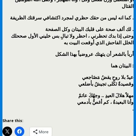
القتال
كما انه ليس من حقك حظري لمجرد اكتشافي سرقتك الظريفة .
لك ألف صحة على قلبك البيتان وكل الصفحة .
وحتى إذا بدك تحظرني ، احظر ولا تبالِ بس خليني الأول صححلك
الخلل الفاحش الذي أوقعت البيت به
أربأ بالشعر أن يتهتك عروضياً بهذا الشكل
البيتان هما :
عيدٌ بلا روحٍ يقضُ مَضَاجعي
وقصيدةٌ ثكلى تجيشُ بأضلعي
مهلاً هلالَ العيدِ .. وجهُكَ عاتمٌ
وأنا البعيدةُ ، كم أغصُّ بأدمعي
.
Share this:
More