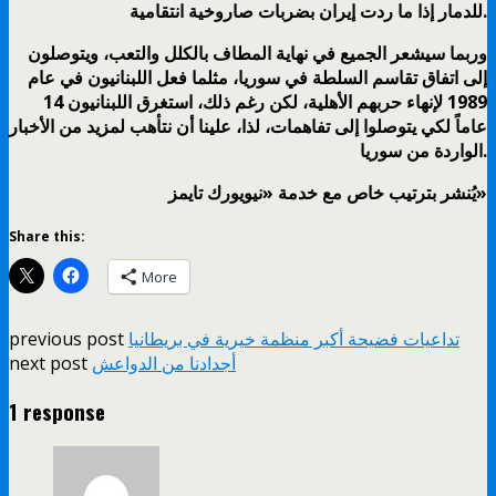
للدمار إذا ما ردت إيران بضربات صاروخية انتقامية.
وربما سيشعر الجميع في نهاية المطاف بالكلل والتعب، ويتوصلون
إلى اتفاق تقاسم السلطة في سوريا، مثلما فعل اللبنانيون في عام
1989 لإنهاء حربهم الأهلية، لكن رغم ذلك، استغرق اللبنانيون 14
عاماً لكي يتوصلوا إلى تفاهمات، لذا، علينا أن نتأهب لمزيد من الأخبار
الواردة من سوريا.
يُنشر بترتيب خاص مع خدمة «نيويورك تايمز»
Share this:
More
تداعيات فضيحة أكبر منظمة خيرية في بريطانيا
previous post
أجدادنا من الدواعش
next post
1 response