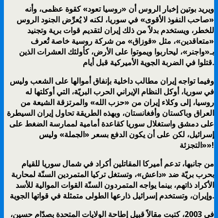
ويريد بوتين إخبار الروس أن «روسيا تعود» كقوة عظمى، وأنه
«صاحب النفوذ الأقوى» في سوريا، لكنه لا يُعرِّض الجنود الروس
للخطر، ويستخدم بدلاً من ذلك إيران لتقديم قوات برية وتجنيد
«متعاقدين»، مثل «قوزاق» من شركة روسية خاصة تُعرف
بـ«واجنر»، ليحاربوا ويموتوا على الأرض، كأولئك العشرات الذين
قتلوا في الضربة الجوية الأميركية قبل أيام.
وفيما تواجه إيران مطالب داخلية بإنفاق أموالها على الشعب وليس
في سوريا، أوكل النظام الإيراني الحرب البريّة، التي أوكلتها له
روسيا، إلى وكلاء إيران من «حزب الله» والمرتزقة الشيعة من
العراق وباكستان وأفغانستان، وبهذه الطريقة تحاول إيران السيطرة
على دمشق واستغلال سوريا كقاعدة أمامية لممارسة الضغط على
إسرائيل، لكن على أن يكون الدفع بسعر «الجملة» وليس
«التجزئة»!
من جانبها، تدعم أميركا المقاتلين أكراد في شمال سوريا للقيام
بحرب بريّة ضد «داعش»، وتستغل تركيا المتمردين السنّة لمحاربة
الأكراد ذاتهم، بينما يواجه المتمردون السنّة القوات الموالية للأسد
وإيران، وتستخدم إسرائيل ذارعها الطولى متمثلة في قواتها الجوية.
في 2003، كتبت مقالاً قبيل إطاحة الولايات المتحدة بصدّام حسين،