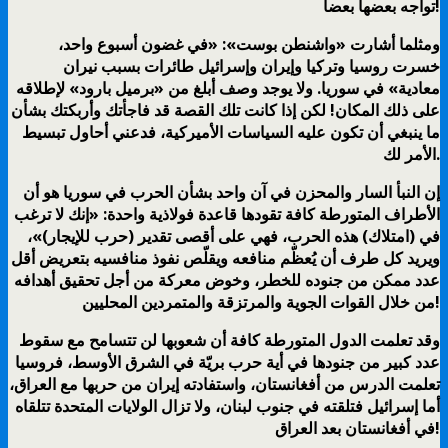
تواجه بعضها بعضاً!
ومثلما أشارت «واشنطن بوست»: «في غضون أسبوع واحد،
خسرت روسيا وتركيا وإيران وإسرائيل طائرات بسبب نيران
معادية» في سوريا. ولا يوجد وصف أبلغ من «برميل بارود» لإطلاقه
على ذلك المكان! لكن إذا كانت تلك القصة قد فاجأتك وأربكتك بشأن
ما ينبغي أن تكون عليه السياسات الأميركية، فدعني أحاول تبسيط
الأمر لك.
إن النبأ السار والمحزن في آن واحد بشأن الحرب في سوريا هو أن
الأطراف المتورطة كافة تقودها قاعدة فولاذية واحدة: «إنك لا ترغب
في (امتلاك) هذه الحرب، فهي على أقصى تقدير (حرب للإيجار)»،
ويريد كل طرف أن يُعظّم منافعه ويقلّص نفوذ منافسيه بتعريض أقل
عدد ممكن من جنوده للخطر، وخوض معركة من أجل تحقيق أهدافه
من خلال القوات الجوية والمرتزقة والمتمردين المحليين!
وقد تعلمت الدول المتورطة كافة أن شعوبها لن تتسامح مع سقوط
عدد كبير من جنودها في أية حرب بريّة في الشرق الأوسط، فروسيا
تعلمت الدرس من أفغانستان، واستفادته إيران من حربها مع العراق،
أما إسرائيل فتلقته في جنوب لبنان، ولا تزال الولايات المتحدة تتلقاه
في أفغانستان بعد العراق!