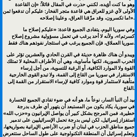
وهو ما كنت أؤيده، لكنني حذرت في المقال قائلاً: «إن القاعدة
الأولى لأي غزو للعراق هي قاعدة متجر الفخار: عليكم أن تدفعوا ثمن
ما تكسرون، وقد مزّقنا العراق، وعلينا إصلاحه!».
وفي سوريا اليوم، يتفادى الجميع قاعدة: «عليكم إصلاح ما
كسرتم!»، ولأنه لا أحد يرغب في تحمل مسؤولية مشروع إصلاح
سوريا العملاق، فإن الجميع يرغب في استئجار نفوذهم هناك فقط.
ويبدو أن هناك ظاهرة حديثة في القرن الحادي والعشرين تؤثر على
الحرب السورية، لكنها مأساوية، وهي أن الأطراف المحلية لا تمتلك
القوة ولا الموارد الكافية، أو الرغبة للتسوية، من أجل إرساء
الاستقرار في سوريا من القاع إلى القمة، ولا تبدو القوى الخارجية
متأهبة لاستثمار قوة وموارد كافية لإرساء الاستقرار من القمة إلى
القاع.
بيد أن النبأ السار، نوعاً ما، هو أنه في ضوء تفادي الجميع للخسارة
في سوريا، يكاد يكون من المستبعد أن يتهور أي طرف بدرجة
خطيرة، فمن المرجح بشكل كبير أن يواصل الإيرانيون و«حزب الله»
استفزاز إسرائيل، لكن ليس بدرجة تحمل الإسرائيليين على تدمير
جميع مناطق الحزب في لبنان أو ضرب الأراضي الإيرانية بصواريخها،
وتعلم إسرائيل أن المنطقة التكنولوجية على طول الساحل ستتعرض