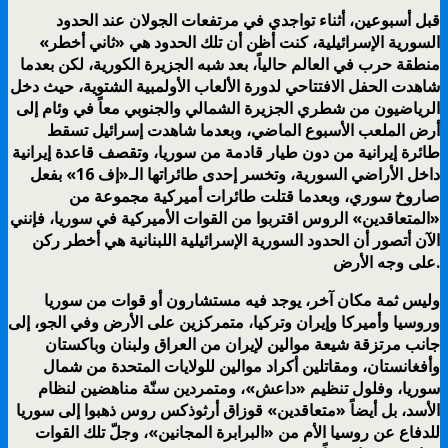
قبل أسبوعين، أثناء تواجدي في مرتفعات الجولان عند الحدود
السورية الإسرائيلية، كنت أظن أن تلك الحدود هي «ثاني أخطر»
منطقة حرب في العالم حالياً، بعد شبه الجزيرة الكورية، لكن بعدما
شاهدت الحفل الافتتاحي لدورة الألعاب الأولمبية الشتوية، حيث دخل
الرياضيون من شطري الجزيرة الشمالي والجنوبي معاً في وئام إلى
أرض الملعب الأسبوع الماضي، وبعدما شاهدت إسرائيل تسقط
طائرة إيرانية من دون طيار قادمة من سوريا، وتقصف قاعدة إيرانية
داخل الأراضي السورية، وتخسر إحدى طائراتها الـ«إف 16» بفعل
صاروخ سوري، وبعدما قتلت طائرات أميركية مجموعة من
«المتعاقدين» الروس اقتربوا من القوات الأميركية في سوريا، فإنني
الآن أتصور أن الحدود السورية الإسرائيلية اللبنانية هي أخطر ركن
على وجه الأرض.
وليس ثمة مكان آخر، يوجد فيه مستشارون أو قوات من سوريا
وروسيا وأميركا وإيران وتركيا، متمركزين على الأرض وفي الجو، إلى
جانب مرتزقة شيعة موالين لإيران من العراق ولبنان وباكستان
وأفغانستان، ومقاتلين أكراد موالين للولايات المتحدة من شمال
سوريا، وفلول تنظيم «داعش»، ومتمردين سنّة مناهضين لنظام
الأسد، بل أيضاً «متعاقدين» قوزاق أرثوذكس روس ذهبوا إلى سوريا
للدفاع عن روسيا الأم من «البرابرة المجانين»، وجلّ تلك القوات