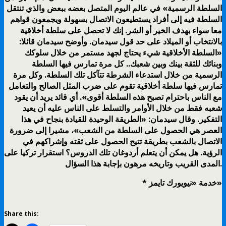
السلطة الرسمية» في عالم اليوم المتصل بعضه ببعض والذي تنتقل
السلطة فيه إلى أفراد يستطيعون الاتصال بسهولة ويجمعون قواهم
معا سواء بهدف الخير أو الشر. إنك لا تحصل على سلطة أخلاقية
بالانتخاب أو الميلاد على حد قول سيدمان. وأوضح سيدمان قائلا:
«السلطة الأخلاقية شيء يحتاج لجهد مستمر من خلال سلوكك
وبنائك للثقة بينك وبين شعبك.. كل مرة تمارس فيها السلطة
الرسمية من خلال استدعاء الشرطة تتآكل تلك السلطة. وكل مرة
تمارس فيها سلطة أخلاقية تقوم على ضرب المثل الصالح والتعامل
مع الناس باحترام تصبح هذه السلطة أقوى». أي قائد يريد أن يقود
شعبه فقط من خلال الأوامر والتسلط على الناس عليه أن يعيد
التفكير. وقال سيدمان: «الطريقة الوحيدة للقيادة بنجاح في هذا
العصر هي الحصول على السلطة من الشعب»، مشيرا إلى ضرورة
الاتصال بالشعب بطريقة تتيح الحصول على ثقته وإشراكهم في
الرؤية. هل يمكن أن يتعلم أردوغان تلك الدروس؟ استقرار تركيا على
المدى القريب وتاريخه مرهون بإجابة هذا السؤال.
* خدمة «نيويورك تايمز»
Share this: