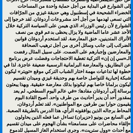
إلى الشوارع في البداية من أجل حماية واحدة من المساحات
الخضراء الشحيحة في إسطنبول وهي حديقة غيزي من الجرّافات
التي تسعى لهدمها من أجل أحد مشروعات أردوغان. لقد خرجوا إلى
الشوارع لأن رئيس الوزراء، الذي هيمن على السياسة التركية خلال
الأحد عشر عاما الماضية ولا يزال يحظى بدعم قوي من نصف
الأتراك المتدينين، خنق المعارضة. لقد استخدم أردوغان قوانين
الضرائب إلى جانب وسائل أخرى من أجل ترهيب الصحافة
والمعارضين وإجبارهم على الصمت. على سبيل المثال رفضت
الـ«سي إن إن» التركية تغطية الاحتجاجات وفضلت عرض برنامج
عن البطاريق، والمعارضة البرلمانية الرسمية ضعيفة عاجزة. لذا في
خطوة لها تداعيات مهمة اختار الشباب التركي موقع «تويتر» ليكون
شبكة إخبارية للتواصل خاصة بهم وحديقة غيزي وميدان تقسيم
ليكون برلمانا خاصا بهم ليكونوا بذلك معارضة حقيقية. وبهذا يبعثون
برسالة إلى أردوغان مفادها: «في عالم اليوم السطحي، لم يعد
بمقدور أحد أن يدير أحاديث من طرف واحد. أصبح القادة اليوم
يقيمون حوارا بين طرفين مع المواطنين». لقد تعلم أردوغان،
المحاط برجاله الذين يوافقونه الرأي، هذا الدرس بالطريقة الصعبة.
في السابع من يونيو (حزيران) تساءل عما فعله الذين يحاولون
«إلقاء محاضرات على مسامعنا» بشأن الهجوم على ميدان تقسيم
مع أحداث «وول ستريت». وجرى استخدام الغاز المسيل للدموع