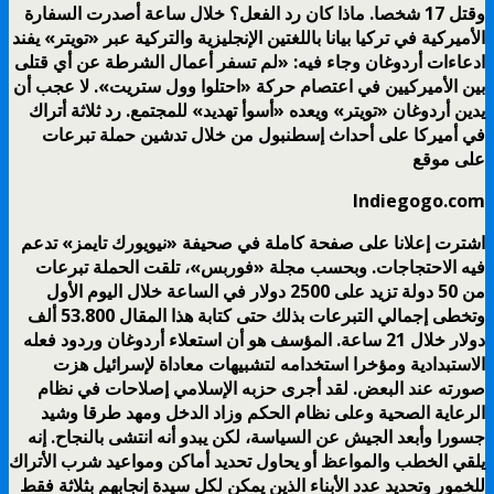
وقتل 17 شخصا. ماذا كان رد الفعل؟ خلال ساعة أصدرت السفارة
الأميركية في تركيا بيانا باللغتين الإنجليزية والتركية عبر «تويتر» يفند
ادعاءات أردوغان وجاء فيه: «لم تسفر أعمال الشرطة عن أي قتلى
بين الأميركيين في اعتصام حركة «احتلوا وول ستريت». لا عجب أن
يدين أردوغان «تويتر» ويعده «أسوأ تهديد» للمجتمع. رد ثلاثة أتراك
في أميركا على أحداث إسطنبول من خلال تدشين حملة تبرعات
على موقع
Indiegogo.com
اشترت إعلانا على صفحة كاملة في صحيفة «نيويورك تايمز» تدعم
فيه الاحتجاجات. وبحسب مجلة «فوربس»، تلقت الحملة تبرعات
من 50 دولة تزيد على 2500 دولار في الساعة خلال اليوم الأول
وتخطى إجمالي التبرعات بذلك حتى كتابة هذا المقال 53.800 ألف
دولار خلال 21 ساعة. المؤسف هو أن استعلاء أردوغان وردود فعله
الاستبدادية ومؤخرا استخدامه لتشبيهات معاداة لإسرائيل هزت
صورته عند البعض. لقد أجرى حزبه الإسلامي إصلاحات في نظام
الرعاية الصحية وعلى نظام الحكم وزاد الدخل ومهد طرقا وشيد
جسورا وأبعد الجيش عن السياسة، لكن يبدو أنه انتشى بالنجاح. إنه
يلقي الخطب والمواعظ أو يحاول تحديد أماكن ومواعيد شرب الأتراك
للخمور وتحديد عدد الأبناء الذين يمكن لكل سيدة إنجابهم بثلاثة فقط