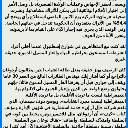
ويسعى لحظر الإجهاض وعمليات الولادة القيصرية، بل وصل الأمر
إلى اختيار الأفلام الوثائقية التي يمكن للأتراك مشاهدتها. ونشرت
صحيفة «زمان» التركية يوم الاثنين الماضي استطلاع رأي يوضح أن
54.4% من الأتراك يعتقدون أن الحكومة تتدخل في حياتهم الخاصة.
وفي الوقت الذي يجري فيه إجبار الآباء على القيام بما لا يريدونه،
يتحرر الأبناء من الخوف.
لقد كنت مع المتظاهرين في شوارع إسطنبول عندما أخلى أفراد
الشرطة، المسلحون بخراطيم المياه والغاز المسيل للدموع، حديقة
غيزي.
كان الرصيف يهتز حقيقة بفعل طاقة الشباب الذين يطالبون أردوغان
بالتراجع أو كما أشار إيلك مهندس الطائرات البالغ من العمر 30 عاما
ويقف إلى جواري قبل أن يفرقنا الغاز المسيل للدموع قائلا: «إنهم
يحاولون وضع قواعد عن الدين وإجبار الجميع على الالتزام بها.
الديمقراطية ليست ما تريده الأغلبية، بل ما تريده الأقلية.
الديمقراطية ليست مجرد انتخابات». ويوضح دوف سيدمان، الذي
تقدم شركته «إل آر إن» خدمة استشارية في شؤون الإدارة ومؤلف
كتاب «كيف»، أن أردوغان، مثل فلاديمير بوتين، يخلط بين كونه في
السلطة وامتلاكه للسلطة. وأضاف: «هناك نوعان من السلطة:
سلطة رسمية وسلطة أخلاقية. والسلطة الأخلاقية الآن أهم كثيرا من