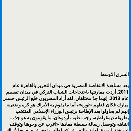
الشرق الاوسط
بعد مشاهدة الانتفاضة المصرية في ميدان التحرير بالقاهرة عام
2011. أردت مقارنتها باحتجاجات الشباب التركي في ميدان تقسيم
عام 2013. إنهما جدّ مختلفان. لقد أراد المصريون خلع الرئيس حسني
مبارك فكان فعلهم «ثورة»، أما ما يقوم به الأتراك هو كره وضغينة.
إنهم لم يحاولوا بعد الإطاحة برئيس الوزراء الإسلامي المنتخب
بطريقة ديمقراطية، رجب طيب أردوغان. ما يقومون به هو جذب
انتباهه وتوصيل رسالة بسيطة مفادها «اغرب عن وجوهنا وتوقف
عن خنق الديمقراطية والتصرف كسلطان متعجرف». خرج الأتراك