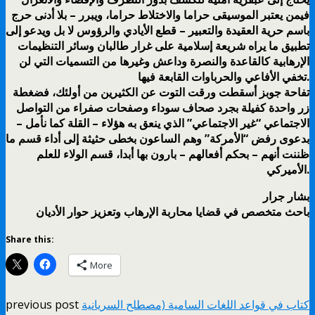
فيمن يعتبر الموسيقى حراما والاختلاط حراما، ويبرر – بلا أدنى حرج
باسم حرية العقيدة والتعبير – قطع الأيادي والرؤوس لا بل ويدعو إلى
تطبيق ما يراه شريعة إسلامية على غرار طالبان وسائر التنظيمات
الإرهابية كالقاعدة والنصرة وداعش وغيرها من التسميات التي لن
تخفي الأفاعي والحرباوات القابعة فيها.
تفاحة جوبز أسقطت ورقت التوت عن الكثيرين من أولئك، فضغطة
زر واحدة كفيلة بجرد صحاف سوداء وصفحات صفراء من التواصل
الاجتماعي “غير الاجتماعي” الذي ينعق به هؤلاء – القلة كما نأمل –
بدعوى رفض “الأمركة” وهم الساعون بخطى حثيثة إلى أداء قسم ما
ظننت أنهم – بحكم أفعالهم – بارون بها أبدا، قسم الولاء للعلم
الأميركي.
بشار جرار
باحث متخصص في قضايا محاربة الإرهاب وتعزيز حوار الأديان
Share this:
More
كتاب في قواعد اللغات السامية (مصطلح السريانية
previous post