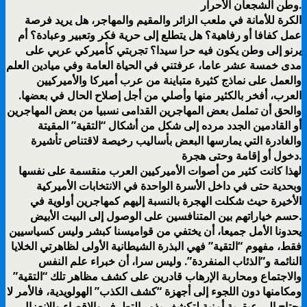
وطن الشجعان الأحرار.
الكرة للأمانة في ملعب الزائر والمقيم والمهاجر، هل يريد فرصة
عمل كفافا أو رفاهية؟ هل يتطلع إلى حرية فكر وتعبير وعبادة؟ أم
يرنو إلى وطن يكون فيه حرا سيدا؟ تجربتي كأميركي عربي على
مدى خمسة عشر عاما، عرفتني في الحياة العامة وفي ميادين العلم
والعمل على نماذج كثيرة متباينة من عرب أميركا والأميركيين
العرب، أفخر بالكثير منها وأصلي من أجل إصلاح الحال في بعضها.
والحق أن تململ بعض المهاجرين القدامى نسبيا من بعض المهاجرين
أو القادمين الجدد مرده إلى شكل من أشكال “التقية” المقيتة
والغادرة التي يمارسها البعض بأساليب رخيصة لاقتناص تأشيرة
دخول أو إقامة وحتى هجرة.
لهذا كانت كثير من أصوات الأميركيين العرب منقسمة على نفسها
وبحدية حتى في داخل الأسرة الواحدة في الانتخابات الأميركية
الأخيرة حيث شكلت الهجرة بالنسبة إليهم كمهاجرين أولوية في
حسم خياراتهم بين المتنافسين على الوصول إلى البيت الأبيض.
يحدونا الأمل جميعا، أن يختفي من قواميسنا كبشر وليس كسياسيين
فقط، مفهوم “التقية” فهي البذرة الشيطانية الأولى لظاهرتي الخلايا
النائمة و”الذئاب المنفردة”. وليس سرا، أن خبراء علم النفس
والاجتماع ومحاربة الإرهاب قادرين على كشف مظاهر تلك “التقية”
ومكامنها دون اللجوء إلى أجهزة “كشف الكذب” الهولويدية، فالأمر لا
يحتاج إلى عبقرية أمنية لتكشف بذور التطرف والإقصاء والانعزال