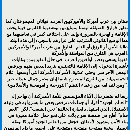
شتان بين عرب أميركا والأميركيين العرب. فهاتان المجموعتان كما
تظهر فوارق الصياغة ليستا متمايزتين بوضعهما القانوني فيما يخص
الإقامة والهجرة بالضرورة وإنما على اختلاف كبير في تعاطيهما مع
هذا الوضع القانوني المترتب على قرارهم بالمجيء إلى هذه البلاد
طلبا للأمن أو الرزق أو العلم. الفارق بين عرب أميركا والأميركيين
العرب هي الفارق بين المواطنة والأمركة.
ففيما يسعى بعض الوافدين العرب -في حال التقيد بمدد وغايات
تأشيرة الدخول- إلى الإقامة فالتجنس، يتردد البعض منهم ويرفض
البعض الآخر سرا وحتى علانية، الأمركة. الأمركة التي أوسعها إعلام
الخمسينيات من القرن المنصرم شتما إبان مصر جمال عبدالناصر
ومن لف لفه من زعماء النظم “الثورجية والقومجية والأسلاموية”.
ربما لم يخطر ببال الآباء المؤسسين للأمة الأميركية أن يهاجر إلى
“العالم الجديد” أفراد أو جماعات ترفض بعض ما بشروا به في وثيقة
الاستقلال الذي استهل بالعبارة الخالدة “نحن الشعب”. لكن “العم
سام” أفلح في هندسة صرح بلاده على نحو حمل علامة مميزة في
بناء الأمم وتشييد الأوطان. فجعل من العالم الجديد أميركا بوتقة
انصهار. بوتقة مفتوحة منفتحة ومتفتحة على الجميع ما دام القادمون