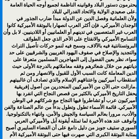
يحترمون دستور البلاد وقوانينه الناظمة لجميع أوجه الحياة العامة
على صعيدي الولاية والاتحاد الفدرالي للبلاد.
ولأن العلمانية وفصل الدين عن الدولة مبدأ ضارب الجذور في
الوجدان الأميركي، فإن أكثر العرب انصهارا بالبوتقة الأميركية كانوا
العرب غير المتعصبين في تدينهم أو العلمانيين أو اللادينيين. لا بل وأن
التسامح الأميركي والانفتاح على الآخر الذي جعل الطوائف
البروتستانتية فيه بالآلاف، وسمح فيه لنمو حركات تأصيل التراث
والتجديد والإصلاح في صفوف اليهود الغربيين والشرقيين على حد
سواء، نظر بعين الفضول إلى المهاجرين المسلمين متعرفا على
ديانتهم من خلال شعائرهم وفقه معاملاتهم بالدرجة الأولى حيث
الدين المعاملة كانت السبب الأول للقبول والانصهار ومن ثم
استقطاب أميركيين واعتناقهم الإسلام والذي تصادف أن غالبيتهم
مازالت حتى الآن من الأميركيين المنحدرين من أصول إفريقية.
يحفل التاريخ الأميركي بالكثير من قصص النجاح التي انفرد بها
أميركيون عرب أو تشاطروا فيها النجاح مع شركائهم في الوطن
الأميركي. قائمة الأسماء تطول وتطول بدءاً من عالم الصناعة والفن
والأدب، مرورا بعالم السياسة والجيش والأمن، وانتهاء بالتكنولوجيا.
وأتوقف عند هذه الأخيرة لما تمثله أيقونة آبل والأميركي العربي
السوري ستيف جوبز من دليل دامغ على أن الفضاء السايبري أصبح
بمثابة البوتقة الكبرى التي صهرت فيها حتى البوتقة الأميركية الأم