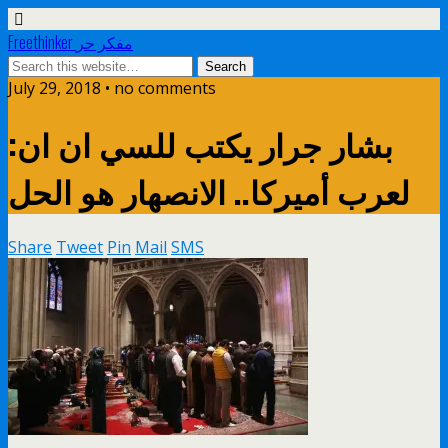
Freethinker مفكر حر
July 29, 2018 • no comments
بشار جرار يكتب للسي ان ان:
لعرب أميركا.. الانصهار هو الحل
Share
Tweet
Pin
Mail
SMS