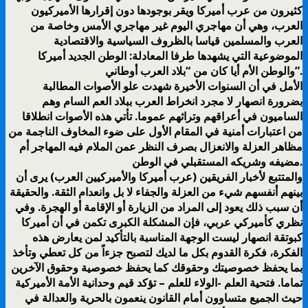
كثيرون من عرب أميركا ويقر بوجودها دون إقرارها الأميركيون
العرب، وهي أن مهاجري اليوم غير مهاجري الأمس وخاصة من
العرب والمسلمين قياسا بالظروف السياسية والاقتصادية
الموضوعية التي يشهدها طرفا المعادلة: الوطن الجديد أميركا
والوطن الأم أيا كان من “بلاد العرب أوطاني”.
الأمل في أن السنوات الأخيرة شهدت علو الأصوات المطالبة
بضرورة انصهار لا مجرد انخراط العرب ببلاد العم السام وهم
الساميون في أعراقهم وتراثهم عموما. تأتي هذه الأصوات انطلاقا
من اعتبارات أمنية في المقام الأول على ضوء المخاوف الناجمة من
مظاهر العزلة والانعزال بصرف النظر عمن الملام فيه المهاجر أم
مضيفه وشريكه المستقبلي في الوطن.
والمتتبع لأخبار الفريقين (عرب أميركا والأميركيين العرب) يرى أن
بينهم أنفسهم شيء من العزلة والجفاء لا بل وانعدام الثقة. والحقيقة
أن سبب ذلك يعود إلى المراد من الزيارة أو الإقامة أو الهجرة. وفي
نظري كأميركي عربي، فإن المشكلة الكبرى تكمن في أن أميركا
كبوتقة انصهار ليست الوجهة المناسبة بالتأكيد لمن يعارض هذه
الفكرة، فكرة القدوم بكل ما لديك لتصبح جزءاً من كل تعطي وتأخذ
بما يحفظ خصوصيتك وحقوقك كما يحفظ خصوصية وحقوق الآخرين
تماما. فتحية العلم -الولاء للعلم – تؤكد قيم وحدانية الأمة الأميركية
حيث الجميع متساوون أمام القانون ينعمون بالحرية والعدالة في