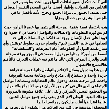
التي كانت تتكفل بصهر ثقافات المهاجرين الجدد بما يسهم في
التخلص من الشوائب وإظهار أفضل ما في المعدن النفيس المضاف
حتى يضيف الجميع إلى مزايا الجميع وتخرج الأمة بأفضل ما في
الجنس البشري من خصال ومزايا.
هذه باختصار نعمة ونقمة المرحلة التي يتميز بها عصرنا الراهن حيث
لم تبق ثورة المعلومات والاتصالات والتواصل الاجتماعي لا حدودا ولا
قيودا على عقل الإنسان ووجدانه. فانكماش المسافات إلى حد
انعدامها في عالم “الفيس تايم”، وانعدام جدوى خطوط غرينتش وأي
ستار تقيمه الدول أو الحكومات أمام التغريدات و”السنابشات”
أسقط من أميركا ومثلها من دول المقصد في المهجر ورقة مرحلة
البعد والعزل الطوعي التي غالبا ما تتم فيه عمليات التعرف فالتأقلم
فالاندماج فالانصهار.
ليس هذا وحده بل وسائل الإعلام والتواصل ذاتها. فمرحلة قراءة
جريدة واحدة والاستماع إلى مذياع واحد ومتابعة محطة تلفزيونية
واحدة، غير مرحلة تعددها ودخول عالم الفضائيات ومنصات التواصل
الاجتماعي الذي قلل في كثير من الأحيان فرص الاندماج والانصهار
مع المجتمع المحلي الأميركي وأبقى على علاقة مشوهة بالضرورة
مع ذلك البعيد –الوطن الأم- الذي يبقى رغم جميع عوامل الحنين
عالما افتراضيا أغلب ما يكون رومانسيا حالما.
المحصلة المؤسفة في كثير من الحالات هي الشكوى التي يجاهر بها