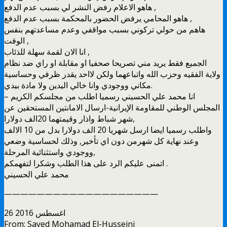
هاهو الاعلام رفض النشر لي بسبب عدم الدفع ,
هاهو المحامي يرفض الحضور بالمحكمة بسبب عدم الدفع ,
هاهم من حولي تركوني بسبب مواقفي وعدم مساعدتهم بنفس
الوقت ,
انا الان لقمة سهلة للذئاب ,
الجميع فقط يريد مني تصريحا صحفيا او مقابلة او راي ضد نظام
ولاية الفقيه وحزب الله واتباعهما ولكن لااحد يقدر ظرفي وحساسية
مكاني ووجودي وانا خالي اليدين ولا مادة بيدي.
انا محمد علي الحسيني رسميا اطلب من مجلسكم الكريم –
المجلس الوطني للمقاومة الإيرانية-ارسال الامانتين المستحقين عن
شهر شباط واذار وقيمتهما 20الف دولارا,
واطلب رسميا ايضا ارسل شهريا 20 الف دولارا بدل من 10 الالف
وعند نهاية كل شهرمن دون اي تأخير, وذلك لحساسية وضعي
ووجودي واستثنائية المرحلة,
اتمنى عليكم الرد على هذا الطلب وشكرا لتفهمكم .
محمد علي الحسيني
———————————————————
26 اغسطس 2016
From: Sayed Mohamad El-Husseini