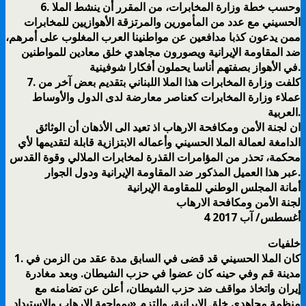
6. وحسب خطة وزارة المخابرات، من المقرر أن ينشط الملا
الحسيني مع عدد من المأمورين والمرتزقة الأهوازيين للمخابرات
ممن يدعون كذبا مدافعين عن مواطنينا العرب المغلوب على أمرهم،
ضد المقاومة الإيرانية ويصورون مجاهدي خلق معادين للمواطنين
في الأهواز بصفتهم أناسا يحملون أفكارا شوفينية.
7. كلفت وزارة المخابرات هذا الملا اللبناني بتقديم بعض آخر من
عملاء وزارة المخابرات كعناصر معارضة لدى الدول والأوساط
العربية.
ان لجنة الأمن ومكافحة الارهاب اذ تعيد الى الأذهان أن الوثائق
الدامغة لعمالة الملا الحسيني وأعماله الابتزازية قابلة لتقديمها لأي
محكمة، تحذر من المؤامرات القذرة لمخابرات الملالي وقوة القدس
عبر هذا العميل المذكور ضد المقاومة الإيرانية ودول الجوار.
أمانة المجلس الوطني للمقاومة الإيرانية
لجنة الأمن ومكافحة الارهاب
4 أغسطس/ آب 2017
خلفيات
1. كان الملا الحسيني قد قضى في السابق مدة عقد من الزمن في
مدينة قم وفي حينه كان عضوا في حزب الشيطان. وبعد مغادرة
إيران واتخاذ مواقف ضد حزب الشيطان، أعلن عن تضامنه مع
منظمة مجاهدي خلق الإيرانية، والتزم «بمواجهة الإرهاب والاستبداد