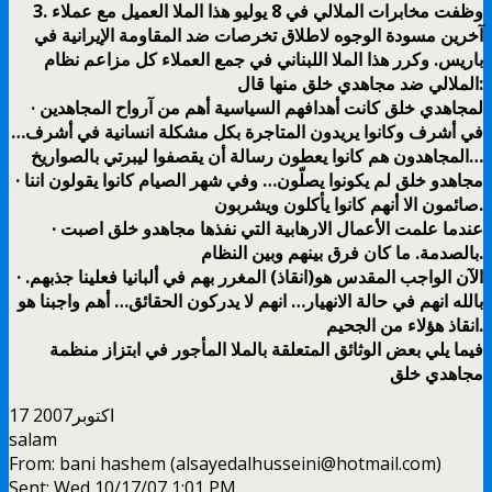
3. وظفت مخابرات الملالي في 8 يوليو هذا الملا العميل مع عملاء
آخرين مسودة الوجوه لاطلاق تخرصات ضد المقاومة الإيرانية في
باريس. وكرر هذا الملا اللبناني في جمع العملاء كل مزاعم نظام
الملالي ضد مجاهدي خلق منها قال:
· لمجاهدي خلق كانت أهدافهم السياسية أهم من آرواح المجاهدين
في أشرف وكانوا يريدون المتاجرة بكل مشكلة انسانية في أشرف…
المجاهدون هم كانوا يعطون رسالة أن يقصفوا ليبرتي بالصواريخ…
· مجاهدو خلق لم يكونوا يصلّون… وفي شهر الصيام كانوا يقولون اننا
صائمون الا أنهم كانوا يأكلون ويشربون.
· عندما علمت الأعمال الارهابية التي نفذها مجاهدو خلق اصبت
بالصدمة. ما كان فرق بينهم وبين النظام.
· الآن الواجب المقدس هو(انقاذ) المغرر بهم في ألبانيا فعلينا جذبهم.
بالله انهم في حالة الانهيار… انهم لا يدركون الحقائق… أهم واجبنا هو
انقاذ هؤلاء من الجحيم.
فيما يلي بعض الوثائق المتعلقة بالملا المأجور في ابتزاز منظمة
مجاهدي خلق
17 اكتوبر2007
From: bani hashem (alsayedalhusseini@hotmail.com)
Sent: Wed 10/17/07 1:01 PM