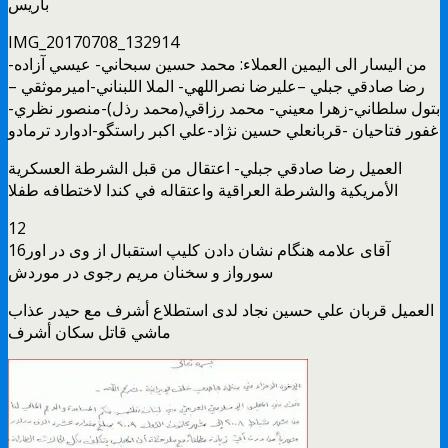
باريس
IMG_20170708_132914
من اليسار الى اليمين العملاء: محمد حسين سبحاني- عيسي آزاده-
رضا صادقي جبلي –عليرضا نصراللهي- الملا اللبناني-اميرموثقي –
بتول سلطاني-زهرا معيني- محمد رزاقي(محمد رذل)-منصور نظري-
غفور فتاحيان -قربانعلي حسين نژاد-علي اكبر راستگو-ادوارد ترمادو
العميل رضا صادقي جبلي- اعتقال من قبل الشرطة العسكرية
الأمريكية والشرطة العراقية واعتقاله في كندا لاختطافه طفلا
12
16آقای علامه هنگام نشان دادن کلیپ استقبال از وی در اور
سورواز و سخنان مریم رجوی در موردش
العميل قربان علي حسين نجاد لدى استطلاع أشرف مع حيدر عذاب
ماشي قاتل سكان أشرف