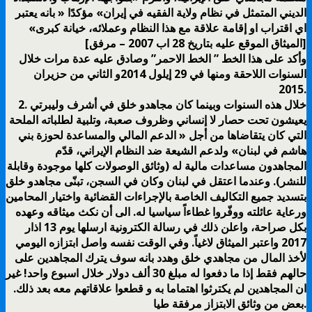
الديني المتمثل في نظام ولاية الفقيه في إيران» مؤكدًا « بانه يعتبر
اي اقتراب او إقامة علاقة مع هذا النظام وعملائه، خيانة كبرى»
[الميثاق الموقع عليه بتاريخ 28 اب 2007 – مرفق]
وأكد على هذا الخط ” الخط الاحمر” وصادق عليه عدة مرات خلال
السنوات اللاحقة ومنها في 29 إيلول 2014و الثاني من حزيران
2015.
2. خلال هذه السنوات وبينما كان مجاهدو خلق في أشرف وليبرتي
يعيشون تحت حصار لا إنساني وظروف صعبة، وتلبية لطلباته الملحة
التي كان يتقاضاها من أجل « الدعم المالي والمساعدة لحوزة بني
هاشم في لبنان» ولدعم الشيعة ضد النظام الإيراني، قدّم
المجاهدون مساعدات مالية له (وثائق الوصولات كلها موجودة وقابلة
للنشر). وعندما اعتقل في لبنان وكان في السجن، تبنّى مجاهدو خلق
بتسديد جميع التكاليف الخاصة بالإجراءات القضائية واختيار المحامين
ورعاية عائلته ووفّروا غطاءاً سياسيا له. الى أن نكث ميثاقه وعهده
بكل صراحة، واعلن ذلك في رسالة الكترونية ارسلها يوم 13 اذار
2017 واعتبر الميثاق لاغياً. وفي الوقت نفسه واصل ابتزازه اليومي
لأخذ المال من مجاهدي خلق وهدد بانه سوف يترك المجاهدين على
حالهم فقط إذا ما دفعوا له مبلغ 30 ألف دولار خلال اسبوع واحد! غير
ان المجاهدين لم يكترثوا اهتماما به و قطعوا علاقاتهم معه بعد ذلك.
بعض من وثائق الابتزاز مرفقة طيا.