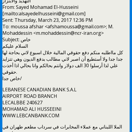
التهديد والابتزاز
From: Sayed Mohamad El-Husseini
[mailto:alsayedelhusseini@gmail.com]
Sent: Thursday, March 23, 2017 12:36 PM
To: moussa afshar <afshamoussa@gmail.com>; M.
Mohaddessin <m.mohaddessin@ncr-iran.org>
Subject: خاص
السلام عليكم
كل مااطلبه منكم دفع حقوقي المالية خلال اسبوع لاني بحاجة لها
جدا جدا ولا أستطيع أن اصبر لاني مطالب بدفع الديون وهي تتزايد
علي لذا أرسلوا 30 الف دولار وانتم بحالكم وانا بحالي اذا أخذت
حقوقي.
خاص جدا/
LEBANESE CANADIAN BANK S.A.L
AIRPORT ROAD BRANCH
LECALBBE 240627
MOHAMAD ALI HUSSEEINI
WWW.LEBCANBANK.COM
الملا اللبناني مع عملاء المخابرات في سرداب مطعم طهران في