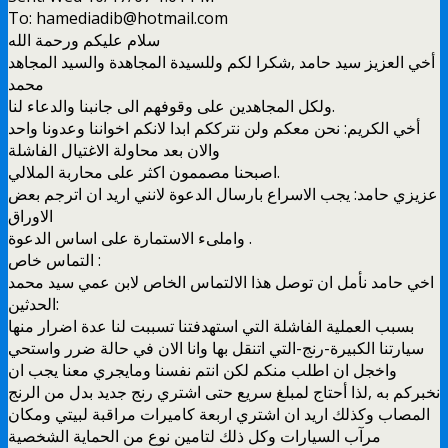
To: hamediadib@hotmail.com
سلام عليكم ورحمة الله
أخي العزيز سيد حامد ,شكرا لكم وللسيدة المجاهدة والسيد المجاهد
محمد
ولكل المجاهدين على وقوفهم الى جانبنا والدعاء لنا.
أخي الكريم: نحن معكم ولن نترككم ابدا لانكم اخواننا وعدونا واحد
والان بعد محاولة الاغتيال الفاشلة
اصبحنا مصممون اكثر على محاربة الملالي.
عزيزي حامد: يجب الاسراع بارسال الدعوة لانني اريد ان اترجم بعض
الاوراق
واملىء الاستمارة على اساس الدعوة .
التماس خاص :
اخي حامد نأمل ان توصل هذا الالتماس الخاص لابن عمي سيد محمد
الحدثين:
بسبب العملية الفاشلة التي استهدفتنا تسببت لنا عدة اضرار منها
سيارتنا الكبيرة-رنج-التي اتنقل بها وانا الان في حالة ضرر واستحي
واخجل ان اطلب منكم لكن انتم نفسنا ومايجري معنا يجب ان
نخبركم به ,لذا أحتاج لمبلغ سريع حتى اشتري رنج جديد بدل من الرنج
المصاب وكذلك اريد ان اشتري اربعة كاميرات مراقبة لبيتي ومكان
مرآب السيارات وكل ذلك لتامين نوع من الحماية الشخصية