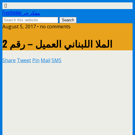
Freethinker مفكر حر
August 5, 2017 • no comments
الملا اللبناني العميل – رقم 2
Share
Tweet
Pin
Mail
SMS