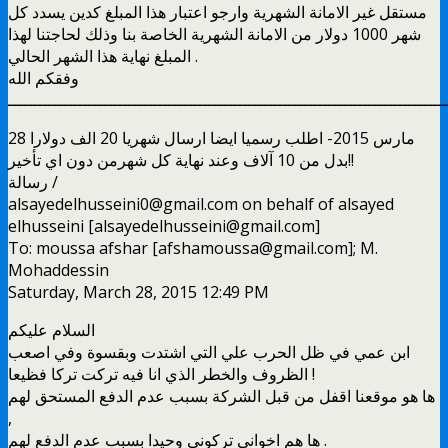
مستقل غير الامانة الشهرية وارجو اعتبار هذا المبلغ كدين يسدد كل
شهر 1000 دولار من الامانة الشهرية الخاصة بنا وذلك لحاجتنا لهذا
المبلغ نهاية هذا الشهر الحالي .
وفقكم الله
ــــــــــــــــــــــــــــــــــــــــــــــــــــــــــــــــــــــــــــــــــــــــ
28 مارس 2015- اطلب رسميا ايضا ارسال شهريا 20 الف دولارا
بدل من 10 آلاف وعند نهاية كل شهرمن دون اي تأخير!!
رسالة /
alsayedelhusseini0@gmail.com on behalf of alsayed
elhusseini [alsayedelhusseini@gmail.com]
To: moussa afshar ‎[afshamoussa@gmail.com]‎‎; M.
Mohaddessin
Saturday, March 28, 2015 12:49 PM
السلام عليكم
ابن عمي في ظل الحرب علي التي اشتدت وبقسوة وفي اصعب
الظروف والخطر الذي انا فيه تركت تركا فظيعا !
ها هو موقعنا اقفل من قبل الشركة بسبب عدم الدفع المستحق لهم
,
ها هم اخواني تركوني وحيدا بسبب عدم الدفع لهم .