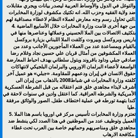
والتوغل في الدول والأوساط العربية ليصدر بيانات ويجري مقابلات
ضد ولاية الفقيه وحزب الله. انه تكتيك مكشوف لوزارة المخابرات
التي تحاول رسم وجه معارض لعملاء النظام لاعطاء مصداقية لهم.
4. من جهة أخرى قامت وزارة المخابرات خلال الأسابيع الماضية
بتكثيف الاتصالات بين الملا الحسيني وعملائها وعناصرها منها في
باريس وبروكسل وبيروت وكلفت الملا اللبناني بزيارة بروكسل
بالقيام وبمساعدة عدد من العملاء المأجورين الأجانب وعدد من
العملاء المكشوفين من أمثال قربان علي حسين نجاد وغلام رضا
صادقي جبلي وداود باقروند وبتول سلطاني بهدف احباط المعارضة
الواسعة لأعضاء البرلمان الاوروبي والبرلمان البلجيكي لانتهاكات
حقوق الانسان في إيران ودعمهم للمقاومة. «جبلي» هو عميل آخر
كلفته وزارة المخابرات في شباط2008 بالذهاب من إيران الى
أشرف لايذاء مجاهدي خلق فتم اعتقاله من قبل الشرطة العسكرية
الأمريكية والشرطه العراقية. كما اعتقل وادين في سنوات لاحقة في
كندا بتهمة تورطه في عملية اختطاف طفل. الصور والوثائق مرفقة
طيا.
5. تعتزم وزارة المخابرات تأسيس مركز في اوروبا باسم هذا الملا
العميل وتوظيف عدد من الموظفين في هذا الصدد لكي ينشط ضد
مجاهدي خلق ومناصريهم وحماتهم خاصة بين العرب تحت غطاء
مكافحة الارهاب.