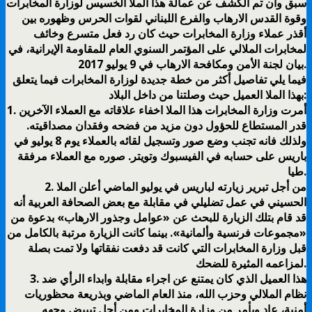
سبق وأن تم الكشف عن عمالة هذا الملا الخسيس لوزارة المخابرات
وقوة القدس الارهاب والفرع اللبناني لقوات الحرس وظهوره بين
أقذر عملاء وزارة المخابرات حيث كان رد فعل متسرع وخائف
لمخابرات الملالي على المؤتمر السنوي العام للمقاومة الإيرانية، في
بيان لجنة الأمن ومكافحة الارهاب في 9 يوليو 2017.
فيما يلي تفاصيل أكثر من خطة جديدة لوزارة المخابرات فيما يتعلق
بهذا الملا العميل حيث وصلتنا من داخل البلاد:
1. أمرت وزارة المخابرات هذا الملا اخفاء علاقاته مع العملاء الآخرين
قدر المستطاع للحؤول دون مزيد من فضحه وفقدان مصداقيته.
ولذلك فانه تجنب وضع صور وتسجيل لقائه بالعملاء يوم 8 يوليو في
باريس على حسابه في الفيسبوك وتويتر. صوره مع العملاء مرفقة
طيا.
2. من أجل تبرير زيارته لباريس في يوليو الماضي أعلن الملا
الحسيني في عمل تضليلي في مقابلة مع بعض الصحافة العربية أنه
قد قام بتلك الزيارة للبحث عن «عوامل وجذور الارهاب» بدعوة من
«مجموعات فرنسية وألمانية». بينما كانت الزيارة مرتبة بالكامل من
قبل وزارة المخابرات التي كانت قد دفعت نفقاتها ولا تمت بصلة
لمزاعمه المثيرة للضحك.
3. هذا العميل الذي كان يمتنع عن اجراء مقابلة وابداء الرأي ضد
نظام الملالي وحزب الله، منذ العام الماضي وبذريعة محظوريات
أمنية، عاد وبأمر من وزارة المخابرات ومن أجل تبييض وجهه