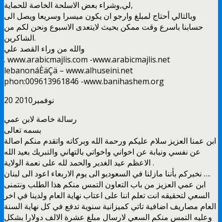
لي,وشراء بعض الاسلحة الخاصة للحماية,
وبالتالي أحتاج لمبلغ وارجو ان يكون ميسرا وسريعا ويصل الى
حسابنا باسرع وقت ممكن بحيث لايتعدى الاسبوع ونحن لكم من
الشاكرين.
والله من وراء القصد علي
. www.arabicmajlis.com -www.arabicmajlis.net
lebanonáÈäÇä – www.alhuseini.net
phon:009613961846 -www.banihashem.org
20 نوفمبر2010
رسالة خاصة لابن عمي
بسمه تعالى
ابن عمنا العزيز سلام عليكم ورحمة الله وبركاته واتقدم منكم اصالة
عن نفسي ونيابة عن اخواني واخواتي بالتهاني والتبريك بعيد الله
الاعظم عيد الغدير والحمد لله على نعمة الولاية .
نخبركم بأننا مازلنا في السعوديو الى يوم الاربعاء اعود الى لبنان ….
ابن عمي العزيز من باب التعاون التمس منكم هذا الطلب ونتمنى
السعي لتحقيقه انت تعلم اننا على اعتاب نهاية العام ولدينا في اخر
العام مصاريف اضافية تاتي كميزانية سنوية تدفع في كل نهاية السنة
وعليه التمس منكم السعي لارسال مبلغ عشرة الالف دولارا بشكل