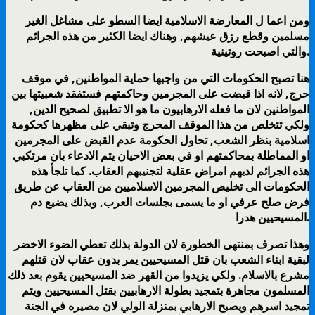
ومن اعما ل المعارضة الاسلامية ايضا السطو على مشاغل الغير
مسلمين وقطع رزق عيشهم, وهناك ايضا الكثير من هذه الجرائم
والتي اصبحت روتينية.
هنا تصبح الحكومات التي من واجبها حماية المواطنين, في موقف
حرج, لانه اذا قبضت على المجرمين وحاكمتهم فستفقد شعبيتها بين
المواطنين لان ما فعله الارهابيون ما هو الا تطبيق لصحيح الدين,
ولكي تتخلص من هذا الموقف المحرج وتبقي على مظهرها كحكومة
اسلامية بنظر الشعب, تحاول الحكومة عدم القبض على المجرمين
او المماطلة بمحاكمتهم او في بعض الاحيان يتم الادعاء بان مرتكبي
هذه الجرائم لديهم امراض عقلية لتجنيبهم العقاب. كما تلجأ هذه
الحكومات الى تخليص المجرمين الاسلاميين من العقاب عن طريق
فرض صلح عرفي او ما يسمى بجلسات العرب, وبذلك يضيع دم
المسيحيين هدرا.
وهذا تصرف بمنتهى الخطورة لان الدولة بذلك تعطي الضوء الاخضر
لبقية ابناء الشعب بان قتل المسيحيين يمر بدون عقاب لان قتلهم
مشرع بالاسلام. ولكي يزيدوا من القهر ضد المسيحيين يقوم بعد ذلك
المسلمون مجاهرة بتمجيد بطولة الارهابيين بقتل المسيحيين ويتم
تمجيد اسرهم ويصبح الارهابي بمنزلة الولي لان مصيره في الجنة