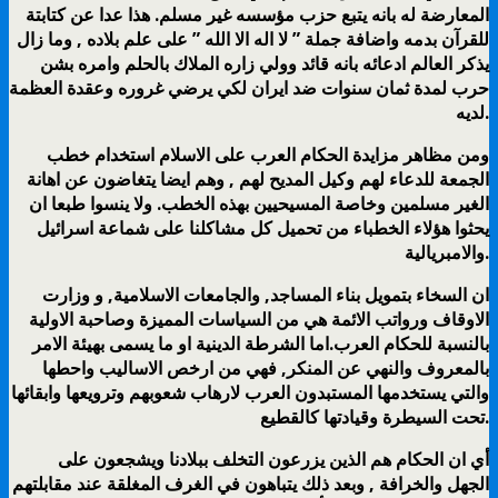
المعارضة له بانه يتبع حزب مؤسسه غير مسلم. هذا عدا عن كتابتة
للقرآن بدمه واضافة جملة ” لا اله الا الله ” على علم بلاده , وما زال
يذكر العالم ادعائه بانه قائد وولي زاره الملاك بالحلم وامره بشن
حرب لمدة ثمان سنوات ضد ايران لكي يرضي غروره وعقدة العظمة
لديه.
ومن مظاهر مزايدة الحكام العرب على الاسلام استخدام خطب
الجمعة للدعاء لهم وكيل المديح لهم , وهم ايضا يتغاضون عن اهانة
الغير مسلمين وخاصة المسيحيين بهذه الخطب. ولا ينسوا طبعا ان
يحثوا هؤلاء الخطباء من تحميل كل مشاكلنا على شماعة اسرائيل
والامبريالية.
ان السخاء بتمويل بناء المساجد, والجامعات الاسلامية, و وزارت
الاوقاف ورواتب الائمة هي من السياسات المميزة وصاحبة الاولية
بالنسبة للحكام العرب.اما الشرطة الدينية او ما يسمى بهيئة الامر
بالمعروف والنهي عن المنكر, فهي من ارخص الاساليب واحطها
والتي يستخدمها المستبدون العرب لارهاب شعوبهم وترويعها وابقائها
تحت السيطرة وقيادتها كالقطيع.
أي ان الحكام هم الذين يزرعون التخلف ببلادنا ويشجعون على
الجهل والخرافة , وبعد ذلك يتباهون في الغرف المغلقة عند مقابلتهم