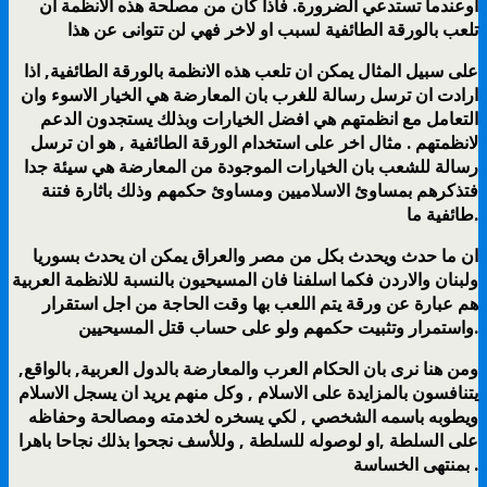
اوعندما تستدعي الضرورة. فاذا كان من مصلحة هذه الانظمة ان
تلعب بالورقة الطائفية لسبب او لاخر فهي لن تتوانى عن هذا
على سبيل المثال يمكن ان تلعب هذه الانظمة بالورقة الطائفية, اذا
ارادت ان ترسل رسالة للغرب بان المعارضة هي الخيار الاسوء وان
التعامل مع انظمتهم هي افضل الخيارات وبذلك يستجدون الدعم
لانظمتهم . مثال اخر على استخدام الورقة الطائفية , هو ان ترسل
رسالة للشعب بان الخيارات الموجودة من المعارضة هي سيئة جدا
فتذكرهم بمساوئ الاسلاميين ومساوئ حكمهم وذلك باثارة فتنة
طائفية ما.
ان ما حدث ويحدث بكل من مصر والعراق يمكن ان يحدث بسوريا
ولبنان والاردن فكما اسلفنا فان المسيحيون بالنسبة للانظمة العربية
هم عبارة عن ورقة يتم اللعب بها وقت الحاجة من اجل استقرار
واستمرار وتثبيت حكمهم ولو على حساب قتل المسيحيين.
ومن هنا نرى بان الحكام العرب والمعارضة بالدول العربية, بالواقع,
يتنافسون بالمزايدة على الاسلام , وكل منهم يريد ان يسجل الاسلام
ويطوبه باسمه الشخصي , لكي يسخره لخدمته ومصالحة وحفاظه
على السلطة ,او لوصوله للسلطة , وللأسف نجحوا بذلك نجاحا باهرا
بمنتهى الخساسة .