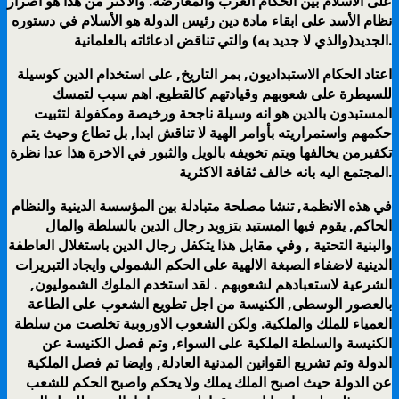
على الأسلام بين الحكام العرب والمعارضة. والأكثر من هذا هو اصرار
نظام الأسد على ابقاء مادة دين رئيس الدولة هو الأسلام في دستوره
الجديد(والذي لا جديد به) والتي تناقض ادعائاته بالعلمانية.
اعتاد الحكام الاستبداديون, بمر التاريخ, على استخدام الدين كوسيلة
للسيطرة على شعوبهم وقيادتهم كالقطيع. اهم سبب لتمسك
المستبدون بالدين هو انه وسيلة ناجحة ورخيصة ومكفولة لتثبيت
حكمهم واستمراريته بأوامر الهية لا تناقش ابدا, بل تطاع وحيث يتم
تكفيرمن يخالفها ويتم تخويفه بالويل والثبور في الاخرة هذا عدا نظرة
المجتمع اليه بانه خالف ثقافة الاكثرية.
في هذه الانظمة, تنشا مصلحة متبادلة بين المؤسسة الدينية والنظام
الحاكم, يقوم فيها المستبد بتزويد رجال الدين بالسلطة والمال
والبنية التحتية , وفي مقابل هذا يتكفل رجال الدين باستغلال العاطفة
الدينية لاضفاء الصبغة الالهية على الحكم الشمولي وايجاد التبريرات
الشرعية لاستعبادهم لشعوبهم . لقد استخدم الملوك الشموليون,
بالعصور الوسطى, الكنيسة من اجل تطويع الشعوب على الطاعة
العمياء للملك والملكية. ولكن الشعوب الاوروبية تخلصت من سلطة
الكنيسة والسلطة الملكية على السواء, وتم فصل الكنيسة عن
الدولة وتم تشريع القوانين المدنية العادلة, وايضا تم فصل الملكية
عن الدولة حيث اصبح الملك يملك ولا يحكم واصبح الحكم للشعب