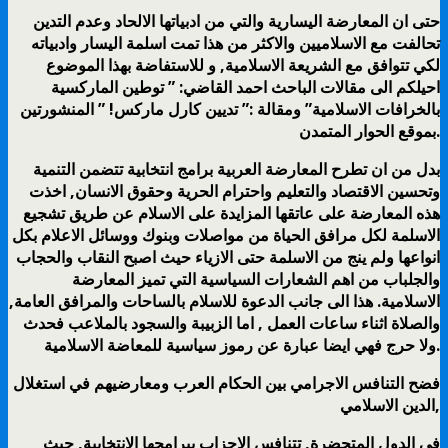
حتى ان المعارضة اليسارية والتي من ادبياتها الالحاد وعدم التدين
تحالفت مع الاسلاميين والاكثر من هذا تمت اسلمة اليسار وادبياته
لكي تتوافق مع الشريعة الاسلامية, و للاستفاضة بهذا الموضوع
احيلكم الى مقالات الباحث احمد القاضي: ” توطين الماركسية
بالخرافات الاسلامية” ومقالة :” تديين كارل ماركس! ” المنشورتين
بموقع الحوار المتمدن.
بدل من ان تطرح المعارضة العربية برامج انتخابية تتضمن التنمية
وتحسين الاقتصاد والتعليم واحترام الحرية وحقوق الانسان, اخذت
هذه المعارضة على عاتقها المزايدة على الاسلام عن طريق تشجيع
الاسلمة لكل مرافق الحياة من مواصلات وبنوك ووسائل الاعلام بكل
انواعها ولم ينج من الاسلمة حتى الازياء حيث اصبح النقاب والحجاب
والجلباب من اهم الشعارات السياسية التي تميز المعارضة
الاسلامية. هذا الى جانب الدعوة للاسلام بالساحات والمرافق العامة,
والصلاة اثناء ساعات العمل , اما الزبيبة والسجود بالملاعب فحدث
ولا حرج فهي ايضا عبارة عن رموز سياسية للمعاضة الاسلامية.
فضح التنافس الاجرامي بين الحكام العرب ومعارضيهم في استغلال
الدين الاسلامي,
في الدول المتحضرة, تتنافس الاحزاب ببرامجها الانتخابية, حيث