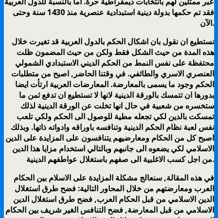
عبر ممثلين لهم بانتخابات ديمقراطية حرة. اما بالنسبة للدول العربية
فقد تم حكمها بدولة دينية استبدادية عنصرية منذ 1430 سنة وحتى
الآن.
نستطيع ان نقول بان اشكال الحكم بالدول العربية قد تغيرت خلال
هذه المدة من حيث الشكل فقط ولكن من حيث المضمون ظلت
محتفظة على نفس النمط من الحكم الديني الاستبدادي الشمولي
العنصري الاسري والطائفي. في وقتنا الحاضر, اصبح من متطلبات
الحكم وجود ما يسمى بالمعارضة. المعارضات العربية ارتأت ايضا
بدورها ان تتمسك بالورقة الدينية لانها لا تستطيع ان تدفع ثمن ما
ستخسره من شعبية في حال انها تخلت عن الورقة الدينية لذلك
تمسكت بالدين لكي تجعله مطية للوصول الى الحكم ولكي تلعب
نفس لعبة نظام الحكم الدينية وتنافسه باوراقه وادواته ذاتها. وبذلك
اصبح كل من الحكام ومعارضيهم يتنافسون على المزايدة على الدين
الاسلامي لكي يضعوه الى جانبهم وبالتالي استخدام مزايا هذا الدين
من اجل كسب الاغلبية الى صفهم باستغلال عواطفهم الدينية.
في هذه المقالة, سنعالج مشكلة المزايدة على الاسلام بين الحكام
العرب ومعارضتهم من خلال المحاور التالية: فضح طرق استغلال
الدين الاسلامي من قبل الحكام العرب, فضح طرق استغلال الدين
الاسلامي من قبل المعارضة, فضح التنافس الغير شريف بين الحكام