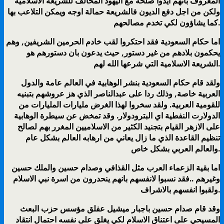
المعروف بانهم ايدوا صلحه مع اليهود المخالف للشريعة الاسلامية
ولكن من اجل دفع الديون فالشريعة حمالة اوجه ويمكن التلاعب بها
كما يشاؤون لكي تخدم مصالحهم.
اما حكام السعودية فقد احتكروا لقب خادم الحرمين الشريفين, وهم
يحكمون بلادهم من غير دستور, حيث يدعون بان دستورهم هو
الشريعة الاسلامية التي شرعها الله لهم.
ولقد قام حكام السعودية بنشر الوهابية في العالم عامة والدول
العربية خاصة, وذلك ردا على عبدالناصر الذي هز عروشهم بتبنيه
للقومية العربية. ولقد سخروا لهذا الغرض مليارات المليارات من
الدولارت النفطية اي البترودولار. وقد تمخض عن سيطرة الوهابية
على الازهر القيام بتجنيد الكثير من الاسلاميين المغرر بهم لصالح
تنظيم القاعدة الذي ما زال يعاني من ارهابه العالم بشكل عام
والعالم العربي بشكل خاص.
اما بقية الزعماء العرب مثل القذافي وصدام حسين والملك حسين
وغيرهم ..فقد نسبوا لانفسهم بانهم ينحدرون من اسرة نبي الاسلام
ولقبوا انفسهم بالاشراف.
وقد قام صدام حسين باجبار ميشيل عفلق مؤسس حزب البعث
المسيحي على اعتناق الاسلام لكي يغلق على نفسه احتمال انتقاد