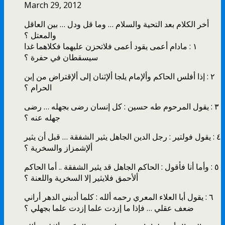
March 29, 2012
أخر الكلام بعد التحية والسلام … وما قل ودل … بين العاقل
والمعتل ؟
١ : مادام أعمى يقود أعمى فلاتحزن عليهما فكلاهما غدا
سيسقطان في حفرة ؟
٢ : إذا أفلس الحاكم وألإمام يلجا ألإثنان إلى ألإقتراض من إبن
الحرام ؟
٣ : يقول المرحوم طه حسين : كل إنسان رضى بجهله … رضى
جهله عنه ؟
٤ : يقول فولتير : رجل الدين الجاهل يثير الشفقة … قبل أن يثير
ألإشمزاز والسخرية ؟
٥ : وأما أنا فأقول : الحاكم الجاهل قد يثير الشفقة .. أما الحاكم
ألأحمق فلايثير إلا السخرية واللعنة ؟
٦ : يقول أبا العلاء المعري رحمه ألله : كلما أدبني الدهر أراني
ضعف عقلي … فإذا ما إزدت علما إزدت علما بجهلي ؟