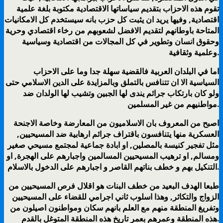
تقوم هذه الاحزاب بتقديم سياساتها الاقتصادية مكتوبة بلغة علمية
اقتصادية, وفيها يريد ان يثبت كل حزب بانه سيستخدم كل الامكانيات
المتاحة باوطانهم لتقديم الافضل لشعوبهم من رخاء اقتصادي وحرية
وحقوق انسان وتطوير في كل المجالات من اقتصادية وسياسية
وعلمية وثقافية.
اما في البلدان العربية فالقضية سهلة جدا وما على الاحزاب
السياسية الا ان تتنافس بالتملق وبالمزايدة على الدين الاسلامي حتى
ولو كان بارتكاب جرائم يندى لها الجبين وتشيب لها الولدان ضد
مواطنيهم من غير المسلمين.
اصبح من المعروف بان الاسلاميون من المعارضة وخاصة الاجنحة
العسكرية منها يتنافسون باقتراف جرائم ارهابية ضد المسيحيين,
مثل تفجير كنيسة بالمصلين, او ابادة جماعية لمجتمع مسيحي صغير
ومسالم, او ترهيب المسيحيين المسالمين واجبارهم على الهجرة, او
التنكيل بهم و خطف بناتهم القاصر و اجبارهم على الدخول بالاسلام.
طبعا الهدف البعيد من خطف البنات هو اقلال فرص المسيحيين من
الزواج والتكاثر, وهذا اسلوب ثاني اجرامي للقضاء على المسيحيين
وتفريغ المنطقة منهم مع العلم بانهم سكان ومواطنون اصيلون من
هذه المنطقة وعمرهم بعمر تاريخ هذه المنطقة المتوغل بالقدم.