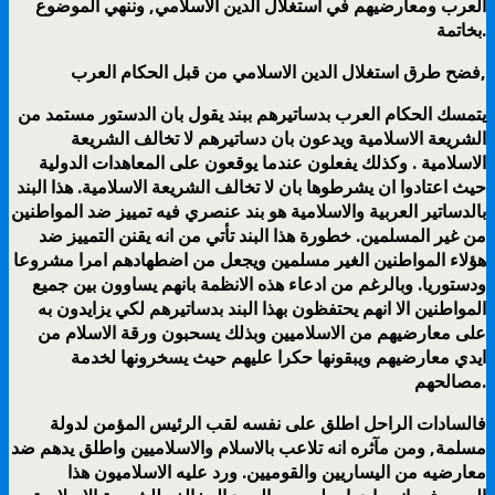
العرب ومعارضيهم في استغلال الدين الاسلامي, وننهي الموضوع
بخاتمة.
فضح طرق استغلال الدين الاسلامي من قبل الحكام العرب,
يتمسك الحكام العرب بدساتيرهم ببند يقول بان الدستور مستمد من
الشريعة الاسلامية ويدعون بان دساتيرهم لا تخالف الشريعة
الاسلامية . وكذلك يفعلون عندما يوقعون على المعاهدات الدولية
حيث اعتادوا ان يشرطوها بان لا تخالف الشريعة الاسلامية. هذا البند
بالدساتير العربية والاسلامية هو بند عنصري فيه تمييز ضد المواطنين
من غير المسلمين. خطورة هذا البند تأتي من انه يقنن التمييز ضد
هؤلاء المواطنين الغير مسلمين ويجعل من اضطهادهم امرا مشروعا
ودستوريا. وبالرغم من ادعاء هذه الانظمة بانهم يساوون بين جميع
المواطنين الا انهم يحتفظون بهذا البند بدساتيرهم لكي يزايدون به
على معارضيهم من الاسلاميين وبذلك يسحبون ورقة الاسلام من
ايدي معارضيهم ويبقونها حكرا عليهم حيث يسخرونها لخدمة
مصالحهم.
فالسادات الراحل اطلق على نفسه لقب الرئيس المؤمن لدولة
مسلمة,
ومن مآثره انه تلاعب بالاسلام والاسلاميين واطلق يدهم ضد
معارضيه من اليساريين والقوميين. ورد عليه الاسلاميون هذا