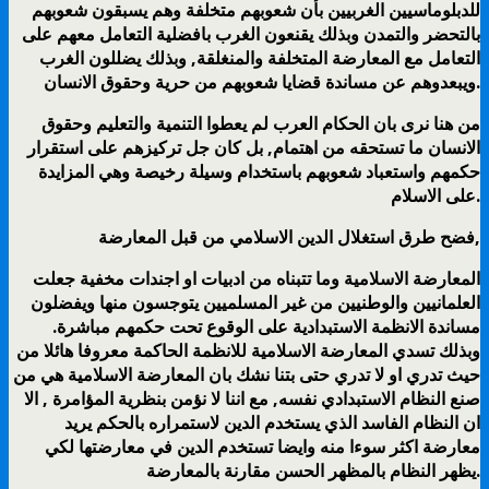
للدبلوماسيين الغربيين بأن شعوبهم متخلفة وهم يسبقون شعوبهم
بالتحضر والتمدن وبذلك يقنعون الغرب بافضلية التعامل معهم على
التعامل مع المعارضة المتخلفة والمنغلقة, وبذلك يضللون الغرب
ويبعدوهم عن مساندة قضايا شعوبهم من حرية وحقوق الانسان.
من هنا نرى بان الحكام العرب لم يعطوا التنمية والتعليم وحقوق
الانسان ما تستحقه من اهتمام, بل كان جل تركيزهم على استقرار
حكمهم واستعباد شعوبهم باستخدام وسيلة رخيصة وهي المزايدة
على الاسلام.
فضح طرق استغلال الدين الاسلامي من قبل المعارضة,
المعارضة الاسلامية وما تتبناه من ادبيات او اجندات مخفية جعلت
العلمانيين والوطنيين من غير المسلميين يتوجسون منها ويفضلون
مساندة الانظمة الاستبدادية على الوقوع تحت حكمهم مباشرة.
وبذلك تسدي المعارضة الاسلامية للانظمة الحاكمة معروفا هائلا من
حيث تدري او لا تدري حتى بتنا نشك بان المعارضة الاسلامية هي من
صنع النظام الاستبدادي نفسه, مع اننا لا نؤمن بنظرية المؤامرة , الا
ان النظام الفاسد الذي يستخدم الدين لاستمراره بالحكم يريد
معارضة اكثر سوءا منه وايضا تستخدم الدين في معارضتها لكي
يظهر النظام بالمظهر الحسن مقارنة بالمعارضة.