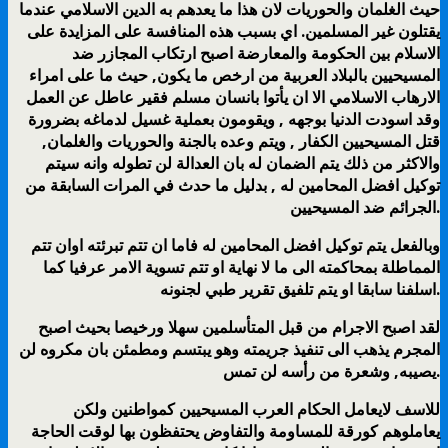
حيث الغلمان والحوريات لان هذا ما يعدهم به الدين الاسلامي عندما
يقتلون غير المسلمين. اي بسبب هذه المنافسة على المزايدة على
الاسلام بين الحكومة والمعارضة اصبح ارتكاب المجازر ضد
المسيحيين بالبلاد العربية من ارخص ما يكون, حيث ما على امراء
الارهاب الاسلامي الا ان يأتوا بانسان مسلم فقير عاطل عن العمل
وقد اسودت الدنيا بوجهه , ويقومون بعملية غسيل لدماغه بضرورة
قتل المسيحيين الكفار , ويتم وعده بالجنة والحوريات والغلمان,
والاكثر من ذلك يتم الضمان له بان العدالة لن تطوله وانه سيتم
توكيل افضل المحامين له , بدليل ما حدث في المرات السابقة من
الجرائم ضد المسيحيين.
وبالفعل يتم توكيل افضل المحامين له فاما ان تتم تبرئته اوان تتم
المماطلة بمحاكمته الى ما لا نهاية او تتم تسوية الامر عرفيا كما
اسلفنا سابقا او يتم تلفيق تقرير طبي لجنونه.
لقد اصبح الاجرام من قبل المتأسلمين سهلا ورخيصا بحيث اصبح
المجرم يذهب الى تنفيذ جريمته وهو يبتسم ومطمئن بان مكروه لن
يصيبه, وشعرة من رأسه لن تمس.
للاسف لايعامل الحكام العرب المسيحيين كمواطنين ولكن
يعاملوهم كورقة للمساومة والتفاوض يحتفظون بها لوقت الحاجة