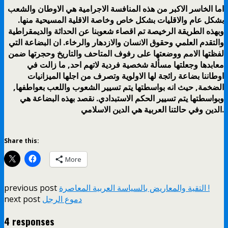
اما الخاسر الاكبر من هذه المنافسة الاجرامية هي الاوطان والشعب
بشكل عام والاقليات بشكل خاص وخاصة الاقلية المسيحية منها.
وبهذه الطريقة الرخيصة تم اقصاء شعوبنا عن الحداثة والديمقراطية
والتقدم العلمي وحقوق الانسان والازدهار والرخاء. ان البضاعة التي
لفظتها الامم ووضعتها على رفوف المتاحف والتاريخ وحجرتها ضمن
معابدها وجعلتها مسألة شخصية فردية لاتهم احد, ما زالت في
اوطاننا بضاعة رائجة لها الاولوية وتصرف من اجلها الميزانيات
الضخمة, حيث انه بواسطتها يتم تسيير الشعوب واللعب بعواطفها,
وبواسطتها يتم تسيير الحكم الاستبدادي. نقصد بهذه البضاعة هي
الدين وفي حالتنا العربية هي الدين الاسلامي.
Share this:
More
التقية والمعاريض بالسياسة العربية المعاصرة !
previous post
دموع الرجل
next post
4 responses