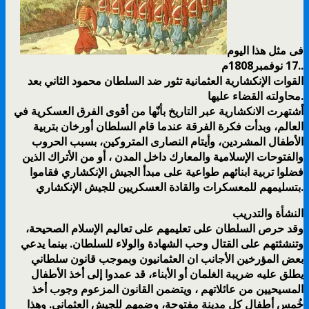
فى مثل هذا اليوم
17 نوفمبر1808م..
القوات الإنكشارية العثمانية تثور ضد السلطان محمود الثاني بعد
محاولته القضاء عليها.
أشتهرت الانكشارية عبر التاريخ بأنّها من أقوى الفرق العسكرية في
العالم، وبدأت فكرة الفرقة عندما قام السلطان أورخان بتربية
الأطفال المشردين، وأيتام النصارى المتروكين، بسبب الحروب
والفتوحات الإسلامية والمعارك داخل المدن ، أو من الأتراك الذين
فضلوا تربية ابنائهم طواعية على مبدأ الجيش الإنكشاري فقاموا
بتسليمهم للمعسكرات والقادة العسكريين للجيش الإنكشاري.
النشأة والتدريب
وقد حرص السلطان على تعليمهم على تعاليم الإسلام الصحيحة،
وتنشئتهم على القتال وحب الشهادة والولاء للسلطان. بينما يدعي
بعض المؤرخين الأجانب ان العثمانيون وبموجب قانون سلطاني
يطلق عليه ضريبة الغلمان أو الأبناء، قد عمدوا إلى أخذ الأطفال
المسيحيين من عائلاتهم ، ويتضمن القانون المزعوم وجوب أخذ
خُمس أطفال كل مدينة مفتوحة، وضمهم للجيش العثماني. وهذا