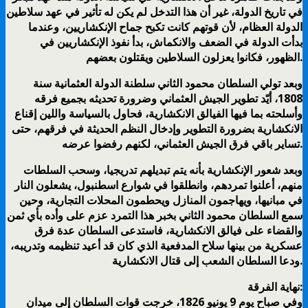
في تاريخ الدولة، غير أن هذا التدخل لم يكن له تأثير في عهد سلاطين
الدولة العظام، لأن قوتهم كانت تكبح جماح الإنكشاريين، وعندما
بدأت الدولة في الضعف والانكماش، بدأ نفوذ الإنكشاريين في
الظهور، فكانوا يعزلون السلاطين ويقتلون بعضهم.
وبعد تولي السلطان محمود الثاني سلطنة الدولة العثمانية سنة
1808، أيّد تطوير الجيش العثماني وضرورة تحديثه بجميع فرقه
وأسلحته بما فيها الفيالق الانكشارية، فحاول بالسياسة واللين إقناع
الانكشارية بضرورة التطوير وإدخال النظم الحديثة في فرقهم، حتى
تساير باقي فرق الجيش العثماني، لكنهم رفضوا عرضه.
وبعد شعور الإنكشارية بأنه يتم تبديلهم تدريجيا، وسحب السلطات
منهم، أعلنوا تمردهم، وانطلقوا في شوارع اسطنبول، يشعلون النار
في مبانيها، ويهاجمون المنازل ويحطمون المحلات التجارية، وحين
سمع السلطان محمود الثاني بخبر هذا التمرد عزم على وأده بأي ثمن
والقضاء على فيالق الانكشارية، فاستدعى السلطان عدة فرق
عسكرية من بينها سلاح المدفعية الذي كان قد أعيد تنظيمه وتدريبه،
ودعا السلطان الشعب إلى قتال الانكشارية.
نهاية الفرقة:
وفي صباح يوم 9 يونيو 1826، خرجت قوات السلطان إلى ميدان