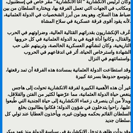
وكان لرئيس الانكشارية ” آغا الانكشارية” مقر خاص في إسطنبول،
ومكاتب في الجهات التي تعمل الفرقة بها، ويختاره السلطان من بين
ضباط هذا السلاح، وهو يعد من أبرز الشخصيات في الدولة العثمانية،
لأنه يقود أقوى فرقة عسكرية في سلاح المشاة.
عُرف الإنكشاريون بقدراتهم القتالية العالية، وضراوتهم في الحرب
والقتال، وكانوا أداة قوية في يد الدولة العثمانية في كل حروبها
التاريخية، وكان لنشأتهم العسكرية الخالصة، وتربيتهم على حب
الشهادة واسترخاص الحياة، أثر في اندفاعهم في الحروب
واستماتتهم في النزال.
وقد استطاعت الدولة العثمانية بمساندة هذه الفرقة أن تمد رقعتها،
وتوسع حدودها بسرعة كبيرة.
غير أن هذه الأهمية الكبيرة لفرقة الانكشارية تحولت إلى هاجس
ينغص حياة الدولة العثمانية، مما عرّضها لكثير من الفتن والقلاقل،
وبدلاً من أن ينصرف زعماء الانكشارية إلى حياة الجندية التي طُبعوا
عليها، راحوا يتدخلون في شؤون الدولة؛ فكانوا يطالبون بخلع
السلطان القائم بحكمه ويولون غيره، ويأخذون العطايا عند تولي كل
سلطان جديد.
وقد بدأت ظاهرة تدخل الانكشارية في سياسة الدولة منذ عهد مبكر