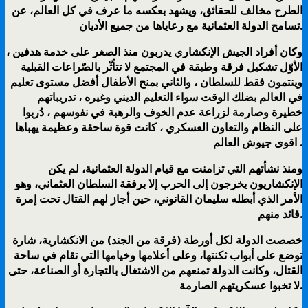
الطرح مخالف للحقائق، ويشهد بعكسه ما عرف في كل العالم، عن
تسامح الدولة العثمانية مع رعاياها من جميع الأديان.
وكان أفراد الجيش الإنكشاري يدربون منذ الصغر على خدمة هدفين ،
الأوّل تشكيل فرقة وطبقة في المجتمع لا تتأثّر بالصّراعات القبلية
وينتمون فقط للسلطان ، والثاني بمنح الأطفال أفضل مستوى تعليم
في العالم بضلك الوقت سواء التعليم الديني وغيره ، تدريباتهم
خطيرة وصارمة لزراعة عدم الخوف والرهبة في نفوسهم ، دُربوا
على النظام والتعاون العسكري ، كانت قوة ساحقة وعظيمة يهباها
اقوى جيوش العالم .
ومنذ نشأتهم التي تزامنت مع قيام الدولة العثمانية، لم يكن
الإنكشاريون يخرجون إلى الحرب إلا برفقة السلطان العثماني، وهو
الأمر الذي أبطله سليمان القانوني، حين أجاز لهم القتال تحت إمرة
قائد منهم.
خصصت الدولة لكل أورطة (فرقة من الجند) من الانكشارية، شارة
توضع على أبواب ثكنتها، وعلى أعلامها وخيامها التي تقام في ساحة
القتال، وكانت الدولة تمنعهم من الاشتغال بالتجارة أو الصناعة، حتى
لا تخبوا عسكريتهم الصارمة.