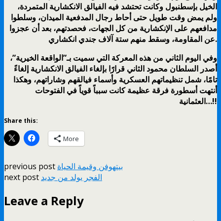
الخيل بإسطنبول وكانت تحتشد فيه الفيالق الانكشارية المتمردة،
ولم يمض وقت طويل حتى أحاط رجال المدفعية الميدان، وسلطوا
مدافعهم على الإنكشارية من كل الجهات، فحصدتهم، بعد أن عجزوا
عن المقاومة، وسقط منهم ستة آلاف جندي انكشاري.
وفي اليوم الثاني من هذه المعركة التي سميت بـ”الواقعة الخيرية”،
أصدر السلطان محمود الثاني قرارًا بإلغاء الفيالق الانكشارية إلغاءً
تامًا، شمل تنظيماتهم العسكرية وأسماء فيالقهم وشاراتهم، وهكذا
أنتهت أسطورة فرقة عظيمة كانت سبباً قوياً في الفتوحات
العثمانية…!!
Share this:
More
بيتهوفن وقيمة الحياة
previous post
الفجر يولد من جديد
next post
Leave a Reply