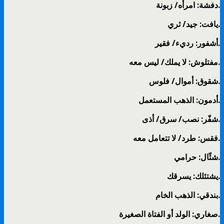
دفشة: امرأه/ زبونة.
يافت: جيد/ ثري.
أشفور: رديء/ فقير.
مفتلوش: لا يملك/ ليس معه.
شقوق: أموال/ فلوس.
أدمون: الذهب المستعمل.
شفّر: نصب/ سرق/ أذى.
فقس: طرد/ لا تتعامل معه.
شئّال: حرامي.
يشتئلك: يسرقك.
بندقي: الذهب الخام.
صغاري: الولد أو الفتاة الصغيرة.