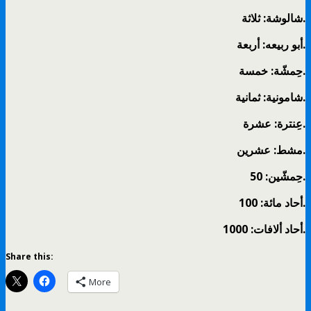
شالوشة: ثلاثة.
أبو ربيعه: أربعة.
حِمشّة: خمسة.
شامونية: ثمانية.
عِنترة: عشرة.
مشط: عشرين.
حِمشّين: 50.
أحاد مائة: 100.
أحاد ألافات: 1000.
Share this:
More