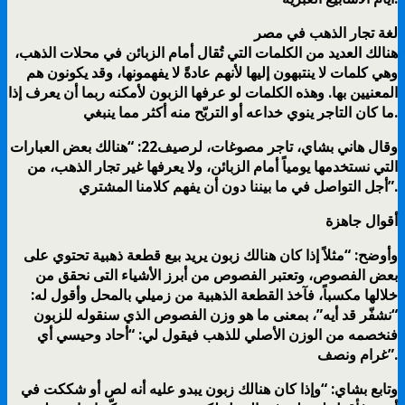
لغة تجار الذهب في مصر
هنالك العديد من الكلمات التي تُقال أمام الزبائن في محلات الذهب،
وهي كلمات لا ينتبهون إليها لأنهم عادةً لا يفهمونها، وقد يكونون هم
المعنيين بها. وهذه الكلمات لو عرفها الزبون لأمكنه ربما أن يعرف إذا
ما كان التاجر ينوي خداعه أو التربّح منه أكثر مما ينبغي.
وقال هاني بشاي، تاجر مصوغات، لرصيف22: “هنالك بعض العبارات
التي نستخدمها يومياً أمام الزبائن، ولا يعرفها غير تجار الذهب، من
أجل التواصل في ما بيننا دون أن يفهم كلامنا المشتري”.
أقوال جاهزة
وأوضح: “مثلاً إذا كان هنالك زبون يريد بيع قطعة ذهبية تحتوي على
بعض الفصوص، وتعتبر الفصوص من أبرز الأشياء التى نحقق من
خلالها مكسباً، فآخذ القطعة الذهبية من زميلي بالمحل وأقول له:
“نشفّر قد أيه”، بمعنى ما هو وزن الفصوص الذي سنقوله للزبون
فنخصمه من الوزن الأصلي للذهب فيقول لي: “أحاد وحيسي أي
غرام ونصف”.
وتابع بشاي: “وإذا كان هنالك زبون يبدو عليه أنه لص أو شككت في