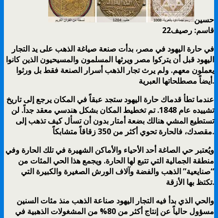
حسين
قاسم: رصيف22
في حارة اليهود في مصر، بدأت صنعة صياغة الذهب على يد التجار
اليهود قبل أن يتركوا مصر ويرثها المسلمون والمسيحيون الذين كانوا
يعملون معهم. ولم يرث تجار الذهب أسرار الصنعة فقط بل ورثوا
أيضاً مصطلحاتها العبرية.
عندما تطأ قدماك حارة اليهود ستجد عبقاً في المكان يرجع إلى تاريخ
تشييده عام 1848. تم تخطيط المكان بشكل هندسي معقد جداً. لن
تستطيع المشي هنالك بضعة أمتار بدون أن تسأل كيف تذهب إلى
مقصدك، فالحارة تحوي أكثر من 350 زقاقاً متشابكاً.
ويُعتبر حي الصاغة أحد الأحياء والأماكن الشهيرة في تلك الحارة وفي
منطقة الجمالية التي تتبع لها الحارة. ويجمع هذا الحي المئات من
“صنايعية” الذهب والفضة وآلاف الورش الصغيرة والكبيرة التي
تكتظ بها الأزقة.
والحي الذي بدأ فيه التجار اليهود صناعة الذهب منذ مئات السنين
مسؤول حالياً عن إنتاج أكثر من 80% من المشغولات الذهبية في