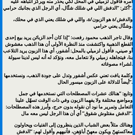
أمره فأقول لزميلي في المحل لكي يحذر منه ويركّز انتباهه عليه
أكثر: “الدفش اللي في شللك شئّال، أي الرجل الذي بجانبك حرامي”.
والدفش/ة هو الزبون/ة، واللي في شللك يعني الذي في محلك،
وشئّال يعني حرامي.
وقال تاجر الذهب محمود رفعت: “إذا كان أحد الزبائن يريد بيع إحدى
القطع الذهبية واكتشفت منذ النظرة الأولى أن هذا الذهب مغشوش
أو صيني، فأقول لزميلي بالمحل: أشفور، أي هذا الزبون يريد التلاعب
بنا، فيتجاهله زميلي ولا نتعامل معه، ونؤكد له أنه ليس لدينا سيولة
لشراء مصوغاته.
وكلمة يافت تعني عكس أشفور وتدل على جودة الذهب، ونستخدمها
أيضاً للدلالة على الزبون ميسور الحال”.
وتابع: “هنالك عشرات المصطلحات التي نستخدمها في جمل
ومواضع مختلفة ولا يفهما الزبون وفي ذات الوقت تسهّل علينا
التعامل وتمرير ما نود أن نقوله بدون حرج، وأبرز هذه المصطلحات:
“الدفش مفتلوش شقوق” أي أن هذا الرجل ليس معه مال.
وهنالك مثلاً بعض الشباب الذين ينظرون إلى الفتيات ويحاولون
معاكستهنّ ويكون معهنّ أباؤهن، فأنبههم وأقول لهم: “الدفش