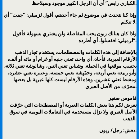
الكباري رابص” أي أن الرجل الكبير موجود وسيلاحظ.
وإذا كنا نتحدث في موضوع ثم جاء أحدهم، أقول لزميلي: “جفت” أي
لا تتكلم.
واذا كان هنالك زبون يحب المفاصلة ولن يشتري بسهولة فأقول
لزميلي: افقسلوا، أي أطرده”.
بالإضافة إلى هذه الكلمات والمصطلحات، يستخدم تجار الذهب
الأرقام العبرية. فأحاد، أي واحد، تعني جنيه أو غرام أو مائه أو ألف،
بحسب موقعها في الجملة. وشناين تعني اثنين، وشالوشة تعني ثلاثة،
وأبو ربيعه تعني أربعة، وحمّيِشه تعني خمسة، وعنترة تعني عشرة،
ومشط تعني عشرين. وهذه الأرقام ليست كلها عبرية بل بعضها
محرّف من الأصل العبري.
قاموس صغير
نعرض لكم هنا بعض الكلمات العبرية أو المصطلحات التي حرّفت
الأصل العبري ولا تزال مستخدمة في التعاملات اليومية في سوق
الذهب:
دفش: رجل/ زبون.