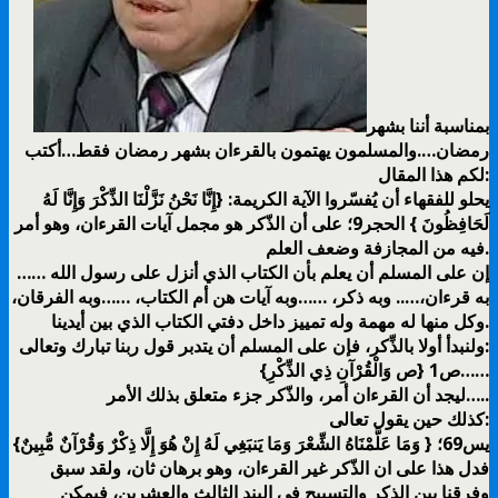
بمناسبة أننا بشهر
رمضان….والمسلمون يهتمون بالقرءان بشهر رمضان فقط…أكتب
لكم هذا المقال:
يحلو للفقهاء أن يُفسّروا الآية الكريمة: {إِنَّا نَحْنُ نَزَّلْنَا الذِّكْرَ وَإِنَّا لَهُ
لَحَافِظُونَ } الحجر9؛ على أن الذّكر هو مجمل آيات القرءان، وهو أمر
فيه من المجازفة وضعف العلم.
إن على المسلم أن يعلم بأن الكتاب الذي أنزل على رسول الله ……
به قرءان،….. وبه ذكر، ……وبه آيات هن أم الكتاب، ……وبه الفرقان،
وكل منها له مهمة وله تمييز داخل دفتي الكتاب الذي بين أيدينا.
ولنبدأ أولا بالذِّكر، فإن على المسلم أن يتدبر قول ربنا تبارك وتعالى:
{ص وَالْقُرْآنِ ذِي الذِّكْرِ} ص1……
ليجد أن القرءان أمر، والذّكر جزء متعلق بذلك الأمر…..
كذلك حين يقول تعالى:
{وَمَا عَلَّمْنَاهُ الشِّعْرَ وَمَا يَنبَغِي لَهُ إِنْ هُوَ إِلَّا ذِكْرٌ وَقُرْآنٌ مُّبِينٌ } يس69؛
فدل هذا على ان الذّكر غير القرءان، وهو برهان ثان، ولقد سبق
وفرقنا بين الذكر والتسبيح في البند الثالث والعشرين، فيمكن