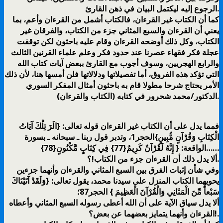
الرجوع إليه ليكتمل البيان في ذهن القارئ.
كما أن الكتاب غير القرءان، فالكتاب أشمل من القرءان وأعم، بما
يعني أن القرءان والسبع المثاني جزء من الكتاب، والفرقان غير
الكتاب، وكل ذلك أوضحه القرءان وقام عليه باحثون لكن توقفت
عجلة فكر فقهاء عصرنا عند حدود فكر وعلم علماء القرنين الثالث
والرابع الهجريين، وسوف أجوب مع القارئ ببعض آيات كتاب الله
التي تؤكد هذه الفروق، أما تفصيلاتها ودلالاتها فلن أمسها هنا، لأن ذلك
الأمر يحتاج شرحا مطولا قام به باحثون أمثال المفكر السوري
الدكتور/محمد شحرور في كتابه (الكتاب والقرءان).
فمما يدل على أن الكتاب غير القرءان قوله تعالى: {الَرَ تِلْكَ آيَاتُ
الْكِتَابِ وَقُرْآنٍ مُّبِينٍ}الحجر1، وتدبر قول ربنا ـ سبحانه ـ بسورة
الواقعة: { إِنَّهُ لَقُرْآنٌ كَرِيمٌ{77} فِي كِتَابٍ مَّكْنُونٍ{78}……
ألا يدل ذلك أن القرءان جزء من الكتاب!؟.
وفي شأن إثبات الفرق بين السبع المثاني والقرءان وأنهما جزءين
يحويهما الكتاب المنزل على سيدنا محمد، يقول تعالى: {وَلَقَدْ آتَيْنَاكَ
سَبْعاً مِّنَ الْمَثَانِي وَالْقُرْآنَ الْعَظِيمَ } الحجر87؛
ألا يدل سياق الآية على أن الله أعطى رسوله السبع المثاني وأعطاه
القرءان وأنهما يتمايز بعضهما عن بعض؟!.