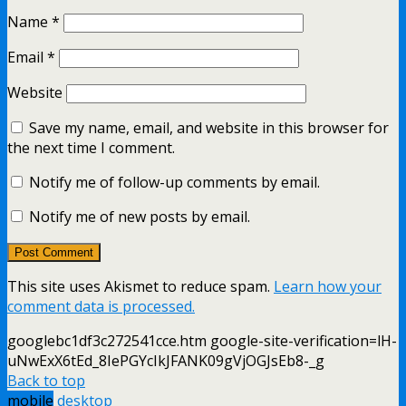
Name
*
Email
*
Website
Save my name, email, and website in this browser for
the next time I comment.
Notify me of follow-up comments by email.
Notify me of new posts by email.
This site uses Akismet to reduce spam.
Learn how your
comment data is processed.
googlebc1df3c272541cce.htm google-site-verification=lH-
uNwExX6tEd_8IePGYcIkJFANK09gVjOGJsEb8-_g
Back to top
mobile
desktop