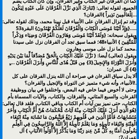
كما أن الفرقان غير الكتاب وغير القرءان، وإن كان الكتاب يضم
الجميع، لقوله تعالى: {تَبَارَكَ الَّذِي نَزَّلَ الْفُرْقَانَ عَلَى عَبْدِهِ لِيَكُونَ
لِلْعَالَمِينَ نَذِيراً }الفرقان1…
وقد تم إنزال الفرقان على الأنبياء قبل نبينا محمد، وذلك لقوله تعالى:
{وَإِذْ آتَيْنَا مُوسَى الْكِتَابَ وَالْفُرْقَانَ لَعَلَّكُمْ تَهْتَدُونَ} البقرة53…..
ويقول سبحانه: {وَلَقَدْ آتَيْنَا مُوسَى وَهَارُونَ الْفُرْقَانَ وَضِيَاء وَذِكْراً
لِّلْمُتَّقِينَ } الأنبياء48؛ فمما سيق تجد أن الفرقان نزل على سيدنا
محمد كما نزل على موسى وهارون.
ويقول (تعالى) أيضا: { نَزَّلَ عَلَيْكَ الْكِتَابَ بِالْحَقِّ مُصَدِّقاً لِّمَا بَيْنَ يَدَيْهِ
وَأَنزَلَ التَّوْرَاةَ وَالإِنجِيلَ{3} مِن قَبْلُ هُدًى لِّلنَّاسِ وَأَنزَلَ الْفُرْقَانَ ….ٍ
{4} آل عمران؛
ألا يدل سياق القرءان في صراحة أن الله ينزل الفرقان على كل
الأنبياء، وأنه شيء متميز عن التوراة والإنجيل والقرءان؟!.
وحتى لا أخوض فيما خاض فيه البعض، واختلفوا في بيان ووظيفة
القرءان، والسبع المثاني، والفرقان، والكتاب، والآيات المسماة بأم
الكتاب، حتى نميز بين آيات أم الكتاب وباقي الكتاب، فلقد قال تعالى:
{هُوَ الَّذِيَ أَنزَلَ عَلَيْكَ الْكِتَابَ مِنْهُ آيَاتٌ مُّحْكَمَاتٌ هُنَّ أُمُّ الْكِتَابِ وَأُخَرُ
مُتَشَابِهَاتٌ فَأَمَّا الَّذِينَ في قُلُوبِهِمْ زَيْغٌ فَيَتَّبِعُونَ مَا تَشَابَهَ مِنْهُ ابْتِغَاء
الْفِتْنَةِ وَابْتِغَاء تَأْوِيلِهِ وَمَا يَعْلَمُ تَأْوِيلَهُ إِلاَّ اللّهُ وَالرَّاسِخُونَ فِي الْعِلْمِ
يَقُولُونَ آمَنَّا بِهِ كُلٌّ مِّنْ عِندِ رَبِّنَا وَمَا يَذَّكَّرُ إِلاَّ أُوْلُواْ الألْبَابِ } آل
عمران7؛