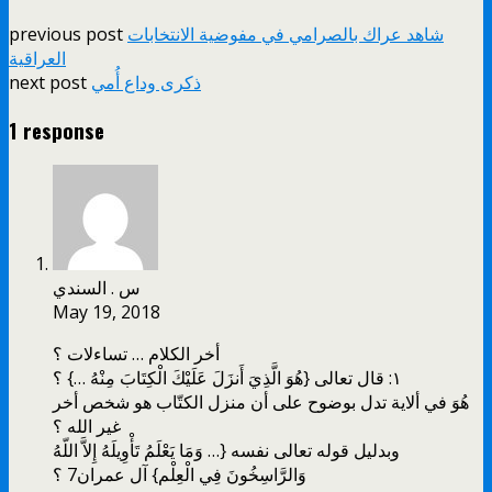
شاهد عراك بالصرامي في مفوضية الانتخابات
previous post
العراقية
ذكرى وداع أُمي
next post
1 response
س . السندي
May 19, 2018
أخر الكلام … تساءلات ؟
١: قال تعالى {هُوَ الَّذِيَ أَنزَلَ عَلَيْكَ الْكِتَابَ مِنْهُ …} ؟
هُوَ في ألاية تدل بوضوح على أن منزل الكتّاب هو شخص أخر
غير الله ؟
وبدليل قوله تعالى نفسه {… وَمَا يَعْلَمُ تَأْوِيلَهُ إِلاَّ اللّهُ
وَالرَّاسِخُونَ فِي الْعِلْم} آل عمران7 ؟