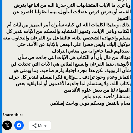
ويا ترى ما الآيات المتشابهات التي حذرنا الله من اتباعها بغرض
الفتنة، أو بغرض فرض عضلات التأويل، بينما عقولنا قاصرة عن
التمييز.
لذلك، وتنفيذا لكلمات الله في كتابه سأترك أمر التمييز بين آيات أم
الكتاب وباقي الآيات، وتمييز المتشابه والمحكم من الآيات لتدبر كل
مسلم واجتهاده الشخصي لذاته، فالتفاعل مع القرءان والتجاوب معه
موكول إليك، وليس قصرا على البعض بالإنابة عن الأمة، حتى
نصدقهم فيما جاءوا به من معاني الترادف.
فهناك من قال بأن أم الكتاب هي الآيات التي جاءت في شأن
الألوهية، بينما القرءان والسبع المثاني هي الآيات التي تحدثت في
شأن الربوبية، لكن هذا مجرد اجتهاد يلزم صاحبه، وما يهمني هو
التمايز وعدم وجود ترادف …..وإثارة فكر المسلم ليتدبر كل حرف
بكتاب الله، ولا يستسلم لما جاء به الأقدمون أو لما يلقيه بعض
الفقهاء لنا من بعض علوم الأقدمين.
مستشار/أحمد عبده ماهر
محام بالنقض ومحكم دولي وباحث إسلامي
Share this:
More