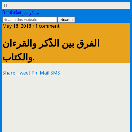
Freethinker مفكر حر
May 18, 2018 • 1 comment
الفرق بين الذّكر والقرءان
والكتاب.
Share
Tweet
Pin
Mail
SMS