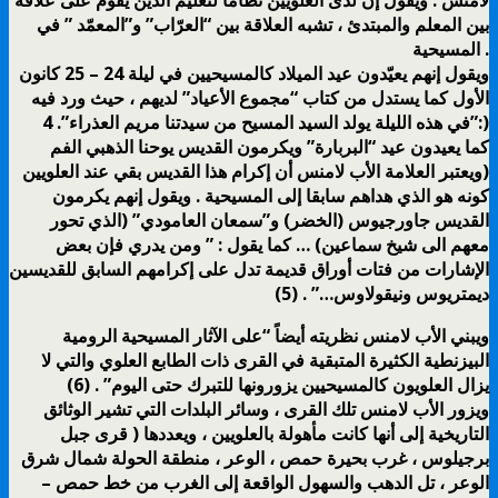
بين المعلم والمبتدئ ، تشبه العلاقة بين “العرّاب” و”المعمّد ” في
المسيحية .
ويقول إنهم يعيّدون عيد الميلاد كالمسيحيين في ليلة 24 – 25 كانون
الأول كما يستدل من كتاب “مجموع الأعياد” لديهم ، حيث ورد فيه
:”في هذه الليلة يولد السيد المسيح من سيدتنا مريم العذراء”. 4)
كما يعيدون عيد “البربارة” ويكرمون القديس يوحنا الذهبي الفم
(ويعتبر العلامة الأب لامنس أن إكرام هذا القديس بقي عند العلويين
كونه هو الذي هداهم سابقا إلى المسيحية . ويقول إنهم يكرمون
القديس جاورجيوس (الخضر) و”سمعان العامودي” (الذي تحور
معهم الى شيخ سماعين) … كما يقول : ” ومن يدري فإن بعض
الإشارات من فتات أوراق قديمة تدل على إكرامهم السابق للقديسين
ديمتريوس ونيقولاوس…” . (5)
ويبني الأب لامنس نظريته أيضاً “على الآثار المسيحية الرومية
البيزنطية الكثيرة المتبقية في القرى ذات الطابع العلوي والتي لا
يزال العلويون كالمسيحيين يزورونها للتبرك حتى اليوم” . (6)
ويزور الأب لامنس تلك القرى ، وسائر البلدات التي تشير الوثائق
التاريخية إلى أنها كانت مأهولة بالعلويين ، ويعددها ( قرى جبل
برجيلوس ، غرب بحيرة حمص ، الوعر ، منطقة الحولة شمال شرق
الوعر ، تل الدهب والسهول الواقعة إلى الغرب من خط حمص –