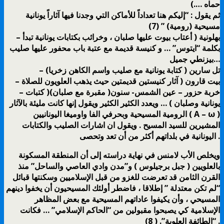
حماه ….)
ثم يقول : “إليكم هنا تعداداً للأماكن التي وجدنا فيها آثاراً يونانية
مسيحية (رومية) ” (7)
– بهلونية ( أعتاب بيوت عليها صلبان ، وخرائب بكتابات يونانية تبدأ
بكلمة “ايتوس” … و كنيسة قديمة مع عتبة باب محفور عليها صليب
بيزنطي جميل…
– تل سارين ( كتابة يونانية مع صليب واسم الكاهن زخريا)
– بيت قارون ( آثار كنيستين قديمتين حيث يذهب العلويون للصلاة
– خربة حزور – عين الشمس- سنون( مقبرة مع صلبان)( كتبات
يونانية وصلبان ) … ويعدد الكثير الكثير ويقول إنها كانت مليئة بالآثار
الرومية المسيحية وبحرفي الفا واوميغا اليونانيين ( Α – ω )
المشيرين للسيد المسيح . ويقول ان اشارات الصليب والكتابات
اليونانية في بلداتهم أكثر من أن تعد وتحصى .
ويخلص الأب لامنس في نهاية دراسته إلى أن المنطقة المسكونة
بالعلويين ( جبل برجيلوس ) و”مدن وادي العاصي والساحل” منذ
القرن الثامن قد تعرضت للغزو من قبل الإسلاميين وسكنتها قبائل
“لم تكن معتدلة ” إطلاقا ، فاضطر أولئك المسيحيون أن يخفوا دينهم
المسيحي ، وأن يكيفوا عاداتهم المسيحية مع بعض المظاهر
الإسلامية كي يصبحوا مقبولين من “الحاكم الإسلامي” … فكانت
“الطائفة العلوية”. ( 8) .