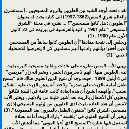
لقد دفعت أوجه الشبه بين العلويين والروم المسيحيين ، المستشرق
والعالم هنري لامنس(1862-1937) الى كتابة بحث له بعنوان
“العلويون : هل كانوا مسيحيين”؟ … نشره في مجلة “الشرق
المسيحي” عام 1901 و كتبه بالفرنسية في بيروت في 22 كانون
الأول عام 1900 . (1)
ويخلص إلى نتيجة مفادها “أن العلويين كانوا سابقاً من المسيحيين
الذين أخفوا ديانتهم وادعوا أنهم مسلمون كي لا يتعرضوا للاضطهاد
الديني”.(2)
ويبني الأب لامنس نظريته على عادات وتقاليد مسيحية كثيرة بقيت
لدى العلويين منها : أنهم لا يحرمون الخمر ، ويخبر أنه زار “مريمين”
في 4 أيلول 1899 ، حيث وجد أن شيخ الدين العلوي هناك قام “بمسح
طفل أمامه بالزيت على صدره” ولاحظ أنه يدهن الزيت عليه “بشكل
صليب”. وأفهمه الشيخ أن هذه العادة كانت عامة في البلدة فكانوا
يدهنون كل الأطفال بالزيت بعد أشهر قليلة من ولادتهم . ويعتبر الأب
لامنس أن هذه العادة بقيت لدى العلويين من إرثهم المسيحي إذ إن
مسيحيي الشرق كانوا “يدهنون الطفل بالميرون بعد المعمودية”. (3)
ويخبر أن الشيخ العلوي في “بلقسه ” بارك الزيت أمامه بصلاة
استعمل فيها عبارة :”المسيح الذي أحيا الموتى” مما أدهش الأب
لامنس . ويقول إن لدى العلويين نظاماً لتعليم الدين يقوم على علاقة