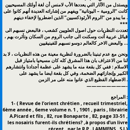
ويستدل من الآثار التي يعددها الأب لامنس أن لغة أولئك المسيحيين
كانت “الرومية – اليونانية” ويفهم من إشاراته العديدة أنهم كانوا على
ما يبدو من “الروم الأرثوذكسيين” الذين اضطروا لإخفاء دينهم .
***
تعددت النظريات حول اصول العلويين كشعب ، فالبعض نسبهم الى
قبائل عربية أتت وسكنت الى جانب الروم من السكان وتأثرت بهم ،
والبعض الاخر كالعالم دوسو نسبهم للفينيقيين …
ونحن مع عدم تبنينا بالضرورة لنظرية معينة من هذه النظريات ، لا بد
لنا من الاعتراف بان هذا المشرق كله كان مسيحيا بامتياز قبل
الاسلام : ففي كل بقعة منه ما يشهد على عظمة أجدادنا وانتشارهم
الكبير وإنجازاتهم الضخمة، وفي كل بقعة ايضا ما يشهد على
الاضطهاد الفظيع الذي عانوا منه على مر الزمن .
————————-
المراجع :
1- ( Revue de l’orient chrétien , recueil trimestriel,
6ème année , 6eme volume n. 1 , 1901 , paris , librairie
A.Picard et fils , 82, rue Bonaparte , 82, page 33-51 ,
les nosairis furent-ils chrétiens? ,à propos d’un livre
récent , par le R.P . LAMMENS , S.J.)