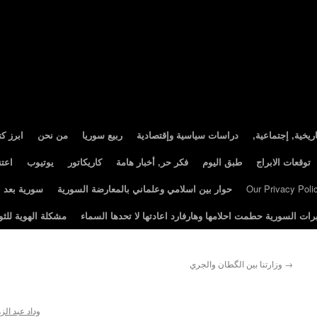
ريخية, إجتماعية
دراسات سياسية وإقتصادية
ربيع سوريا
من نحن
ابرز ك
توقعات الابراج
طبق اليوم
فكر حر, أخبار هامة
كاريكاتور
يوتيوب
اعت
Our Privacy Poli
حوار بين اسلامي وعلماني بالمعارضة السورية
سورية بعد الثور
رات السورية حطمت احلامها وهارفارد اعادتها لا تحدها السماء
مشكلة الهوية للثو
→
وزارتنا بين الگطان والجري
وداد عبد الز