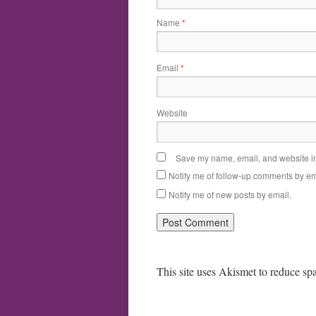
Name
*
Email
*
Website
Save my name, email, and website in 
Notify me of follow-up comments by em
Notify me of new posts by email.
This site uses Akismet to reduce s