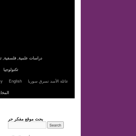
,دراسات علمية, فلسفية, تا
تكنولوجيا
عائلة الأسد تسرق سوريا
English
cy
المخاب
بحث موقع مفكر حر