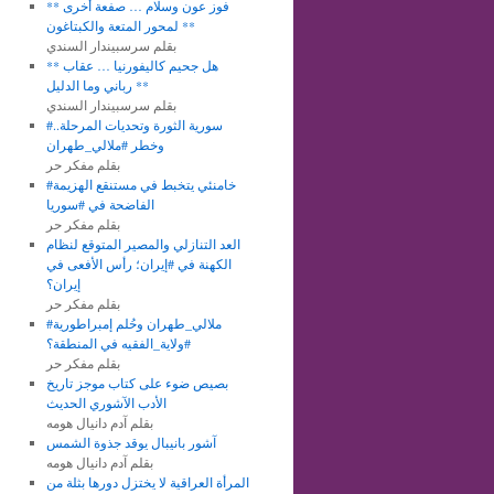
** فوز عون وسلام … صفعة أخرى
لمحور المتعة والكبتاغون **
بقلم سرسبيندار السندي
** هل جحيم كاليفورنيا … عقاب
رباني وما الدليل **
بقلم سرسبيندار السندي
#سورية الثورة وتحديات المرحلة..
وخطر #ملالي_طهران
بقلم مفكر حر
#خامنئي يتخبط في مستنقع الهزيمة
الفاضحة في #سوريا
بقلم مفكر حر
العد التنازلي والمصير المتوقع لنظام
الكهنة في #إيران؛ رأس الأفعى في
إيران؟
بقلم مفكر حر
#ملالي_طهران وحُلم إمبراطورية
#ولاية_الفقيه في المنطقة؟
بقلم مفكر حر
بصيص ضوء على كتاب موجز تاريخ
الأدب الآشوري الحديث
بقلم آدم دانيال هومه
آشور بانيبال يوقد جذوة الشمس
بقلم آدم دانيال هومه
المرأة العراقية لا يختزل دورها بثلة من