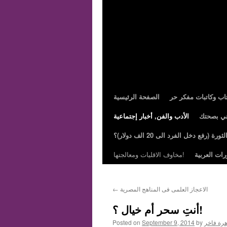
تاب وكاتبات مفكر حر
الصفحة الرئيسية
ني بصحتك
الأدب والفن, أخبار إجتماعية
ة (رفع دخل الفرد الى 20 الف دولار)؟
رات العربية
مخاوف الاقليات ومعالجتها!
الاعجاز العلمى فى المناهج المصرية
←
أنتِ سحر أم خيال ؟!
هرة فاخر
by
September 9, 2014
Posted on