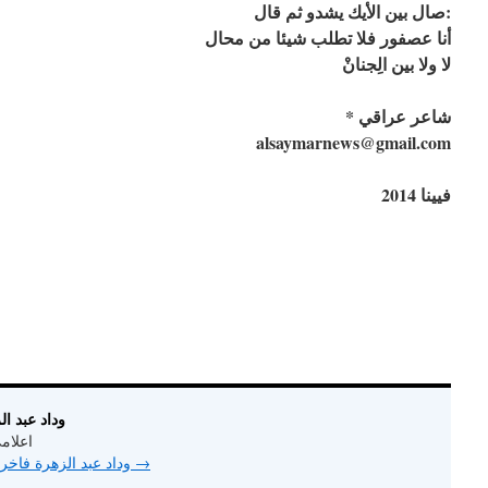
صال بين الأيك يشدو ثم قال:
أنا عصفور فلا تطلب شيئا من محال
لا ولا بين الِجنانْ
* شاعر عراقي
alsaymarnews@gmail.com
فيينا 2014
About وداد عب
اعلام
→
View all posts by وداد عبد الزهرة فاخر