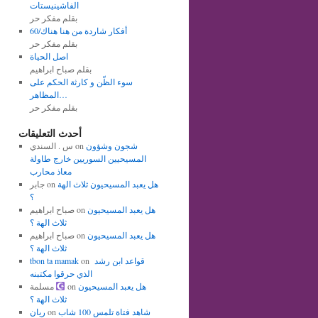
الفاشينيستات
بقلم مفكر حر
أفكار شاردة من هنا هناك/60
بقلم مفكر حر
اصل الحياة
بقلم صباح ابراهيم
سوء الظّن و كارثة الحكم على
المظاهر…
بقلم مفكر حر
أحدث التعليقات
شجون وشؤون
on
س . السندي
المسيحيين السوريين خارج طاولة
معاذ محارب
هل يعبد المسيحيون ثلاث الهة
on
جابر
؟
هل يعبد المسيحيون
on
صباح ابراهيم
ثلاث الهة ؟
هل يعبد المسيحيون
on
صباح ابراهيم
ثلاث الهة ؟
قواعد ابن رشد
on
tbon ta mamak
الذي حرقوا مكتبنه
هل يعبد المسيحيون
on
مسلمة
ثلاث الهة ؟
شاهد فتاة تلمس 100 شاب
on
ريان