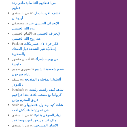
من اعضائهم التناسلية ماهي ردة
فعلهم
كشف الغرب لدجل
on
س . السندي
أردوغان
الإنحراف الجنسي عند
on
مصطفى
روح الله الخميني
الإنحراف الجنسي
on
الامام الخميني
عند روح الله الخميني
فكر حر (١٠).. عشر نكات
on
Fuck
إسلاميّة تثير الشفقة قبل الضحك
والسخرية
من يوميات إمرأة
on
لقمان منصور
حلبجية
فضح شخصية الشبيح
on
سوري صميم
نارام سرجون
ألحلول المؤجلة و المؤدلجة
on
سيف
للدولار :
شاهد كيف رقصت رئيسة
on
bouchaib
كرواتيا مع منتخب بلادها بعد اخراجهم
فريق المجرم بوتين
شاهد كيف يحاول اغتصابها و
on
Saleh
هي تصرخ: ما عندكش اخت
#زياد_الصوفي يفتح
on
س . السندي
ملف #سامر_فوز لمن يهمه الامر
الايمان المسيحي
on
س . السندي