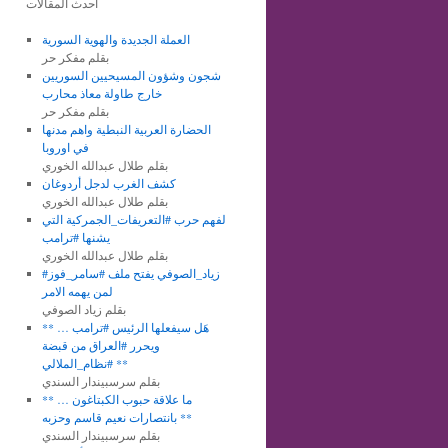
أحدث المقالات
العملة الجديدة والهوية السورية
بقلم مفكر حر
شجون وشؤون المسيحيين السوريين
خارج طاولة معاذ محارب
بقلم مفكر حر
الحضارة العربية النبطية واهم مدنها
في اوروبا
بقلم طلال عبدالله الخوري
كشف الغرب لدجل أردوغان
بقلم طلال عبدالله الخوري
لفهم حرب #التعريفات_الجمركية التي
يشنها #ترامب
بقلم طلال عبدالله الخوري
#زياد_الصوفي يفتح ملف #سامر_فوز
لمن يهمه الامر
بقلم زياد الصوفي
** هَل سيفعلها الرئيس #ترامب …
ويحرر #العراق من قبضة
#نظام_الملالي **
بقلم سرسبيندار السندي
** ما علاقة حبوب الكبتاغون …
بانتصارات نعيم قاسم وحزبه **
بقلم سرسبيندار السندي