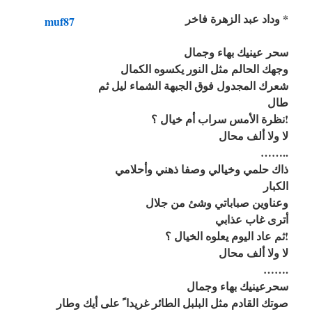
وداد عبد الزهرة فاخر *
سحر عينيك بهاء وجمال
وجهك الحالم مثل النور يكسوه الكمال
شعرك المجدول فوق الجبهة الشماء ليل ثم
طال
نظرة الأمس سراب أم خيال ؟!
لا ولا ألف محال
……..
ذاك حلمي وخيالي وصفا ذهني وأحلامي
الكبار
وعناوين صباباتي وشئ من جلال
أترى غاب عذابي
ثم عاد اليوم يعلوه الخيال ؟!
لا ولا ألف محال
…….
سحرعينيك بهاء وجمال
صوتك القادم مثل البلبل الطائر غريدا ً على أيك وطار