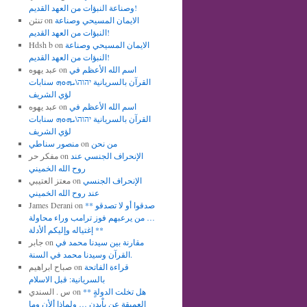
وصناعة النبؤات من العهد القديم!
الايمان المسيحي وصناعة
on
تنثن
النبؤات من العهد القديم!
الايمان المسيحي وصناعة
on
Hdsh b
النبؤات من العهد القديم!
اسم الله الأعظم في
on
عبد يهوه
القرآن بالسريانية יהוה\ܝܗܘܗ سنابات
لؤي الشريف
اسم الله الأعظم في
on
عبد يهوه
القرآن بالسريانية יהוה\ܝܗܘܗ سنابات
لؤي الشريف
من نحن
on
منصور سناطي
الإنحراف الجنسي عند
on
مفكر حر
روح الله الخميني
الإنحراف الجنسي
on
معتز العتيبي
عند روح الله الخميني
** صدقوا أو لا تصدقو
on
James Derani
… من يرعبهم فوز ترامب وراء محاولة
إغتياله وإليكم ألأدلة **
مقارنة بين سيدنا محمد في
on
جابر
القرآن وسيدنا محمد في السنة.
قراءة الفاتحة
on
صباح ابراهيم
بالسريانية: قبل الاسلام
** هل تخلت الدولةٍ
on
س . السندي
العميقة عن باْيدن … ولماذا ألأن وما