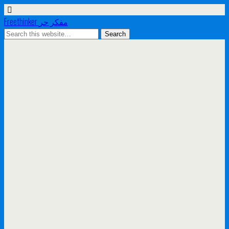
Freethinker مفكر حر