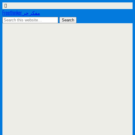
Freethinker مفكر حر