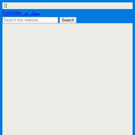
Freethinker مفكر حر