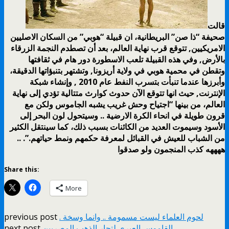
قالت
صحيفة “ذا صن” البريطانية، ان قبيلة “هوبي” من السكان الاصليين
الامريكيين, تتوقع قرب نهاية العالم، بعد أن تصطدم النجمة الزرقاء
بالأرض, وفي هذه القبيلة تلعب الاسطورة دور هام في ثقافتها
وتقطن في محمية هوبي في ولاية أريزونا, وتشتهر بتنبؤاتها الدقيقة،
وأبرزها عندما تنبأت بتسرب النفط عام 2010 , وإنشاء شبكة
الإنترنت, حيث انها تتوقع الآن حدوث كوارث متتالية تؤدي إلى نهاية
العالم، من بينها “اجتياح وحش غريب يشبه الجاموس ولكن مع
قرون طويلة في انحاء الكرة الارضية .. وسيتحول لون البحر إلى
الأسود وسيموت العديد من الكائنات بسبب ذلك، كما سينتقل الكثير
من الشباب للعيش في القبائل لمعرفة حكمهم ونمط حياتهم.”. ..
ههههه كذب المنجمون ولو صدقوا
Share this:
More
. لحوم العلماء ليست مسمومة .. وانما وسخة
previous post
القاموس العبري لتجار الذهب المصريين
next post