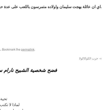
اي ان عائلة بهجت سليمان واولاده متمرسون باللعب على عدة حبال بوقت واحد.
.
permalink
. Bookmark the
ر
→
حرب الكوكاكولا‎
فضح شخصية الشبيح نارام 
تحية 
لماذا لا تكت