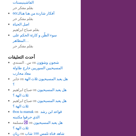
الفاشينيستات
بقلم مفكر حر
أفكار شاردة من هنا هناك/60
بقلم مفكر حر
اصل الحياة
بقلم صباح ابراهيم
سوء الظّن و كارثة الحكم على
المظاهر…
بقلم مفكر حر
أحدث التعليقات
شجون وشؤون
on
س . السندي
المسيحيين السوريين خارج طاولة
معاذ محارب
هل يعبد المسيحيون ثلاث الهة
on
جابر
؟
هل يعبد المسيحيون
on
صباح ابراهيم
ثلاث الهة ؟
هل يعبد المسيحيون
on
صباح ابراهيم
ثلاث الهة ؟
قواعد ابن رشد
on
tbon ta mamak
الذي حرقوا مكتبنه
هل يعبد المسيحيون
on
مسلمة
ثلاث الهة ؟
شاهد فتاة تلمس 100 شاب
on
ريان