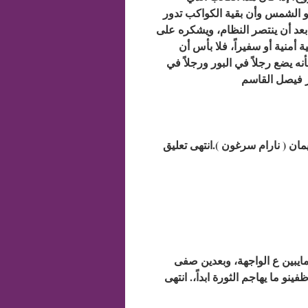
 هو الشمس وأن بقية الكواكب تدور
عد أن ينتصر النظام، ويشكره على
أمنية أو سفيراً، فلا بأس أن
ه يضع رجلاً في البور ورجلاً في
ور فيصل القاسم
ان ( نارام سرغون ).انتهى تعليق
هو وأولادو.. مجد سليمان مول الجيش الالكتروني، وشبح، وكلو بلا مايبين ع الواجهة، وبعدين صفى
و ما يهاجم الثورة ابداً،. انتهى