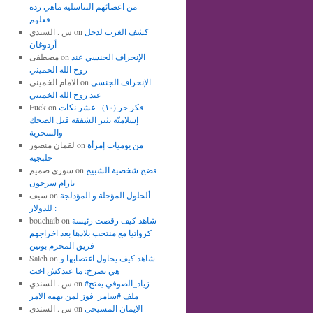
من اعضائهم التناسلية ماهي ردة
فعلهم
كشف الغرب لدجل
on
س . السندي
أردوغان
الإنحراف الجنسي عند
on
مصطفى
روح الله الخميني
الإنحراف الجنسي
on
الامام الخميني
عند روح الله الخميني
فكر حر (١٠).. عشر نكات
on
Fuck
إسلاميّة تثير الشفقة قبل الضحك
والسخرية
من يوميات إمرأة
on
لقمان منصور
حلبجية
فضح شخصية الشبيح
on
سوري صميم
نارام سرجون
ألحلول المؤجلة و المؤدلجة
on
سيف
للدولار :
شاهد كيف رقصت رئيسة
on
bouchaib
كرواتيا مع منتخب بلادها بعد اخراجهم
فريق المجرم بوتين
شاهد كيف يحاول اغتصابها و
on
Saleh
هي تصرخ: ما عندكش اخت
#زياد_الصوفي يفتح
on
س . السندي
ملف #سامر_فوز لمن يهمه الامر
الايمان المسيحي
on
س . السندي