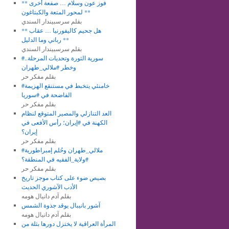
** فوز عون وسلام … صفعة أخرى
لمحور المتعة والكبتاغون **
بقلم سرسبيندار السندي
** هل جحيم كاليفورنيا … عقاب
رباني وما الدليل **
بقلم سرسبيندار السندي
#سورية الثورة وتحديات المرحلة..
وخطر #ملالي_طهران
بقلم مفكر حر
#خامنئي يتخبط في مستنقع الهزيمة
الفاضحة في #سوريا
بقلم مفكر حر
العد التنازلي والمصير المتوقع لنظام
الكهنة في #إيران؛ رأس الأفعى في
إيران؟
بقلم مفكر حر
#ملالي_طهران وحُلم إمبراطورية
#ولاية_الفقيه في المنطقة؟
بقلم مفكر حر
بصيص ضوء على كتاب موجز تاريخ
الأدب الآشوري الحديث
بقلم آدم دانيال هومه
آشور بانيبال يوقد جذوة الشمس
بقلم آدم دانيال هومه
المرأة العراقية لا يختزل دورها بثلة من