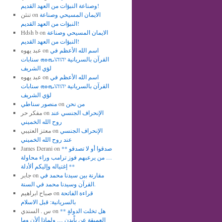
وصناعة النبؤات من العهد القديم!
الايمان المسيحي وصناعة
on
تنثن
النبؤات من العهد القديم!
الايمان المسيحي وصناعة
on
Hdsh b
النبؤات من العهد القديم!
اسم الله الأعظم في
on
عبد يهوه
القرآن بالسريانية יהוה\ܝܗܘܗ سنابات
لؤي الشريف
اسم الله الأعظم في
on
عبد يهوه
القرآن بالسريانية יהוה\ܝܗܘܗ سنابات
لؤي الشريف
من نحن
on
منصور سناطي
الإنحراف الجنسي عند
on
مفكر حر
روح الله الخميني
الإنحراف الجنسي
on
معتز العتيبي
عند روح الله الخميني
** صدقوا أو لا تصدقو
on
James Derani
… من يرعبهم فوز ترامب وراء محاولة
إغتياله وإليكم ألأدلة **
مقارنة بين سيدنا محمد في
on
جابر
القرآن وسيدنا محمد في السنة.
قراءة الفاتحة
on
صباح ابراهيم
بالسريانية: قبل الاسلام
** هل تخلت الدولةٍ
on
س . السندي
العميقة عن باْيدن … ولماذا ألأن وما