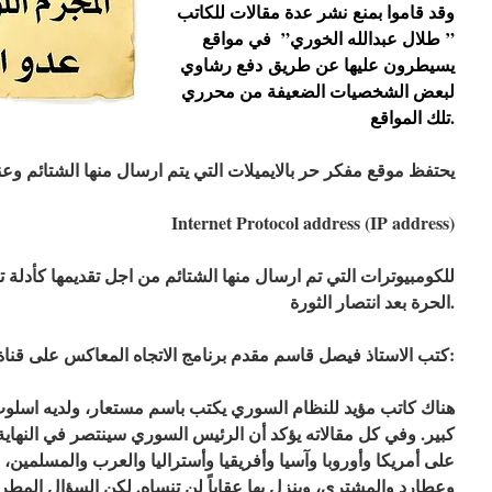
وقد قاموا بمنع نشر عدة مقالات للكاتب
” طلال عبدالله الخوري” في مواقع
يسيطرون عليها عن طريق دفع رشاوي
لبعض الشخصيات الضعيفة من محرري
تلك المواقع.
يحتفظ موقع مفكر حر بالايميلات التي يتم ارسال منها الشتائم وعن
Internet Protocol address
(
IP address
)
الحرة بعد انتصار الثورة.
كتب الاستاذ فيصل قاسم مقدم برنامج الاتجاه المعاكس على قناة الجزيرة على صحفحته بالفيسبوك:
هناك كاتب مؤيد للنظام السوري يكتب باسم مستعار، ولديه اسلوب
كبير. وفي كل مقالاته يؤكد أن الرئيس السوري سينتصر في النها
على أمريكا وأوروبا وآسيا وأفريقيا وأستراليا والعرب والمسلمين، 
وعطارد والمشتري، وينزل بها عقاباً لن تنساه. لكن السؤال المطرو