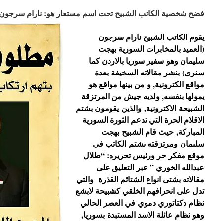
فضح شخصية الكاتب الشبيح تحت اسم مستعار هو: نارام سرجون
يقوم الكاتب الشبيح نارام سرجون
(العميد بالمخابرات السورية بهجت
سليمان وهو سفير سوريا بالاردن كما
سنرى) بنشر مقالاته السخيفة بعدة
مواقع الكترونية, و من بينها مواقع هو
يمولها بنفسه, ولديه جيش من المرتزقة
الشبيحة الاكترونية, والذين يقومون بشتم
الاقلام الحرة التي تدعم الثورة السورية
المباركة, حيث قام الشبيح بهجت
سليمان ومرتزقته بشتم الكاتب في
موقع مفكر حر ورئيس تحريره: “طلال
عبدالله الخوري ” عبر التعليق على
مقالاته بشتى انواع الشتائم القذرة والتي
تدل على انحرافهم الخلقي كشبيحة لابشع
نظام دكتاتوري دموي في العصر الحالي
وهو نظام عائلة الاسد المستبدة بسوريا,