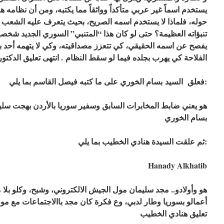
يستخدم اسماً غير عربي متأكداً وواثقاً مما يكتبه، ومن أن نظامه
حوله، فلماذا لا يستخدم اسمه الصريح، بحيث يتعرف عليه الشعب ب
تنبؤاته العظيمة؟ حتى لو كان هذا “المتنبي” السوري الجديد شخصية 
يفصح عن اسمه الحقيقي، كي تتعزز مصداقيته، وكي لا يتهمه أحد بأن
الفلاحة كي يهرب بجلده فيما لو سقط النظام . انتهى تعليق الدكت
فعلق السيد بسام الخوري على ما كتبه فيصل القاسم بما يلي:
هو يعني ضابط المخابرات السابق وسفير سوريا بالأردن بهجت سليم
بسام الخوري
ثم علقت السيدة هنادي الخطيب بما يلي:
Hanady Alkhatib
أعمالو بسوريا وطار لدبي، وع فكرة كان مجد باالاجتماعات مع موظفين
تعليق هنادي الخطيب