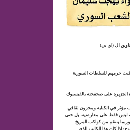
اوين ال (اي بي)
للكومبيوترات التي تم ارسال منها الشتائم من اجل تقديمها كأدلة تثبت جرمهم للسلطات السورية
 مؤثر في الكتابة ومخزون ثقافي
ية ليس فقط على معارضيه، بل حتى
وربما ينتقم من كواكب المريخ
ح: إذا كان هذا الكاتب الذي