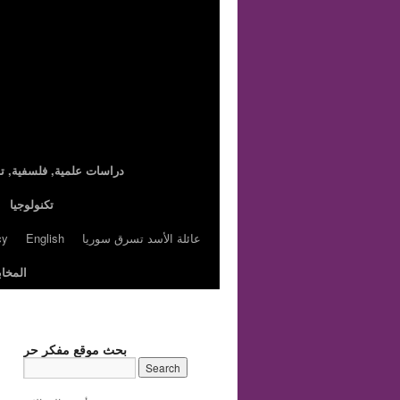
,دراسات علمية, فلسفية, تا
تكنولوجيا
عائلة الأسد تسرق سوريا
English
cy
المخاب
بحث موقع مفكر حر