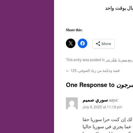
Share this:
More
بيع سوريا
,
فكر حر
This entry was posted in
قصة وحكمة من زياد الصوفي..125
←
One Response to
سرجون
سوري صميم
says:
July 9, 2025 at 11:19 pm
لك إن كنت حرا سوريا حقا
ب عما يجري في سوريا حاليا