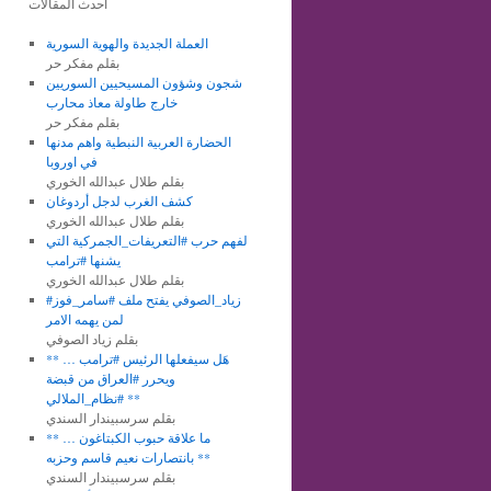
أحدث المقالات
العملة الجديدة والهوية السورية
بقلم مفكر حر
شجون وشؤون المسيحيين السوريين
خارج طاولة معاذ محارب
بقلم مفكر حر
الحضارة العربية النبطية واهم مدنها
في اوروبا
بقلم طلال عبدالله الخوري
كشف الغرب لدجل أردوغان
بقلم طلال عبدالله الخوري
لفهم حرب #التعريفات_الجمركية التي
يشنها #ترامب
بقلم طلال عبدالله الخوري
#زياد_الصوفي يفتح ملف #سامر_فوز
لمن يهمه الامر
بقلم زياد الصوفي
** هَل سيفعلها الرئيس #ترامب …
ويحرر #العراق من قبضة
#نظام_الملالي **
بقلم سرسبيندار السندي
** ما علاقة حبوب الكبتاغون …
بانتصارات نعيم قاسم وحزبه **
بقلم سرسبيندار السندي