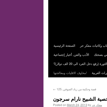
تاب وكاتبات مفكر حر
الصفحة الرئيسية
ني بصحتك
الأدب والفن, أخبار إجتماعية
ة (رفع دخل الفرد الى 20 الف دولار)؟
رات العربية
مخاوف الاقليات ومعالجتها!
قصة وحكمة من زياد الصوفي..125
←
ية الشبيح نارام سرجون
مفكر حر
by
March 24, 2013
Posted on