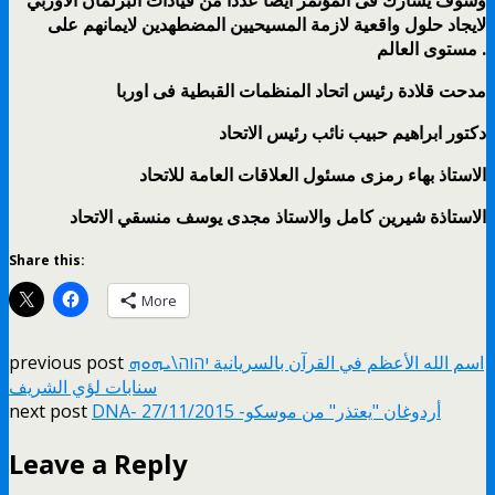
لايجاد حلول واقعية لازمة المسيحيين المضطهدين لايمانهم على
مستوى العالم .
مدحت قلادة رئيس اتحاد المنظمات القبطية فى اوربا
دكتور ابراهيم حبيب نائب رئيس الاتحاد
الاستاذ بهاء رمزى مسئول العلاقات العامة للاتحاد
الاستاذة شيرين كامل والاستاذ مجدى يوسف منسقي الاتحاد
Share this:
More
اسم الله الأعظم في القرآن بالسريانية יהוה\ܝܗܘܗ
previous post
سنابات لؤي الشريف
DNA- أردوغان "يعتذر" من موسكو- 27/11/2015
next post
Leave a Reply